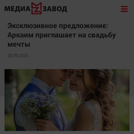
Новости
Эксклюзивное предложение:
Аркаим приглашает на свадьбу
Экономика
мечты
Происшествия
Общество
20.09.2025
Политика
Культура
Здоровье
Спорт
Курилка
Поиск
Архив