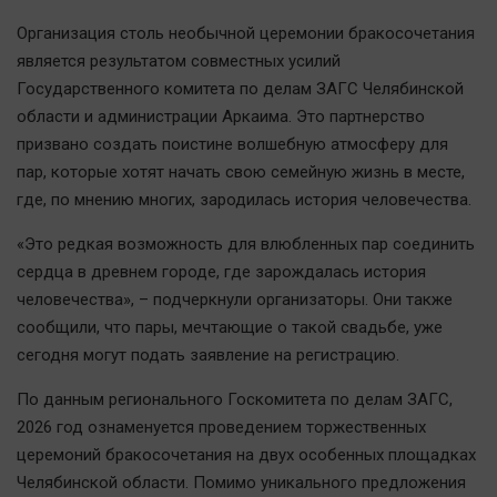
Автомобили
Организация столь необычной церемонии бракосочетания
XX век: криминальные уроки
является результатом совместных усилий
Банки
Государственного комитета по делам ЗАГС Челябинской
Медиаграмотность
области и администрации Аркаима. Это партнерство
призвано создать поистине волшебную атмосферу для
Медицина
пар, которые хотят начать свою семейную жизнь в месте,
где, по мнению многих, зародилась история человечества.
Новости компаний
Прогулки по городу Ч
«Это редкая возможность для влюбленных пар соединить
сердца в древнем городе, где зарождалась история
Спецпроект
человечества», – подчеркнули организаторы. Они также
Статистика
сообщили, что пары, мечтающие о такой свадьбе, уже
Челябинск космический
сегодня могут подать заявление на регистрацию.
Другие рубрики
По данным регионального Госкомитета по делам ЗАГС,
Bookworms
2026 год ознаменуется проведением торжественных
English version
церемоний бракосочетания на двух особенных площадках
Online-консультация
Челябинской области. Помимо уникального предложения