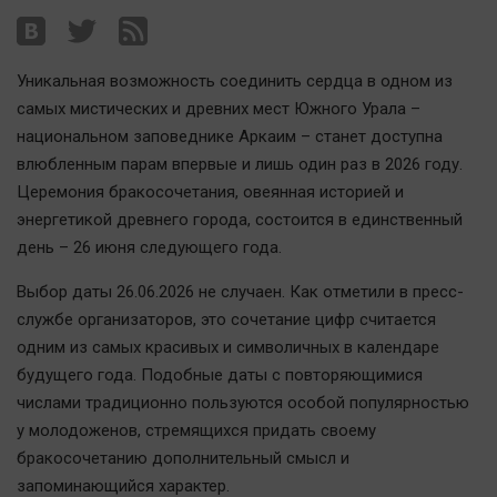
Наша победа
Общество
Уникальная возможность соединить сердца в одном из
Политика
самых мистических и древних мест Южного Урала –
Экономика
национальном заповеднике Аркаим – станет доступна
Происшествия
влюбленным парам впервые и лишь один раз в 2026 году.
Здоровье
Церемония бракосочетания, овеянная историей и
Культура
энергетикой древнего города, состоится в единственный
день – 26 июня следующего года.
Курилка
Мнения
Выбор даты 26.06.2026 не случаен. Как отметили в пресс-
службе организаторов, это сочетание цифр считается
Спорт
одним из самых красивых и символичных в календаре
будущего года. Подобные даты с повторяющимися
Технологии
числами традиционно пользуются особой популярностью
Отраслевые темы
у молодоженов, стремящихся придать своему
Hедвижимость
бракосочетанию дополнительный смысл и
Образование
запоминающийся характер.