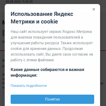
05.08.2026 19:35:00
×
Использование Яндекс
Метрики и cookie
Наш сайт использует сервис Яндекс Метрика
для анализа поведения пользователей и
Наш партнер
kurorty-sochi.ru
улучшения работы ресурса. Также использует
cookie для хранения данных. Продолжая
использовать сайт, Вы даете свое согласие на
работу с этими файлами.
Выходные данные СМИ
Реклама
Вакансии
Пользовательское соглашение
Какие данные собираются и важная
информация:
© 2026 МЕДИАЗАВОД — Сайт может содержать контент,
предназначенный для лиц 18+
Мнение редакции может не совпадать с мнением отдельных авторов.При
Показать подробности
использовании материалов сайта ссылка обязательна.
Понятно