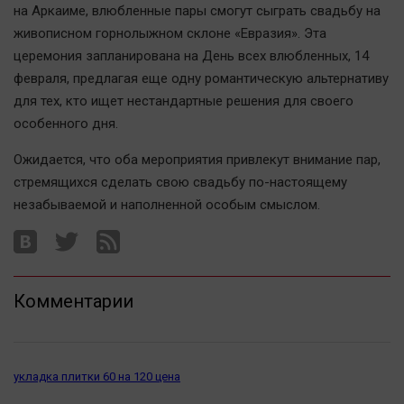
Актуальная тема
на Аркаиме, влюбленные пары смогут сыграть свадьбу на
живописном горнолыжном склоне «Евразия». Эта
церемония запланирована на День всех влюбленных, 14
Афиша
февраля, предлагая еще одну романтическую альтернативу
Блогеркуль
для тех, кто ищет нестандартные решения для своего
Быстрый медиазавод
особенного дня.
Вирус чтения
Ожидается, что оба мероприятия привлекут внимание пар,
Вкусное
стремящихся сделать свою свадьбу по-настоящему
Гороскоп
незабываемой и наполненной особым смыслом.
Дети
ЖКХ
Интервью
Комментарии
Качество жизни
Конкурс
укладка плитки 60 на 120 цена
Народная журналистика