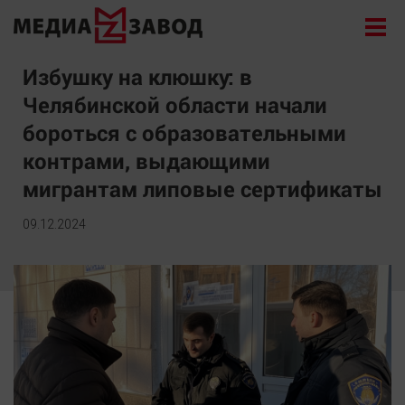
Новости
Избушку на клюшку: в
Челябинской области начали
Экономика
бороться с образовательными
Происшествия
контрами, выдающими
Общество
мигрантам липовые сертификаты
Политика
Культура
09.12.2024
Здоровье
Спорт
Курилка
Поиск
Архив