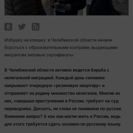
Наша победа
Общество
Политика
Экономика
Избушку на клюшку: в Челябинской области начали
Происшествия
бороться с образовательными контрами, выдающими
Здоровье
мигрантам липовые сертификаты
Культура
Курилка
В Челябинской области активно ведется борьба с
Мнения
нелегальной миграцией. Каждый день силовики
накрывают очередную «резиновую квартиру» и
отправляет на родину множество нелегалов. Многие из
Спорт
них, совершая преступления в России, требуют на суд
Технологии
переводчика. Дескать, ни слова не понимаем по-русски.
Отраслевые темы
Внимание вопрос? А как они могли жить в России, ведь
Hедвижимость
для этого требуется сдать экзамен по русскому языку.
Образование