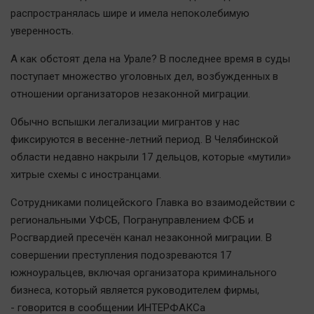
Наука
распространялась шире и имела непоколебимую
Обсуждаем
уверенность.
Отдых
А как обстоят дела на Урале? В последнее время в суды
Персона
поступает множество уголовных дел, возбужденных в
Последняя инстанция
отношении организаторов незаконной миграции.
Светская жизнь
Обычно вспышки легализации мигрантов у нас
Тенденции
фиксируются в весенне-летний период. В Челябинской
Точка на карте
области недавно накрыли 17 дельцов, которые «мутили»
хитрые схемы с иностранцами.
Сотрудниками полицейского Главка во взаимодействии с
региональными УФСБ, Погрануправлением ФСБ и
Росгвардией пресечён канал незаконной миграции. В
совершении преступления подозреваются 17
южноуральцев, включая организатора криминального
бизнеса, который является руководителем фирмы,
- говорится в сообщении ИНТЕРФАКСа