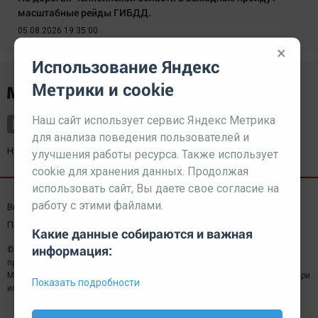
масштабные рейды ГИБДД.
05.08.2026 19:35:00
×
Использование Яндекс
Метрики и cookie
Наш сайт использует сервис Яндекс Метрика
для анализа поведения пользователей и
Наш партнер
kurorty-sochi.ru
улучшения работы ресурса. Также использует
cookie для хранения данных. Продолжая
использовать сайт, Вы даете свое согласие на
работу с этими файлами.
Выходные данные СМИ
Реклама
Вакансии
Пользовательское соглашение
Какие данные собираются и важная
информация:
© 2026 МЕДИАЗАВОД — Сайт может содержать контент,
предназначенный для лиц 18+
Мнение редакции может не совпадать с мнением отдельных авторов.При
Показать подробности
использовании материалов сайта ссылка обязательна.