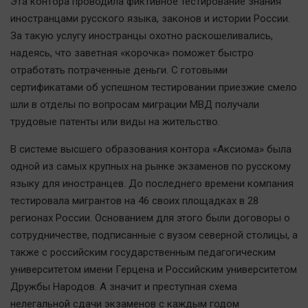
Эта контора проводила фиктивное тестирование знания
Актуальная тема
иностранцами русского языка, законов и истории России.
За такую услугу иностранцы охотно раскошеливались,
Афиша
надеясь, что заветная «корочка» поможет быстро
Блогеркуль
отработать потраченные деньги. С готовыми
Быстрый медиазавод
сертификатами об успешном тестировании приезжие смело
шли в отделы по вопросам миграции МВД получали
Вирус чтения
трудовые патенты или виды на жительство.
Вкусное
Гороскоп
В системе высшего образования контора «Аксиома» была
одной из самых крупных на рынке экзаменов по русскому
Дети
языку для иностранцев. До последнего времени компания
ЖКХ
тестировала мигрантов на 46 своих площадках в 28
Интервью
регионах России. Основанием для этого были договоры о
Качество жизни
сотрудничестве, подписанные с вузом северной столицы, а
также с российским государственным педагогическим
Конкурс
университетом имени Герцена и Российским университетом
Дружбы Народов. А значит и преступная схема
Народная журналистика
нелегальной сдачи экзаменов с каждым годом