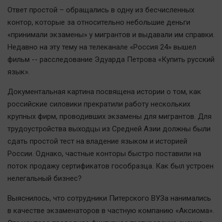
Автомобили
Ответ простой – обращались в одну из бесчисленных
XX век: криминальные уроки
контор, которые за относительно небольшие деньги
«принимали экзамены» у мигрантов и выдавали им справки.
Банки
Недавно на эту тему на телеканале «Россия 24» вышел
Медиаграмотность
фильм -- расследование Эдуарда Петрова «Купить русский
Медицина
язык».
Документальная картина посвящена истории о том, как
Новости компаний
российские силовики прекратили работу нескольких
Прогулки по городу Ч
крупных фирм, проводивших экзамены для мигрантов. Для
Спецпроект
трудоустройства выходцы из Средней Азии должны были
Статистика
сдать простой тест на владение языком и историей
Челябинск космический
России. Однако, частные конторы быстро поставили на
поток продажу сертификатов гособразца. Как был устроен
Другие рубрики
нелегальный бизнес?
Bookworms
English version
Выяснилось, что сотрудники Питерского ВУЗа нанимались
в качестве экзаменаторов в частную компанию «Аксиома».
Online-консультация