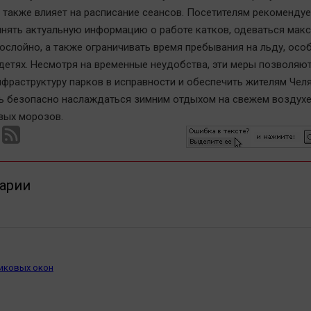
о также влияет на расписание сеансов. Посетителям рекомендуе
чнять актуальную информацию о работе катков, одеваться мак
гослойно, а также ограничивать время пребывания на льду, осо
 детях. Несмотря на временные неудобства, эти меры позволяю
нфраструктуру парков в исправности и обеспечить жителям Чел
 безопасно наслаждаться зимним отдыхом на свежем воздухе
вых морозов.
арии
иковых окон