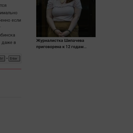
тся
симально
бенно если
т
ябинска
Журналистка Шипачева
 даже в
приговорена к 12 годам
колонии за госизмену