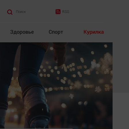
RSS
Поиск
Здоровье
Спорт
Курилка
итика
Культура
Конкурс
Народная журналистика
Наука