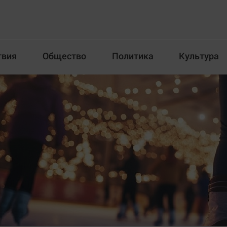
твия
Общество
Политика
Культура
Происшествия
Общество
Пол
илка
Новости компаний
Афиша
Прогулки по городу Ч
Блогеркуль
Спецпроект
Быстрый медиазавод