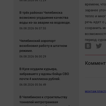
06.08.2026 06:12:29
времени, чт
заранее уто
В трёх районах Челябинска
тепло и мно
возможно ухудшение качества
речь идет о
воды из-за аварии на водоводе.
сохранить и
06.08.2026 06:07:55
возможность
период суро
Челябинский аэропорт
возобновил работу в штатном
режиме.
06.08.2026 06:00:29
Коммент
В Кусе осудили курьера,
забравшего у вдовы бойца СВО
почти 4 миллиона рублей.
06.08.2026 05:56:49
монтаж пласт
В Челябинске к строительству
тоннелей метротрамвая