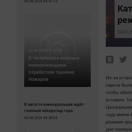
06.08.2026 08:47:13
Экономика
Hедвижимость
Кат
Происшествия
Образование
ре
Здоровье
Автомобили
Культура
XX век: криминальные уроки
24.01.2
Курилка
Банки
Мнения
Медиаграмотность
22.06.2026 15:57:04
Медицина
В Челябинске военные
коммунальщики
отработали тушение
Из-за устан
пожаров
парков была
чтобы обесп
условиях. Т
В августе южноуральцев ждёт
Центральном
главный звездопад года.
саду имени А
06.08.2026 08:38:53
решение про
дня темпера