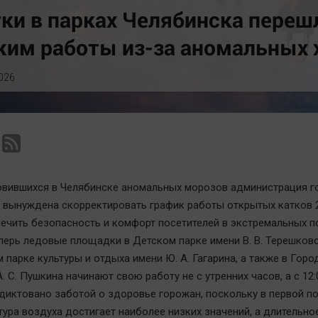
Статистика
Вирус чтения
ки в парках Челябинска переш
Челябинск космический
Вкусное
жим работы из-за аномальных 
Другие рубрики
Гороскоп
Bookworms
Дети
026
English version
ЖКХ
Online-консультация
Интервью
Актуальная тема
Качество жизни
овившихся в Челябинске аномальных морозов администрация г
 вынуждена скорректировать график работы открытых катков 2
ечить безопасность и комфорт посетителей в экстремальных 
еперь ледовые площадки в Детском парке имени В. В. Терешково
 парке культуры и отдыха имени Ю. А. Гагарина, а также в Гор
. С. Пушкина начинают свою работу не с утренних часов, а с 12:
диктовано заботой о здоровье горожан, поскольку в первой п
тура воздуха достигает наиболее низких значений, а длительно