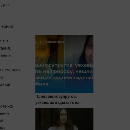
 для
черний
ство
ания.
ивный
х вечерних
ах
ковые
Пропавших супругов,
уехавших отдыхать на
х ниже
природу, нашли мертвыми
анию
на заднем сиденье
автомобиля
ой
ьше