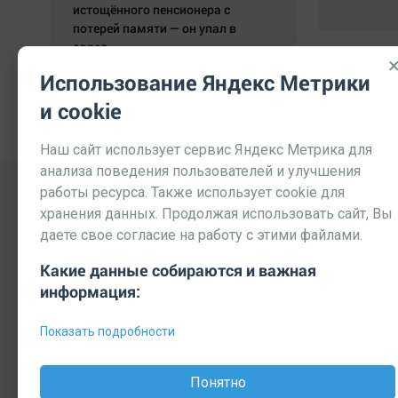
истощённого пенсионера с
потерей памяти — он упал в
овраг.
05.08.2026 19:59:29
Использование Яндекс Метрики
и cookie
Наш сайт использует сервис Яндекс Метрика для
анализа поведения пользователей и улучшения
работы ресурса. Также использует cookie для
хранения данных. Продолжая использовать сайт, Вы
даете свое согласие на работу с этими файлами.
Какие данные собираются и важная
информация:
Выходные данные СМИ
Реклама
Вакансии
П
Показать подробности
© 2026 МЕДИАЗАВОД — Сайт может содержать контент, пре
Мнение редакции может не совпадать с мнением отдельных 
Понятно