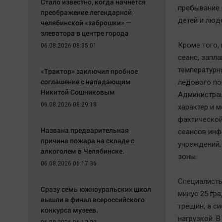
Стало известно, когда начнётся
пребывание 
преображение легендарной
детей и люд
челябинской «заброшки» —
элеватора в центре города
Кроме того,
06.08.2026 08:35:01
сеанс, запла
температурн
«Трактор» заключил пробное
соглашение с нападающим
ледового по
Никитой Сошниковым
Администрац
06.08.2026 08:29:18
характер и 
фактической
Названа предварительная
сеансов инф
причина пожара на складе с
учреждений,
алкоголем в Челябинске.
зоны.
06.08.2026 06:17:36
Специалисты
Сразу семь южноуральских школ
минус 25 гр
вышли в финал всероссийского
трещин, а с
конкурса музеев.
нагрузкой. 