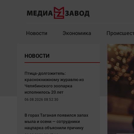
Новости
Экономика
Происшес
Новости
Экономика
НОВОСТИ
Здоровье
Спорт
Кур
Птица-долгожитель:
краснокнижному журавлю из
Челябинского зоопарка
исполнилось 20 лет
Архив
06.08.2026 08:52:30
Наша победа
Спорт
В горах Таганая появился запах
Общество
Технологии
мыла и осени — сотрудники
нацпарка объяснили причину
Политика
Отраслевые темы