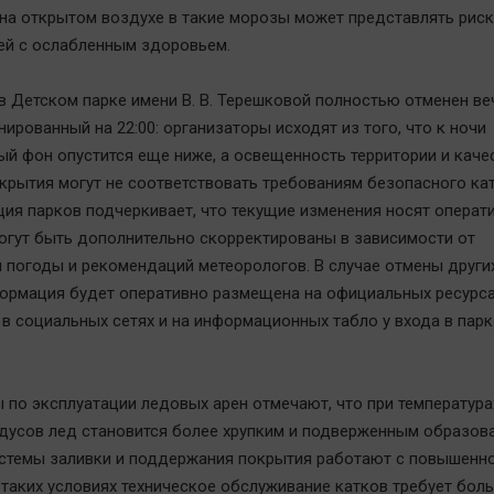
на открытом воздухе в такие морозы может представлять риск
ей с ослабленным здоровьем.
 в Детском парке имени В. В. Терешковой полностью отменен ве
нированный на 22:00: организаторы исходят из того, что к ночи
ый фон опустится еще ниже, а освещенность территории и каче
крытия могут не соответствовать требованиям безопасного кат
ия парков подчеркивает, что текущие изменения носят операт
могут быть дополнительно скорректированы в зависимости от
 погоды и рекомендаций метеорологов. В случае отмены други
ормация будет оперативно размещена на официальных ресурс
 в социальных сетях и на информационных табло у входа в пар
 по эксплуатации ледовых арен отмечают, что при температура
адусов лед становится более хрупким и подверженным образов
истемы заливки и поддержания покрытия работают с повышенн
В таких условиях техническое обслуживание катков требует бол