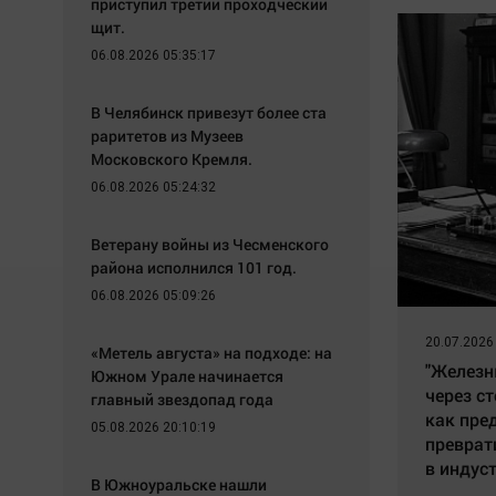
приступил третий проходческий
щит.
06.08.2026 05:35:17
В Челябинск привезут более ста
раритетов из Музеев
Московского Кремля.
06.08.2026 05:24:32
Ветерану войны из Чесменского
района исполнился 101 год.
06.08.2026 05:09:26
20.07.2026
«Метель августа» на подходе: на
"Железн
Южном Урале начинается
через ст
главный звездопад года
как пре
05.08.2026 20:10:19
преврат
в индус
В Южноуральске нашли