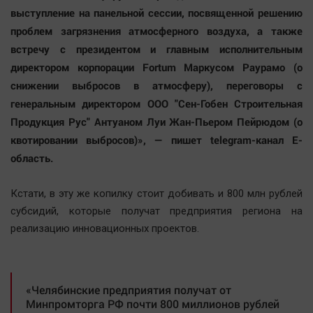
Автомобили
выступление на панельной сессии, посвященной решению
проблем загрязнения атмосферного воздуха, а также
XX век: криминальные уроки
встречу с президентом и главным исполнительным
Банки
директором корпорации Fortum Маркусом Раурамо (о
Медиаграмотность
снижении выбросов в атмосферу), переговоры с
Медицина
генеральным директором ООО "Сен-Гобен Строительная
Продукция Рус" Антуаном Луи Жан-Пьером Пейрюдом (о
Новости компаний
квотировании выбросов)», — пишет telegram-канал Е-
Прогулки по городу Ч
область.
Спецпроект
Кстати, в эту же копилку стоит добивать и 800 млн рублей
Статистика
субсидий, которые получат предприятия региона на
Челябинск космический
реализацию инновационных проектов.
Другие рубрики
Bookworms
English version
«Челябинские предприятия получат от
Online-консультация
Минпромторга РФ почти 800 миллионов рублей