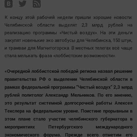
Наша победа
Общество
К концу этой рабочей недели пришли хорошие новости:
Политика
Челябинской области выделят 2,3 млрд. рублей на
реализацию программы «Чистый воздух». На эти деньги
Экономика
закупят новенькие эко автобусы для Челябинска, 150 штук,
Происшествия
и трамваи для Магнитогорска. В местных телегах всё чаще
Здоровье
стала мелькать фраза «лоббистские возможности».
Культура
Курилка
«Очередной лоббистской победой региона назвал решение
правительства РФ о выделении Челябинской области в
Мнения
рамках федеральной программы "Чистый воздух" 2,3 млрд
рублей политолог Александр Мельников. По его мнению,
Спорт
это результат системной долгосрочной работы Алексея
Технологии
Текслера на федеральном уровне. Поистине прорывным в
Отраслевые темы
этом плане стало участие челябинского губернатора в
Hедвижимость
мероприятиях Петербургского международного
Образование
экономического форума. Прежде всего отметим его