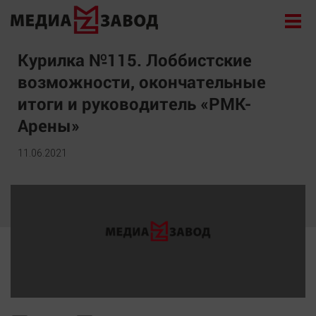
Новости
Курилка №115. Лоббистские
возможности, окончательные
Экономика
итоги и руководитель «РМК-
Происшествия
Арены»
Общество
Политика
11.06.2021
Культура
Здоровье
Спорт
Курилка
Поиск
Архив