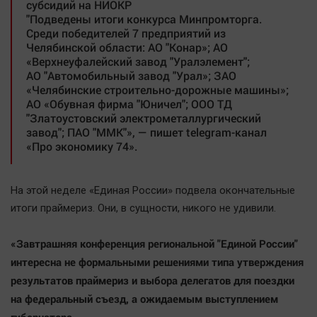
субсидий на НИОКР
Актуальная тема
"Подведены итоги конкурса Минпромторга.
Среди победителей 7 предприятий из
Челябинской области: АО "Конар»; АО
Афиша
«Верхнеуфалейский завод "Уралэлемент";
Блогеркуль
АО "Автомобильный завод "Урал»; ЗАО
«Челябинские строительно-дорожные машины»;
Быстрый медиазавод
АО «Обувная фирма "Юничел"; ООО ТД
Вирус чтения
"Златоустовский электрометаллургический
завод"; ПАО "ММК"», — пишет telegram-канал
Вкусное
«Про экономику 74».
Гороскоп
Дети
На этой неделе «Единая России» подвела окончательные
ЖКХ
итоги праймериз. Они, в сущности, никого не удивили.
Интервью
Качество жизни
«Завтрашняя конференция региональной "Единой России"
интересна не формальными решениями типа утверждения
Конкурс
результатов праймериз и выбора делегатов для поездки
на федеральный съезд, а ожидаемым выступлением
Народная журналистика