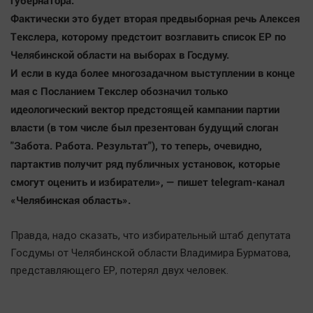
губернатора.
Наука
Фактически это будет вторая предвыборная речь Алексея
Обсуждаем
Текслера, которому предстоит возглавить список ЕР по
Отдых
Челябинской области на выборах в Госдуму.
Персона
И если в куда более многозадачном выступлении в конце
Последняя инстанция
мая с Посланием Текслер обозначил только
Светская жизнь
идеологический вектор предстоящей кампании партии
власти (в том числе был презентован будущий слоган
Тенденции
"Забота. Работа. Результат"), то теперь, очевидно,
Точка на карте
партактив получит ряд публичных установок, которые
смогут оценить и избиратели», — пишет telegram-канал
«Челябинская область».
Правда, надо сказать, что избирательный штаб депутата
Госдумы от Челябинской области Владимира Бурматова,
представляющего ЕР, потерял двух человек.