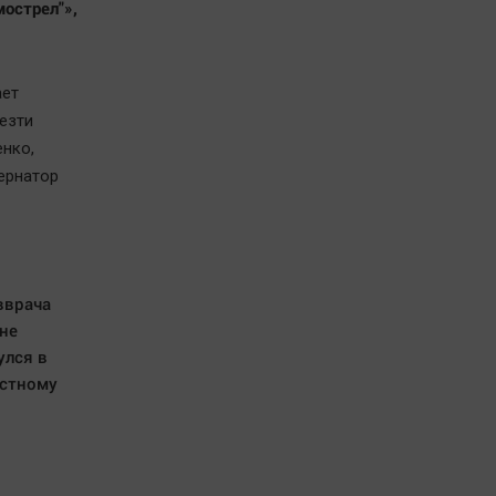
мострел"»,
ает
езти
нко,
бернатор
вврача
 не
улся в
астному