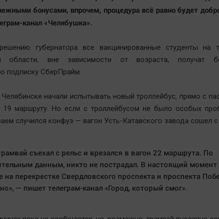
нежными бонусами, впрочем, процедура всё равно будет добр
еграм-канал «Челябушка».
 решению губернатора все вакцинированные студенты на т
ой области, вне зависимости от возраста, получат бе
ю подписку СберПрайм.
в Челябинске начали испытывать новый троллейбус, прямо с п
 19 маршруту. Но если с троллейбусом не было особых проб
аем случился конфуз — вагон Усть-Катавского завода сошел с
рамвай съехал с рельс и врезался в вагон 22 маршрута. По
тельным данным, никто не пострадал. В настоящий момент
 на перекрестке Свердловского проспекта и проспекта Поб
но», — пишет телеграм-канал «Город, который смог».