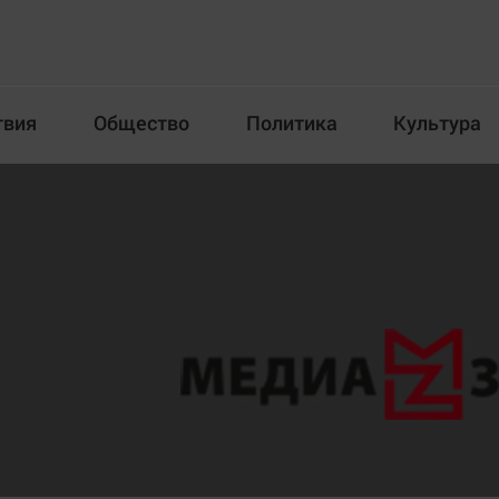
твия
Общество
Политика
Культура
Происшествия
Общество
Пол
илка
Новости компаний
Афиша
Прогулки по городу Ч
Блогеркуль
Спецпроект
Быстрый медиазавод