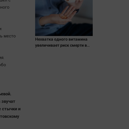
шел с
йного
и
ть место
Нехватка одного витамина
увеличивает риск смерти в
два раза
я.
обо
евой.
 звучат
е стычки и
атовскому