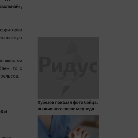
овольной»,
ерритории
сплатную
ассажирами
лем, то с
 рельсов.
Хубезов показал фото бойца,
выжившего после медведя и
еды
молнии