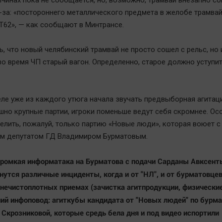
ичинах пока не сообщается, но, возможно, трамвай внезапно со
-за: «постороннего металлического предмета в желобе трамва
 Т62», — как сообщают в Минтрансе.
, что новый челябинский трамвай не просто сошел с рельс, но 
во время ЧП старый вагон. Определенно, старое должно уступи
еле уже из каждого утюга начала звучать предвыборная агитаци
но крупные партии, игроки поменьше ведут себя скромнее. Ос
елить, пожалуй, только партию «Новые люди», которая воюет с
м депутатом ГД Владимиром Бурматовым.
ромкая информатака на Бурматова с подачи Сарданы Авксенть
утся различные инциденты, когда и от "НЛ", и от бурматовцев
 нечистоплотных приемах (зачистка агитпродукции, физически
вний инфоповод: агиткубы кандидата от "Новых людей" по бурм
 Скрозниковой, которые средь бела дня и под видео испортили