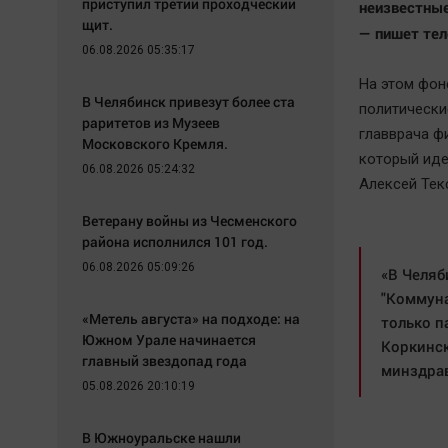
приступил третий проходческий
неизвестные
щит.
— пишет тел
06.08.2026 05:35:17
На этом фон
В Челябинск привезут более ста
политически
раритетов из Музеев
главврача ф
Московского Кремля.
который иде
06.08.2026 05:24:32
Алексей Тек
Ветерану войны из Чесменского
района исполнился 101 год.
06.08.2026 05:09:26
«В Челяб
"Коммуна
«Метель августа» на подходе: на
только п
Южном Урале начинается
Коркинск
главный звездопад года
минздрав
05.08.2026 20:10:19
В Южноуральске нашли