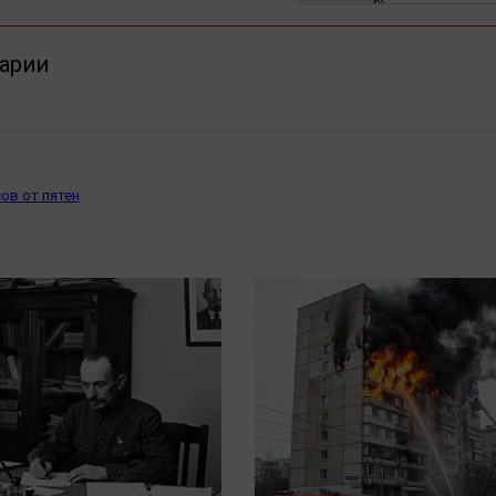
арии
ов от пятен