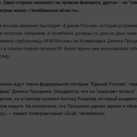
. Одна сторона намекает на происки фаворита, другая – на "са
еграм-канал «Челябинская область».
е весьма уверенно выглядит «Единая Россия», которая устраив
е гастроли. Например, в Челябинск должны со дня на день прив
илиала горбольницы №40 Москвы на Коммунарке Дениса Проце
т в списке первой пятерки ЕР. Визит врача уже анонсировал гу
слер.
инске ждут члена федеральной пятерки "Единой России", гла
рки" Дениса Проценко. Ожидается, что он "накачает колеса"
артии, но и своему коллеге Антону Рыжему, который выдвин
ом округе. Не исключено, что Проценко уделит время и обл
у», — пишет телеграм-канал «Znak. Челябинск».