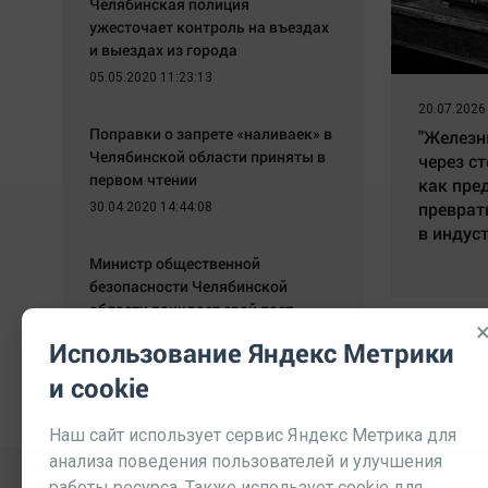
Челябинская полиция
ужесточает контроль на въездах
и выездах из города
05.05.2020 11:23:13
20.07.2026
Поправки о запрете «наливаек» в
"Железн
Челябинской области приняты в
через ст
первом чтении
как пре
преврат
30.04.2020 14:44:08
в индус
Министр общественной
безопасности Челябинской
области покидает свой пост
29.04.2020 12:56:45
Использование Яндекс Метрики
и cookie
Наш сайт использует сервис Яндекс Метрика для
анализа поведения пользователей и улучшения
работы ресурса. Также использует cookie для