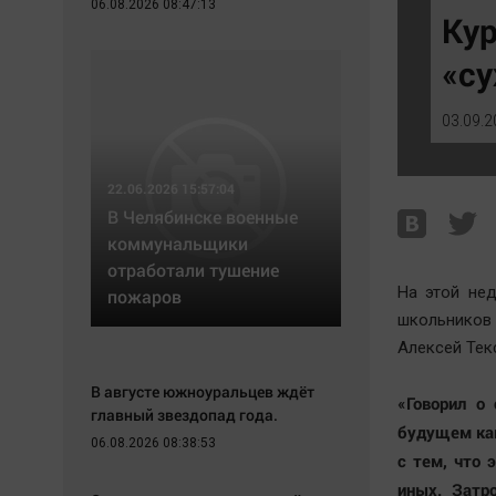
06.08.2026 08:47:13
Экономика
Hедвижимость
Кур
Происшествия
Образование
«су
Здоровье
Автомобили
Культура
XX век: криминальные уроки
03.09.2
Курилка
Банки
Мнения
Медиаграмотность
22.06.2026 15:57:04
Медицина
В Челябинске военные
коммунальщики
отработали тушение
На этой нед
пожаров
школьников 
Алексей Тек
В августе южноуральцев ждёт
«Говорил о
главный звездопад года.
будущем кам
06.08.2026 08:38:53
с тем, что 
иных. Затр