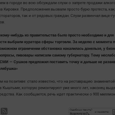
нем в городе во всю обсуждали слухи о запрете продажи алког
на Кировке. Предположения вызвали просто бурю протеста, как
стораторов, так и от рядовых граждан. Слухи развенчал вице-г
ов.
кому-нибудь из правительства было просто необходимо и для
сти выбрали куратора сферы торговли. За неделю с момента 
озможном ограничении обстановка накалилась донельзя, у биз
вопросы, пивовары написали самому губернатору. Тему неслаб
 СМИ — Сушков предложил поставить точку и дальше не развив
елябушка»
им на позитиве: стало известно, что на реставрацию знаменито
 Кыштыме, которую ремонтируют уже много лет, наконец выд
редства. Как сообщается, речь идет практически о 900 миллио