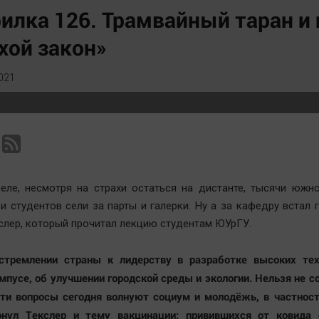
Статистика
Вирус чтения
илка 126. Трамвайный таран и
Челябинск космический
Вкусное
хой закон»
Другие рубрики
Гороскоп
Bookworms
Дети
021
English version
ЖКХ
Online-консультация
Интервью
Актуальная тема
Качество жизни
еле, несмотря на страхи остаться на дистанте, тысячи южн
и студентов сели за парты и галерки. Ну а за кафедру встал 
слер, который прочитал лекцию студентам ЮУрГУ.
 стремлении страны к лидерству в разработке высоких тех
пусе, об улучшении городской среды и экологии. Нельзя не с
эти вопросы сегодня волнуют социум и молодёжь, в частнос
онул Текслер и тему вакцинации: привившихся от ковида 