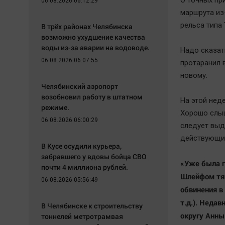
О точных пр
06.08.2026 06:12:29
маршрута из
рельса типа
В трёх районах Челябинска
возможно ухудшение качества
воды из-за аварии на водоводе.
Надо сказать
06.08.2026 06:07:55
протаранил 
новому.
Челябинский аэропорт
возобновил работу в штатном
На этой нед
режиме.
Хорошо слыш
06.08.2026 06:00:29
следует выд
действующи
В Кусе осудили курьера,
забравшего у вдовы бойца СВО
«Уже была г
почти 4 миллиона рублей.
Шлейфом тян
06.08.2026 05:56:49
обвинения в
т.д.). Неда
В Челябинске к строительству
округу Анны
тоннелей метротрамвая