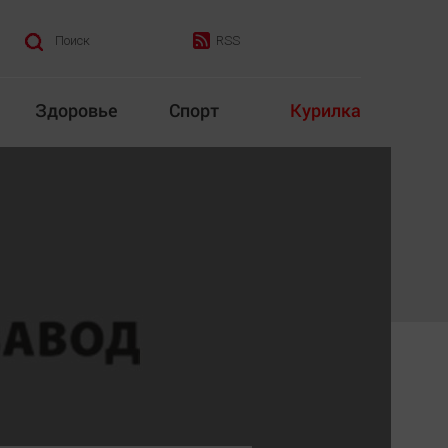
RSS
Поиск
Здоровье
Спорт
Курилка
итика
Культура
Конкурс
Народная журналистика
Наука