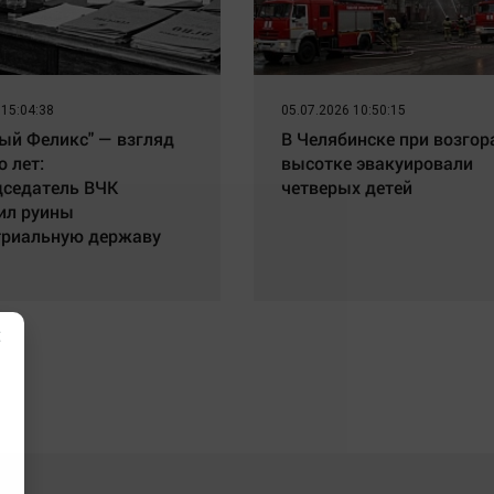
 15:04:38
05.07.2026 10:50:15
ый Феликс" — взгляд
В Челябинске при возгор
о лет:
высотке эвакуировали
дседатель ВЧК
четверых детей
ил руины
триальную державу
×