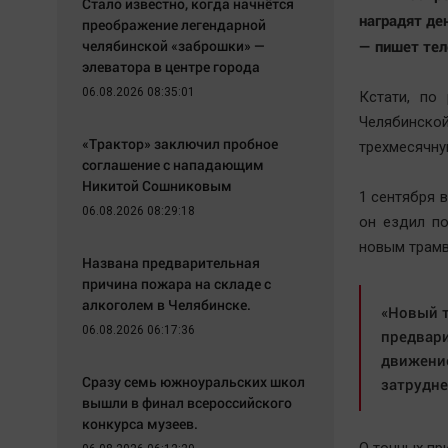
Стало известно, когда начнётся
наградят де
преображение легендарной
челябинской «заброшки» —
— пишет тел
элеватора в центре города
06.08.2026 08:35:01
Кстати, по
Челябинск
«Трактор» заключил пробное
трехмесячну
соглашение с нападающим
Никитой Сошниковым
1 сентября 
06.08.2026 08:29:18
он ездил по
новым трамв
Названа предварительная
причина пожара на складе с
алкоголем в Челябинске.
«Новый т
06.08.2026 06:17:36
предвари
движение
Сразу семь южноуральских школ
затрудне
вышли в финал всероссийского
конкурса музеев.