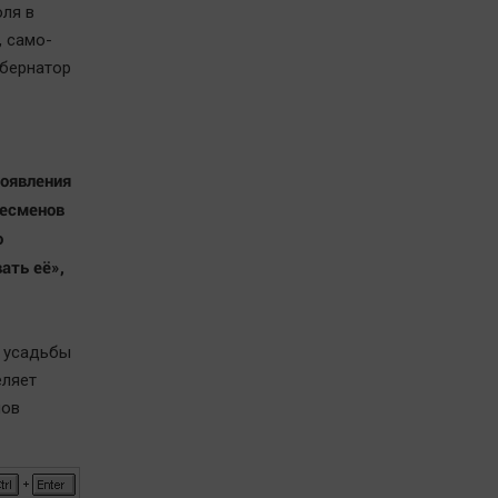
оля в
, само-
убернатор
появления
несменов
о
ать её»,
й усадьбы
еляет
нов