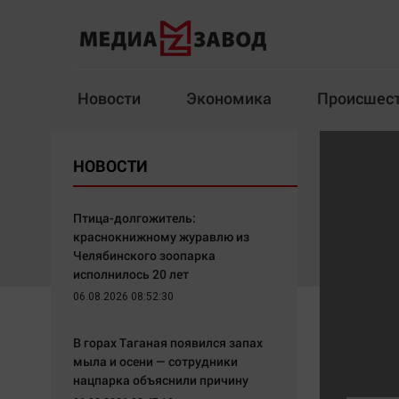
Новости
Экономика
Происшес
Новости
Экономика
НОВОСТИ
Здоровье
Спорт
Кур
Птица-долгожитель:
краснокнижному журавлю из
Челябинского зоопарка
исполнилось 20 лет
Архив
06.08.2026 08:52:30
Наша победа
Спорт
В горах Таганая появился запах
Общество
Технологии
мыла и осени — сотрудники
нацпарка объяснили причину
Политика
Отраслевые темы