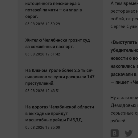
истощённого пенсионера с
А тем време
потерей памяти — он упал в
ресторанах 
овраг.
собой, от ре
05.08.2026 19:59:29
Сергей Сушк
Жителю Челябинска грозит суд
«Выступить 
за сожжённый паспорт.
убедительно
05.08.2026 19:51:42
новости о в
накопились 
На Южном Урале более 2,5 тысяч
раскачали в
силовиков за сутки раскрыли 147
— пишет «Ч
преступлений.
05.08.2026 19:43:51
Ну а законч
Демидовых в
На дорогах Челябинской области
в выходные пройдут
серьезные с
масштабные рейды ГИБДД.
рублей.
05.08.2026 19:35:00