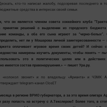
ескать, кто-то написал жалобу, подозревая последнего в т
бюджетные средства в интересах своей семьи.
, что он является членом совета хоккейного клуба “Тракто
в принятии решений о выделении из городского бюджета
ание команды, а оба его сына играют за “черно-белых”. 
пределить, нет ли у Мошарова личной заинтересованности —
джета оплачивает игровое время своих детей? И сейчас с
 ведомства намерены изучить документы, чтобы понять — пы
спользовать это в политических целях или в действиях
но имеется состав правонарушения.» — пишет Ура.ру.
, «колокол звонит» и по владельцу «Арианта» и ЧЭМК А
утверждает telegram-канал ClosET
месяца в регионе ВРИО губернатора, а за это время олигарх А
и разу попасть на встречу с А.Текслером❗ Более того, в сто