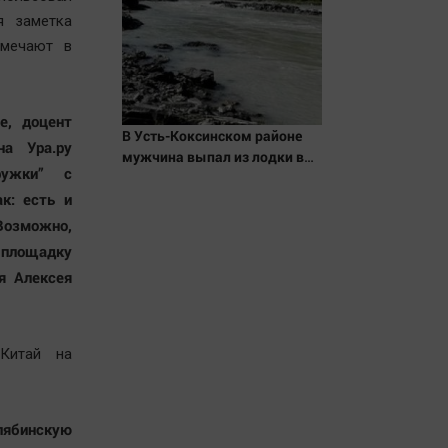
я заметка
тмечают в
е, доцент
В Усть-Коксинском районе
а Ура.ру
мужчина выпал из лодки в
ружки” с
Катунь и пропал
ак: есть и
озможно,
 площадку
я Алексея
Китай на
лябинскую