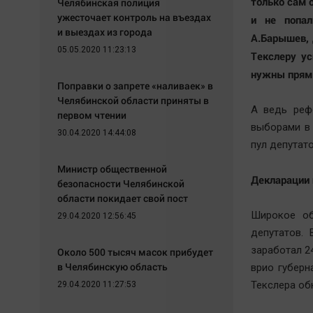
только сам 
Челябинская полиция
ужесточает контроль на въездах
и не попал
и выездах из города
А.Барышев, 
05.05.2020 11:23:13
Текслеру у
нужны прям
Поправки о запрете «наливаек» в
Челябинской области приняты в
А ведь реф
первом чтении
выборами в 
30.04.2020 14:44:08
пул депутат
Министр общественной
Декларации
безопасности Челябинской
области покидает свой пост
Широкое об
29.04.2020 12:56:45
депутатов.
заработал 24
Около 500 тысяч масок прибудет
в Челябинскую область
врио губерн
Текслера об
29.04.2020 11:27:53