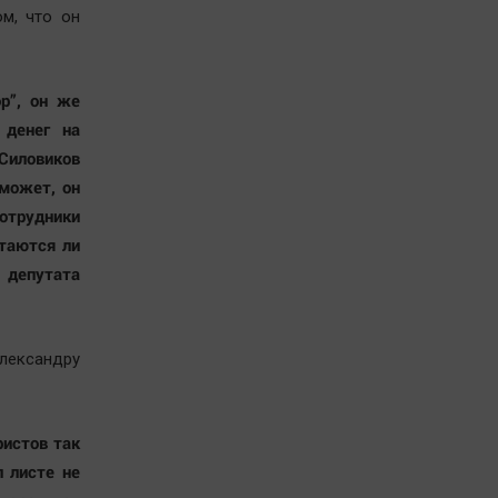
ом, что он
р”, он же
 денег на
Силовиков
 может, он
отрудники
таются ли
 депутата
лександру
ристов так
п листе не