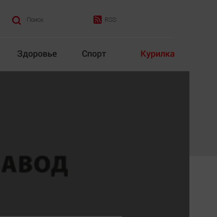
RSS
Поиск
Здоровье
Спорт
Курилка
итика
Культура
Конкурс
Народная журналистика
Наука