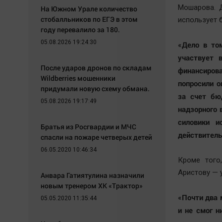
Мошарова. Д
На Южном Урале количество
стобалльников по ЕГЭ в этом
использует 
году перевалило за 180.
05.08.2026 19:24:30
«Дело в том
участвует 
После ударов дронов по складам
финансиров
Wildberries мошенники
попросили о
придумали новую схему обмана.
за счет бю
05.08.2026 19:17:49
надзорного
силовики и
Братья из Росгвардии и МЧС
действитель
спасли на пожаре четверых детей
06.05.2020 10:46:34
Кроме того
Аристову — 
Анвара Гатиятулина назначили
новым тренером ХК «Трактор»
«Почти два 
05.05.2020 11:35:44
и не смог н