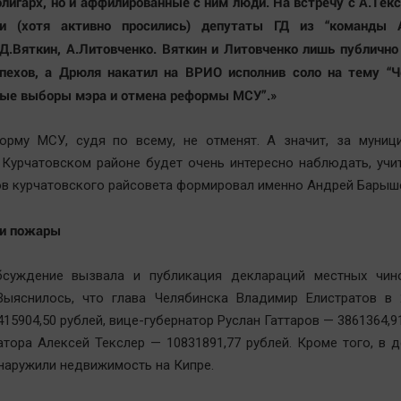
олигарх, но и аффилированные с ним люди. На встречу с А.Тек
и (хотя активно просились) депутаты ГД из “команды А
Д.Вяткин, А.Литовченко. Вяткин и Литовченко лишь публичн
спехов, а Дрюля накатил на ВРИО исполнив соло на тему “Ч
ые выборы мэра и отмена реформы МСУ”.»
орму МСУ, судя по всему, не отменят. А значит, за муниц
Курчатовском районе будет очень интересно наблюдать, учи
ов курчатовского райсовета формировал именно Андрей Барыш
 и пожары
суждение вызвала и публикация деклараций местных чин
 Выяснилось, что глава Челябинска Владимир Елистратов в 
15904,50 рублей, вице-губернатор Руслан Гаттаров — 3861364,91
атора Алексей Текслер — 10831891,77 рублей. Кроме того, в 
наружили недвижимость на Кипре.