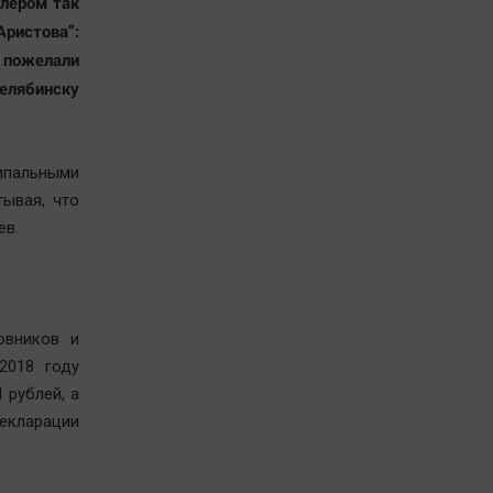
слером так
ристова”:
о пожелали
елябинску
ипальными
тывая, что
ев.
овников и
2018 году
 рублей, а
декларации