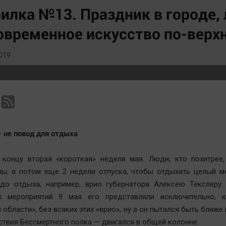
Статистика
Вирус чтения
илка №13. Праздник в городе
Челябинск космический
Вкусное
овременное искусство по-верх
Другие рубрики
Гороскоп
Bookworms
Дети
019
English version
ЖКХ
Online-консультация
Интервью
Актуальная тема
Качество жизни
 не повод для отдыха
 концу вторая «короткая» неделя мая. Люди, кто похитрее,
лы, а потом еще 2 недели отпуска, чтобы отдыхать целый м
 до отдыха, например, врио губернатора Алексею Текслеру.
х мероприятий 9 мая его представляли исключительно, к
области», без всяких этих «врио», ну а он пытался быть ближе 
ствия Бессмертного полка — двигался в общей колонне.