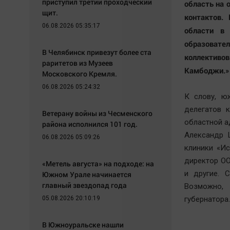
приступил третий проходческий
область на 
щит.
контактов.
06.08.2026 05:35:17
области в 
образоват
В Челябинск привезут более ста
коллективо
раритетов из Музеев
Камбоджи.»
Московского Кремля.
06.08.2026 05:24:32
К слову, ю
делегатов 
Ветерану войны из Чесменского
областной а
района исполнился 101 год.
Александр 
06.08.2026 05:09:26
клиники «И
директор ОО
«Метель августа» на подходе: на
и другие. 
Южном Урале начинается
главный звездопад года
Возможно,
05.08.2026 20:10:19
губернатора
В Южноуральске нашли