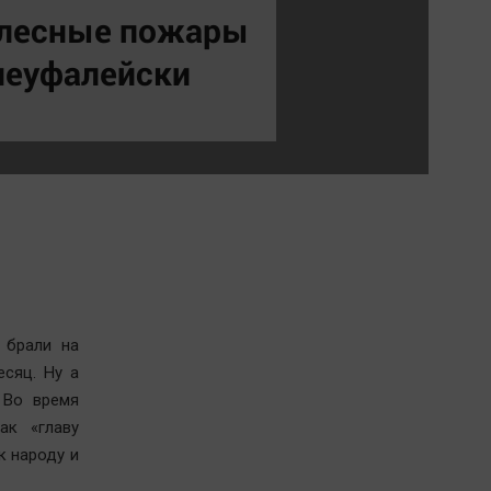
Обсуждаем
, лесные пожары
Отдых
неуфалейски
Персона
Последняя инстанция
Светская жизнь
Тенденции
Точка на карте
 брали на
есяц. Ну а
 Во время
ак «главу
к народу и