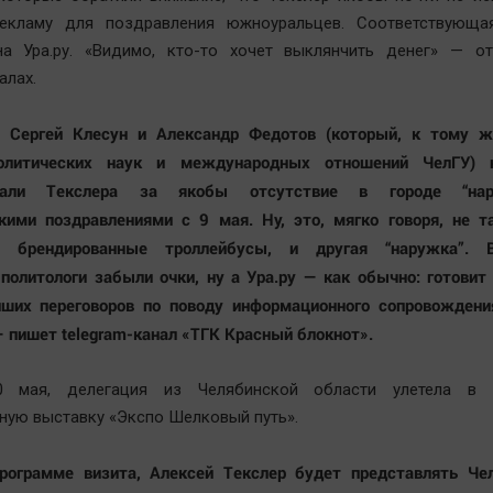
екламу для поздравления южноуральцев. Соответствующа
на Ура.ру. «Видимо, кто-то хочет выклянчить денег» — о
алах.
и Сергей Клесун и Александр Федотов (который, к тому ж
олитических наук и международных отношений ЧелГУ) н
овали Текслера за якобы отсутствие в городе “на
кими поздравлениями с 9 мая. Ну, это, мягко говоря, не т
и брендированные троллейбусы, и другая “наружка”. В
олитологи забыли очки, ну а Ура.ру — как обычно: готовит
йших переговоров по поводу информационного сопровождени
— пишет telegram-канал «ТГК Красный блокнот».
10 мая, делегация из Челябинской области улетела в 
ую выставку «Экспо Шелковый путь».
программе визита, Алексей Текслер будет представлять Че