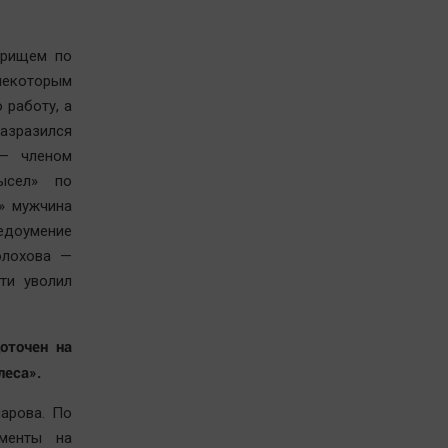
арищем по
некоторым
 работу, а
азразился
 — членом
ысел» по
» мужчина
недоумение
олохова —
ти уволил
оточен на
леса».
арова. По
ументы на