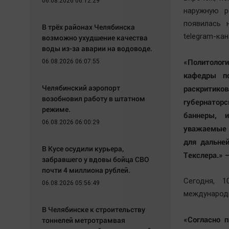
06.08.2026 06:12:29
наружную р
появилась 
В трёх районах Челябинска
telegram-кан
возможно ухудшение качества
воды из-за аварии на водоводе.
«Политолог
06.08.2026 06:07:55
кафедры п
Челябинский аэропорт
раскритик
возобновил работу в штатном
губернаторс
режиме.
баннеры, 
06.08.2026 06:00:29
уважаемые п
для дальне
В Кусе осудили курьера,
Текслера.» 
забравшего у вдовы бойца СВО
почти 4 миллиона рублей.
Сегодня, 
06.08.2026 05:56:49
международн
В Челябинске к строительству
«Согласно 
тоннелей метротрамвая