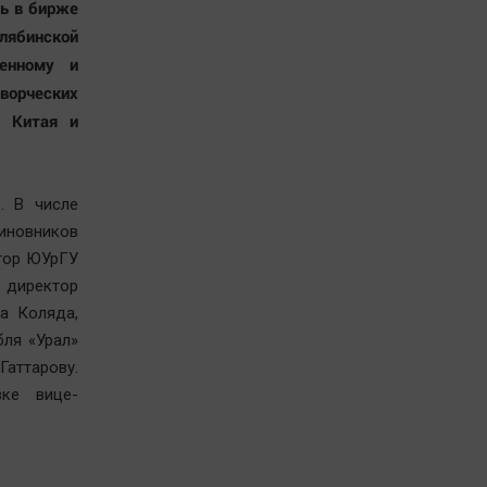
ть в бирже
лябинской
ленному и
орческих
, Китая и
. В числе
иновников
ктор ЮУрГУ
 директор
а Коляда,
бля «Урал»
аттарову.
ке вице-