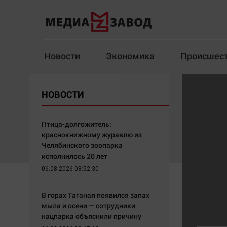
Новости
Экономика
Происшес
Новости
Экономика
НОВОСТИ
Здоровье
Спорт
Кур
Птица-долгожитель:
краснокнижному журавлю из
Челябинского зоопарка
исполнилось 20 лет
Архив
06.08.2026 08:52:30
Наша победа
Спорт
В горах Таганая появился запах
Общество
Технологии
мыла и осени — сотрудники
нацпарка объяснили причину
Политика
Отраслевые темы