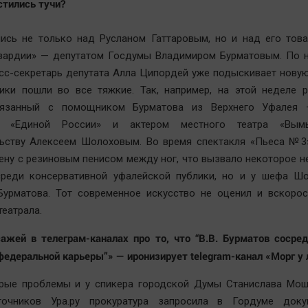
стились тучи?
лись не только над Русланом Гаттаровым, но и над его тов
вардии» — депутатом Госдумы Владимиром Бурматовым. По 
сс-секретарь депутата Алла Ципордей уже подыскивает новую
ики пошли во все тяжкие. Так, например, на этой неделе р
вязанный с помощником Бурматова из Верхнего Уфалея
та «Единой России» и актером местного театра «Вым
льству Алексеем Шолоховым. Во время спектакля «Пьеса №3
ену с резиновым пенисом между ног, что вызвало некоторое 
среди консервативной уфалейской публики, но и у шефа Ш
Бурматова. Тот современное искусство не оценил и вскорос
театрала.
жей в телеграм-каналах про то, что “В.В. Бурматов сосред
федеральной карьеры”» — иронизирует telegram-канал «Морг у 
орые проблемы и у спикера городской Думы Станислава Мош
очников Ура.ру прокуратура запросила в Гордуме док