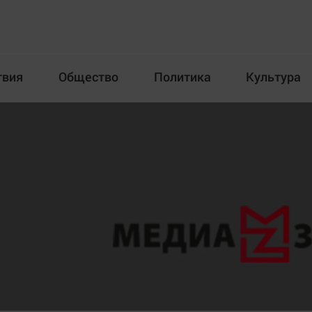
твия
Общество
Политика
Культура
Происшествия
Общество
Пол
илка
Новости компаний
Афиша
Прогулки по городу Ч
Блогеркуль
Спецпроект
Быстрый медиазавод