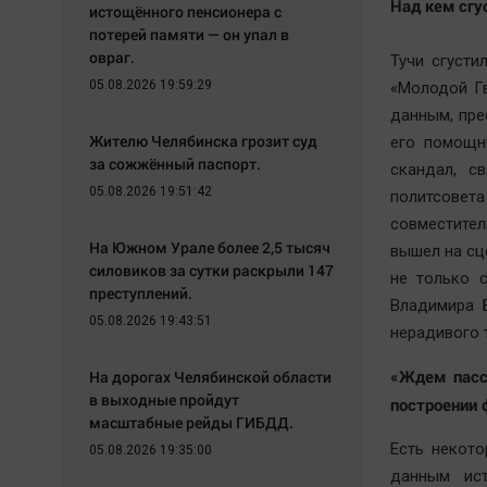
Над кем сгу
истощённого пенсионера с
потерей памяти — он упал в
овраг.
Тучи сгусти
05.08.2026 19:59:29
«Молодой Г
данным, пре
Жителю Челябинска грозит суд
его помощн
за сожжённый паспорт.
скандал, с
05.08.2026 19:51:42
политсове
совместите
На Южном Урале более 2,5 тысяч
вышел на сц
силовиков за сутки раскрыли 147
не только 
преступлений.
Владимира 
05.08.2026 19:43:51
нерадивого 
«Ждем пасса
На дорогах Челябинской области
в выходные пройдут
построении 
масштабные рейды ГИБДД.
Есть некот
05.08.2026 19:35:00
данным ист