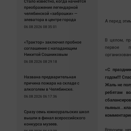
Стало известно, когда начнётся
преображение легендарной
челябинской «заброшки» —
элеватора в центре города
А перед эти
06.08.2026 08:35:01
В целом, п
«Трактор» заключил пробное
первое по
соглашение с нападающим
Никитой Сошниковым
организован
06.08.2026 08:29:18
«С праздни
Названа предварительная
годом!!! Сп
причина пожара на складе с
Жаль не пол
алкоголем в Челябинске.
ребятам во
06.08.2026 06:17:36
сбалансиров
пьяных…кл
Сразу семь южноуральских школ
комментария
вышли в финал всероссийского
конкурса музеев.
Впрочем, не