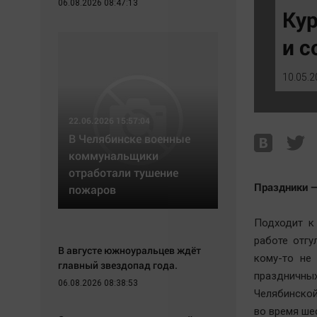
06.08.2026 08:47:13
Экономика
Hедвижимость
Кур
Происшествия
Образование
и с
Здоровье
Автомобили
Культура
XX век: криминальные уроки
10.05.2
Курилка
Банки
Мнения
Медиаграмотность
22.06.2026 15:57:04
Медицина
В Челябинске военные
коммунальщики
отработали тушение
Праздники —
пожаров
Подходит к
работе отгу
В августе южноуральцев ждёт
кому-то не
главный звездопад года.
праздничны
06.08.2026 08:38:53
Челябинской 
во время ше