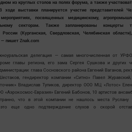
одном из круглых столов на полях форума, а также участвова
 В ходе выставки планируется участие представителей Че
мероприятиях, посвященных медицинскому, агропромыш
ельному секторам. Также запланированы концерты тв
в России (Курганская, Свердловская, Челябинская области)
 — пишет Znak.com
жноуральская делегация — самая многочисленная от УРФО
кроме главы региона, его зама Сергея Сушкова и других ч
дминистрации: глава Сосновского района Евгений Ваганов, ре
Шестаков, гендиректор компании «Ситно» Павел Журавский,
сточник» Владислав Тупиков, директор ООО МЦ «Лотос» Елен
О «Аэрокосмос-Евразия» Евгений Бабонов, 10 артистов ансам
Странно, что в этой компании не нашлось места Руслану Г
 это еще одно подтверждение слухов о скорой отстав
.