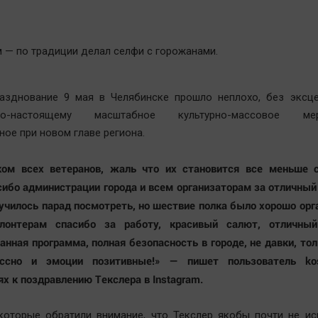
м — по традиции делал селфи с горожанами.
разднование 9 мая в Челябинске прошло неплохо, без эксце
-настоящему масштабное культурно-массовое меро
ное при новом главе региона.
ком всех ветеранов, жаль что их становится все меньше
асибо администрации города и всем организаторам за отличный
училось парад посмотреть, но шествие полка было хорошо орг
лонтерам спасибо за работу, красивый салют, отличный
анная программа, полная безопасность в городе, не давки, тол
ассно и эмоции позитивные!» — пишет пользователь ko
х к поздравлению Текслера в Instagram.
которые обратили внимание, что Текслер якобы почти не ис