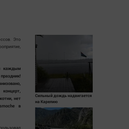
ссов. Это
приятие,
 с каждым
 праздник!
анизовано,
 концерт,
Сильный дождь надвигается
котни, нет
на Карелию
smoche в
пользовал