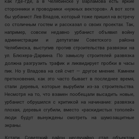
как где-где, а в Челябинске у Варламова есть яркие
сторонники и проводники «нужных векторов». А вот хотя
бы урбанист Лев Владов, который тоже пришел на встречу
со столичным гостем и рассказал о своих проектах. Так,
например, совсем недавно урбанист объявил войну
администрации и депутатам Советского района
Челябинска, выступив против строительства развязки на
ул. Блюхера-Дарвина. По замыслу строителей развязка
должна разгрузить трафик и ликвидирует пробки в часы
пик. Но у Владова на сей счет — другое мнение. Камнем
преткновения, как это часто бывает в последнее время,
стали деревья, которые вырубили из-за строительства.
Несмотря на то, что взамен пообещали высадить новые,
урбанист обрушился с критикой на начинание: развязка
плохая, деревья сгубили, вместо «раскидистых тополей»
люди будут вынуждены смотреть на шумозащитные
экраны.
Кстати, Советский район неслучайно стал объектом