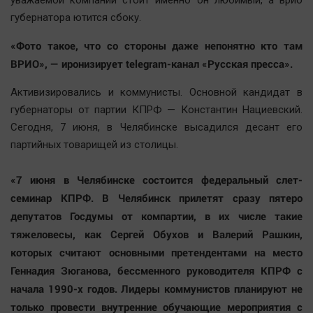
уважаемой компании стоит именно он любимый, а врио
губернатора ютится сбоку.
«Фото такое, что со стороны даже непонятно кто там
ВРИО», — иронизирует telegram-канал «Русская пресса».
Активизировались и коммунисты. Основной кандидат в
губернаторы от партии КПРФ — Константин Нациевский.
Сегодня, 7 июня, в Челябинске высадился десант его
партийных товарищей из столицы.
«7 июня в Челябинске состоится федеральный слет-
семинар КПРФ. В Челябинск прилетят сразу пятеро
депутатов Госдумы от компартии, в их числе такие
тяжеловесы, как Сергей Обухов и Валерий Рашкин,
которых считают основными претендентами на место
Геннадия Зюганова, бессменного руководителя КПРФ с
начала 1990-х годов. Лидеры коммунистов планируют не
только провести внутренние обучающие мероприятия с