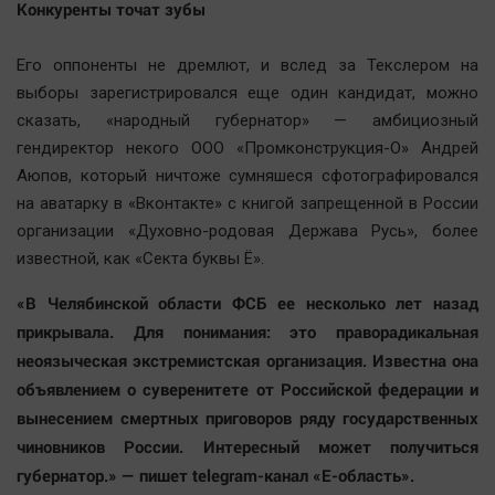
Конкуренты точат зубы
Актуальная тема
Его оппоненты не дремлют, и вслед за Текслером на
Афиша
выборы зарегистрировался еще один кандидат, можно
Блогеркуль
сказать, «народный губернатор» — амбициозный
Быстрый медиазавод
гендиректор некого ООО «Промконструкция-О» Андрей
Вирус чтения
Аюпов, который ничтоже сумняшеся сфотографировался
на аватарку в «Вконтакте» с книгой запрещенной в России
Вкусное
организации «Духовно-родовая Держава Русь», более
Гороскоп
известной, как «Секта буквы Ё».
Дети
«В Челябинской области ФСБ ее несколько лет назад
ЖКХ
прикрывала. Для понимания: это праворадикальная
Интервью
неоязыческая экстремистская организация. Известна она
Качество жизни
объявлением о суверенитете от Российской федерации и
вынесением смертных приговоров ряду государственных
Конкурс
чиновников России. Интересный может получиться
Народная журналистика
губернатор.» — пишет telegram-канал «Е-область».