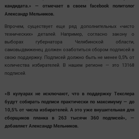
Автомобили
кандидата.» — отмечает в своем facebook политолог
Александр Мельников.
XX век: криминальные уроки
Банки
Впрочем, существует еще ряд дополнительных «чисто
Медиаграмотность
технических» деталей. Например, согласно закону о
Медицина
выборах губернатора Челябинской области,
самовыдвиженец должен озаботиться сбором подписей в
свою поддержку. Подписей должно быть не менее 0,5% от
Новости компаний
количества избирателей. В нашем регионе — это 13168
Прогулки по городу Ч
подписей.
Спецпроект
Статистика
«В кулуарах не исключают, что в поддержку Текслера
Челябинск космический
будут собирать подписи практически по максимуму — до
Другие рубрики
10,5% от числа избирателей. А это уже внушительная для
Bookworms
сборщиков планка в 263 тысячи 360 подписей», —
English version
добавляет Александр Мельников.
Online-консультация