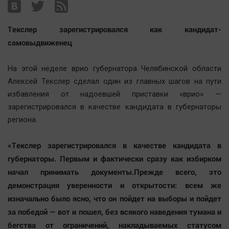
Наша победа
Общество
Текслер зарегистрировался как кандидат-
Политика
самовыдвиженец
Экономика
На этой неделе врио губернатора Челябинской области
Происшествия
Алексей Текслер сделал один из главных шагов на пути
Здоровье
избавления от надоевшей приставки «врио» —
Культура
зарегистрировался в качестве кандидата в губернаторы
Курилка
региона.
Мнения
«Текслер зарегистрировался в качестве кандидата в
губернаторы. Первым и фактически сразу как избирком
Спорт
начал принимать документы.Прежде всего, это
Технологии
демонстрация уверенности и открытости: всем же
Отраслевые темы
изначально было ясно, что он пойдет на выборы и пойдет
Hедвижимость
за победой — вот и пошел, без всякого наведения тумана и
Образование
бегства от ограничений, накладываемых статусом