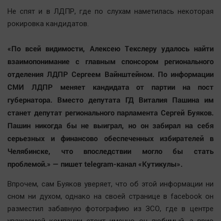
Наука
Не спят и в ЛДПР, где по слухам наметилась некоторая
Обсуждаем
рокировка кандидатов.
Отдых
Персона
«По всей видимости, Алексею Текслеру удалось найти
взаимопонимание с главным спонсором регионального
Последняя инстанция
отделения ЛДПР Сергеем Вайнштейном. По информации
Светская жизнь
СМИ ЛДПР меняет кандидата от партии на пост
Тенденции
губернатора. Вместо депутата ГД Виталия Пашина им
Точка на карте
станет депутат регионального парламента Сергей Буяков.
Пашин никогда бы не выиграл, но он забирал на себя
серьезных и финансово обеспеченных избирателей в
Челябинске, что впоследствии могло бы стать
проблемой.» — пишет telegram-канал «Кутикулы».
Впрочем, сам Буяков уверяет, что об этой информации ни
сном ни духом, однако на своей странице в facebook он
разместил забавную фотографию из ЗСО, где в центре