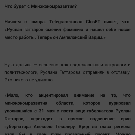
Что будет с Минэкономразвития?
Начнем с юмора. Telegram-канал ClosET пишет, что:
«Руслан Гаттаров сменил фамилию и нашел себе новое
место работы. Теперь он Ампелонский Вадим.»
Ну а дальше — серьезно: как предсказывали астрологи и
политтехнологи, Руслана Гаттарова отправили в отставку.
Это никого не удивило.
«Мало, кто акцентировал внимание на то, что
минэкономразвития области, которое курировал
уволившийся с 31 мая с поста вице-губернатора Руслан
Гаттаров, переходит в прямое подчинение врио
губернатора Алексею Текслеру. Вряд ли глава региона
взял бы в свои руки провальный проект. Можно