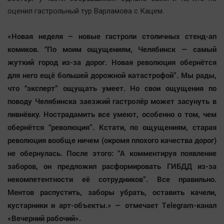
оценил гастрольный тур Варламова с Кацем.
«Новая неделя – новые гастроли столичных стенд-ап
комиков. “По моим ощущениям, Челябинск — самый
жуткий город из-за дорог. Новая революция обернётся
для него ещё большей дорожной катастрофой”. Мы рады,
что “эксперт” ощущать умеет. Но свои ощущения по
поводу Челябинска заезжий гастролёр может засунуть в
ливнёвку. Нострадамить все умеют, особенно о том, чем
обернётся “революция”. Кстати, по ощущениям, старая
революция вообще ничем (окромя плохого качества дорог)
не обернулась. После этого: “А комментируя появление
заборов, он предложил расформировать ГИБДД из-за
некомпетентности её сотрудников”.
Все правильно.
Ментов распустить, заборы убрать, оставить качели,
кустарники и арт-объекты.» — отмечает Telegram-канал
«Вечерний рабочий».