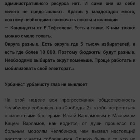
административного ресурса нет. И сами они из себя
ничего не представляют. Врагов у младогадов много,
поэтому необходимо заключать союзы и коалиции.
— Кандидаты от Е.Тефтелева. Есть и такие. К ним также
можно смело топать.
Округа разные. Есть округа где 5 тысяч избирателей, а
есть где более 10 000. Поэтому бюджеты будут разные.
Необходимо выбирать округ поменьше. Проще работать и
мобилизовать свой электорат.»
Урбанист урбанисту глаз не выклюет
На этой неделе вся прогрессивная общественность
Челябинска собралась на «Свободы, 2», чтобы встретиться
с известными блогерами Ильей Варламовым и Максимом
Кацем. Варламов, как водится, от души прошелся по
больным мозолям Челябинска, чем вызвал настоящий
восторг у части собравшихся. Однако были и те, кто не