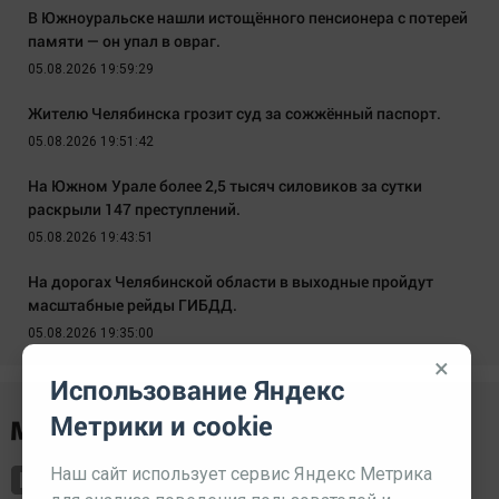
В Южноуральске нашли истощённого пенсионера с потерей
памяти — он упал в овраг.
05.08.2026 19:59:29
Жителю Челябинска грозит суд за сожжённый паспорт.
05.08.2026 19:51:42
На Южном Урале более 2,5 тысяч силовиков за сутки
раскрыли 147 преступлений.
05.08.2026 19:43:51
На дорогах Челябинской области в выходные пройдут
масштабные рейды ГИБДД.
05.08.2026 19:35:00
×
Использование Яндекс
Метрики и cookie
Наш сайт использует сервис Яндекс Метрика