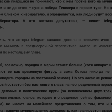
вские пиарщики не понимают, кто с кем против кого на мун
им и не до этого – нужна победа Текслера в первом туре. Но 
ом близком к избирателю, и определяется, как люди будут во
бернатора. А это вотчина депутатов.», — пишет teleg
».
ить, что авторы telegram-каналов довольно пессимистично 
ак минимум в среднесрочной перспективе ничего не изменит
я по настоящему главе.
й, возможно, порядка в мэрии станет больше (хотя аппарат 
ают ее как временную фигуру, а сама Котова никогда не 
оводить городом на постоянной основе). Но это никак не реша
орый остается без настоящего главы на неопределенный перио
, деловые и политические круги (за исключением двух-трех
влиятельных кланов, которые и определяют сейчас фамилию
да) не имеют ни малейшего представления о том, кто и 
на главную муниципальную должность, как планируется выво