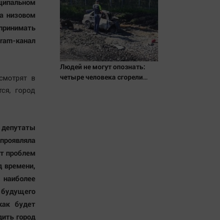
иципальном
на низовом
спринимать
ram-канал
Людей не могут опознать:
четыре человека сгорели
смотрят в
заживо в страшном ДТП на
ся, город
трассе 07/08/2026 – Новости
и депутаты
проявляла
ет проблем
д времени,
 наиболее
 будущего
как будет
дить город