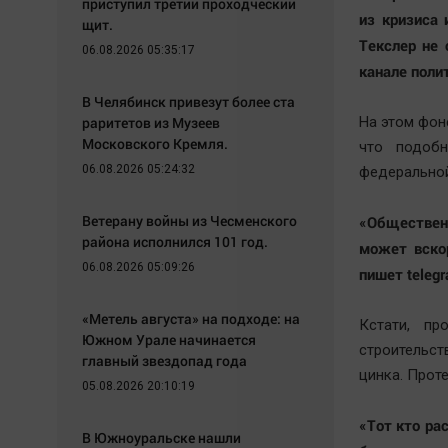
приступил третий проходческий
из кризиса 
щит.
Текслер не 
06.08.2026 05:35:17
канале поли
В Челябинск привезут более ста
раритетов из Музеев
На этом фон
Московского Кремля.
что подобн
06.08.2026 05:24:32
федеральной
Ветерану войны из Чесменского
«Обществен
района исполнился 101 год.
может вско
06.08.2026 05:09:26
пишет telegr
«Метель августа» на подходе: на
Кстати, пр
Южном Урале начинается
строительс
главный звездопад года
цинка. Прот
05.08.2026 20:10:19
«Тот кто ра
В Южноуральске нашли