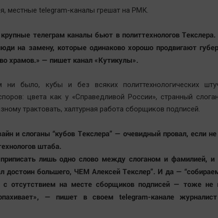
мя, местные telegram-каналы грешат на РМК.
крупные телеграм каналы бьют в политтехнологов Текслера.
люди на замену, которые одинаково хорошо продвигают губе
во храмов.» — пишет канал «Кутикулы».
 ни было, кубы и без всяких политтехнологических шту
поров: цвета как у «Справедливой России», странный слога
зному трактовать, халтурная работа сборщиков подписей.
айн и слоганы “кубов Текслера” — очевидный провал, если не
технологов штаба.
 приписать лишь одно слово между слоганом и фамилией, и 
 достоин большего, ЧЕМ Алексей Текслер”. И да — “собирае
и с отсутствием на месте сборщиков подписей — тоже не 
опахивает», — пишет в своем telegram-канале журналис