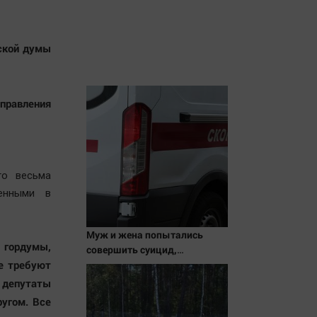
дской думы
управления
го весьма
енными в
Муж и жена попытались
 гордумы,
совершить суицид,
е требуют
предупредив оперативные
службы
о депутаты
ругом. Все