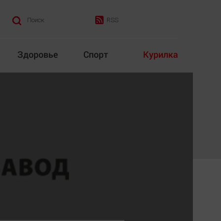
RSS
Поиск
Здоровье
Спорт
Курилка
итика
Культура
Конкурс
Народная журналистика
Наука