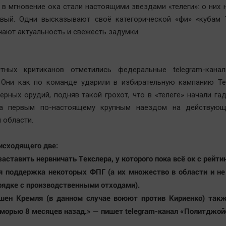
 в мгновение ока стали настоящими звездами «телеги»: о них 
ивый. Одни высказывают своё категорической «фи» «кубам Т
чают актуальность и свежесть задумки.
тных критиканов отметились федеральные telegram-кана
. Они как по команде ударили в избирательную кампанию Те
ерных орудий, подняв такой грохот, что в «телеге» начали га
а первым по-настоящему крупным наездом на действующ
 области.
исходящего две:
аставить нервничать Текслера, у которого пока всё ок с рейти
я поддержка некоторых ФПГ (а их множество в области и не
орядке с производственными отходами).
ашен Кремля (в данном случае воюют против Кириенко) такж
морью 8 месяцев назад.» — пишет telegram-канал «Политджой