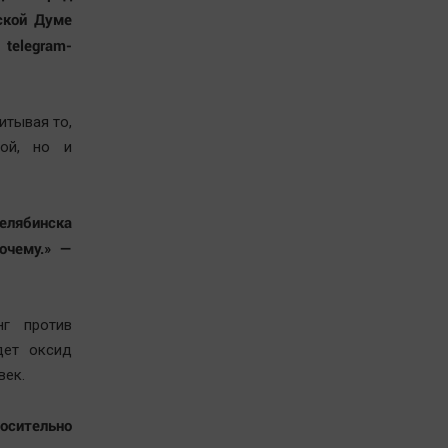
ской Думе
 telegram-
итывая то,
ной, но и
елябинска
очему.» —
нг против
дет оксид
век.
носительно