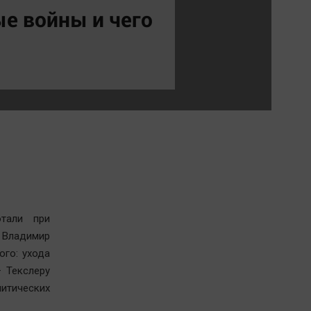
Обсуждаем
ые войны и чего
Отдых
Персона
Последняя инстанция
Светская жизнь
Тенденции
Точка на карте
тали при
а Владимир
ого: ухода
 Текслеру
итических