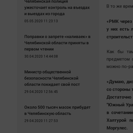
Челябинская полиция
В то же вре
ужесточает контроль на въездах
и выездах из города
«РМК через 
05.05.2020 11:23:13
у них есть 
Поправки о запрете «наливаек» в
строительст
Челябинской области приняты в
первом чтении
Как бы там
30.04.2020 14:44:08
предметом с
можно по-ра
Министр общественной
безопасности Челябинской
«Думаю, диз
области покидает свой пост
со стороны 
29.04.2020 12:56:45
Достаточно
“Южный Урал
Около 500 тысяч масок прибудет
в сочетани
в Челябинскую область
Халтурой п
29.04.2020 11:27:53
Моргулес.