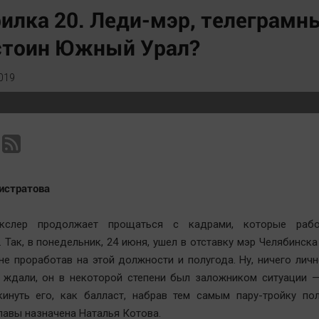
Статистика
Вирус чтения
илка 20. Леди-мэр, телеграмн
Челябинск космический
Вкусное
стоин Южный Урал?
Другие рубрики
Гороскоп
Bookworms
Дети
019
English version
ЖКХ
Online-консультация
Интервью
Актуальная тема
Качество жизни
листратова
екслер продолжает прощаться с кадрами, которые рабо
 Так, в понедельник, 24 июня, ушел в отставку мэр Челябинск
 не проработав на этой должности и полугода. Ну, ничего личн
 ждали, он в некоторой степени был заложником ситуации —
инуть его, как балласт, набрав тем самым пару-тройку пол
главы назначена Наталья Котова.