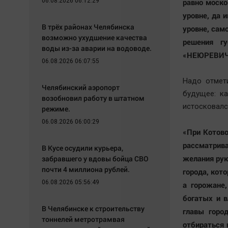
06.08.2026 06:12:29
равно моско
уровне, да 
В трёх районах Челябинска
уровне, сам
возможно ухудшение качества
решения гу
воды из-за аварии на водоводе.
«НЕЮРЕВИЧ
06.08.2026 06:07:55
Надо отмет
Челябинский аэропорт
будущее: к
возобновил работу в штатном
истосковалс
режиме.
06.08.2026 06:00:29
«При Котово
рассматрив
В Кусе осудили курьера,
желания рук
забравшего у вдовы бойца СВО
почти 4 миллиона рублей.
города, кот
06.08.2026 05:56:49
а горожане
богатых и 
В Челябинске к строительству
главы горо
тоннелей метротрамвая
отбираться 