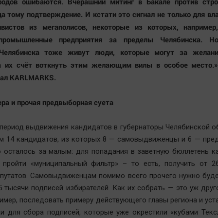
родов ошибаются. Вчерашний митинг в Бакале против стро
да тому подтверждение. И кстати это сигнал не только для вла
ивистов из мегаполисов, некоторые из которых, например
 промышленные предприятия за пределы Челябинска. Н
Челябинска тоже живут люди, которые могут за желан
а их счёт воткнуть этим желающим вилы в особое место.
анал KARLMARKS.
ра и прочая предвыборная суета
период выдвижения кандидатов в губернаторы Челябинской о
м 14 кандидатов, из которых 8 — самовыдвиженцы и 6 — пре
о осталось за малым: для попадания в заветную бюллетень 
я пройти «муниципальный фильтр» – то есть, получить от 2
путатов. Самовыдвиженцам помимо всего прочего нужно буде
5 тысячи подписей избирателей. Как их собрать — это уж друг
имер, последовать примеру действующего главы региона и уст
и для сбора подписей, которые уже окрестили «кубами Текс