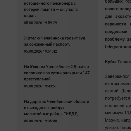
больших го
истощённого пенсионера с
нового заво
потерей памяти — он упал в
овраг.
для экоакт
05.08.2026 19:59:29
перенести
пределами 
Жителю Челябинска грозит суд
проблему з
за сожжённый паспорт.
telegram-к
05.08.2026 19:51:42
Кубы Тексле
На Южном Урале более 2,5 тысяч
силовиков за сутки раскрыли 147
Завершился 
преступлений.
итогам имее
05.08.2026 19:43:51
партий. Дел
потребуетс
На дорогах Челябинской области
подписей де
в выходные пройдут
минимум 13,
масштабные рейды ГИБДД.
Можно, напр
05.08.2026 19:35:00
улицах ящик