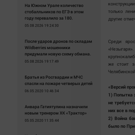
конструкции
На Южном Урале количество
стобалльников по ЕГЭ в этом
только лен
году перевалило за 180.
другие отме
05.08.2026 19:24:30
После ударов дронов по складам
Среди ярос
Wildberries мошенники
«Незыгаря»
придумали новую схему обмана.
крупнокалиб
05.08.2026 19:17:49
же стоит з
Челябинской
Братья из Росгвардии и МЧС
спасли на пожаре четверых детей
«Версий про
06.05.2020 10:46:34
1) Попытка з
не требуетс
Анвара Гатиятулина назначили
них все в п
новым тренером ХК «Трактор»
2) Война б
05.05.2020 11:35:44
было по При