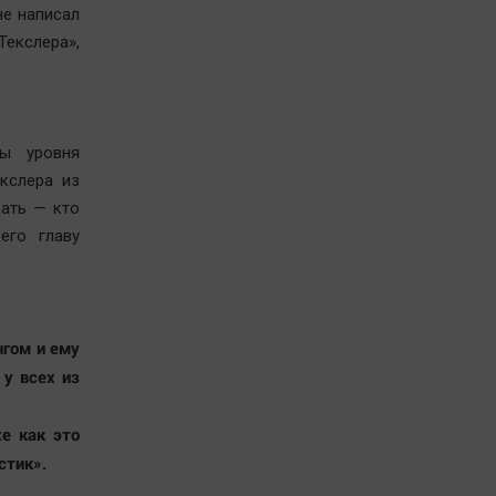
не написал
екслера»,
лы уровня
кслера из
дать — кто
его главу
нгом и ему
 у всех из
е как это
стик».