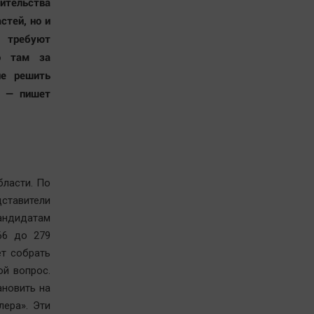
ительства
стей, но и
, требуют
о там за
ие решить
» — пишет
бласти. По
дставители
кандидатам
66 до 279
т собрать
ой вопрос.
ановить на
лера». Эти