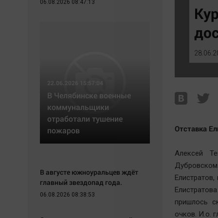
06.08.2026 08:47:13
Экономика
Hедвижимость
Кур
Происшествия
Образование
до
Здоровье
Автомобили
Культура
XX век: криминальные уроки
28.06.2
Курилка
Банки
Мнения
Медиаграмотность
22.06.2026 15:57:04
Медицина
В Челябинске военные
коммунальщики
отработали тушение
Отставка Е
пожаров
Алексей Т
Дубровском.
В августе южноуральцев ждёт
Елистратов,
главный звездопад года.
Елистратова
06.08.2026 08:38:53
пришлось ск
очков. И.о. 