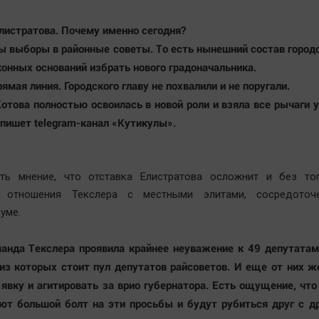
листратова. Почему именно сегодня?
ы выборы в районные советы. То есть нынешний состав горо
конных оснований избрать нового градоначальника.
ямая линия. Городского главу не похвалили и не поругали.
Котова полностью освоилась в новой роли и взяла все рычаги 
— пишет telegram-канал «Кутикулы».
сть мнение, что отставка Елистратова осложнит и без то
е отношения Текслера с местными элитами, сосредоточ
думе.
анда Текслера проявила крайнее неуважение к 49 депутатам
з которых стоит пул депутатов райсоветов. И еще от них ж
 явку и агитировать за врио губернатора. Есть ощущение, чт
ют большой болт на эти просьбы и будут рубиться друг с д