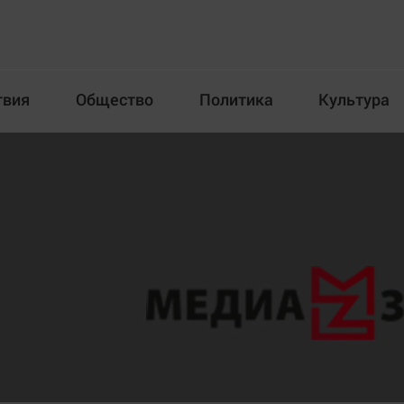
твия
Общество
Политика
Культура
Происшествия
Общество
Пол
илка
Новости компаний
Афиша
Прогулки по городу Ч
Блогеркуль
Спецпроект
Быстрый медиазавод