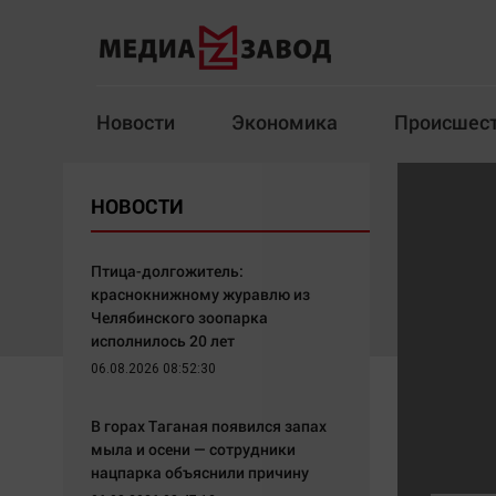
Новости
Экономика
Происшес
Новости
Экономика
НОВОСТИ
Здоровье
Спорт
Кур
Птица-долгожитель:
краснокнижному журавлю из
Челябинского зоопарка
исполнилось 20 лет
Архив
06.08.2026 08:52:30
Наша победа
Спорт
В горах Таганая появился запах
Общество
Технологии
мыла и осени — сотрудники
нацпарка объяснили причину
Политика
Отраслевые темы