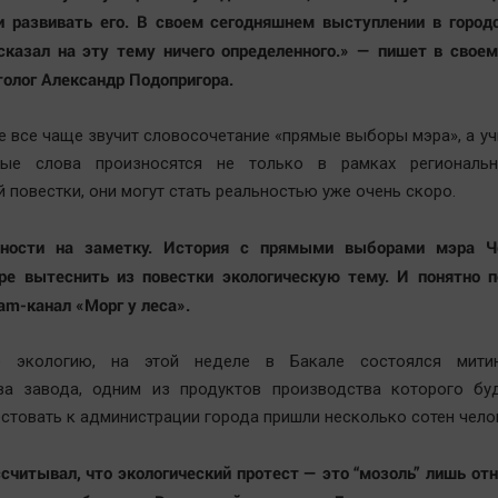
и развивать его. В своем сегодняшнем выступлении в город
сказал на эту тему ничего определенного.» — пишет в своем
толог Александр Подопригора.
е все чаще звучит словосочетание «прямые выборы мэра», а уч
ые слова произносятся не только в рамках региональ
 повестки, они могут стать реальностью уже очень скоро.
ности на заметку. История с прямыми выборами мэра Ч
ре вытеснить из повестки экологическую тему. И понятно п
am-канал «Морг у леса».
о экологию, на этой неделе в Бакале состоялся мити
тва завода, одним из продуктов производства которого бу
естовать к администрации города пришли несколько сотен чело
ссчитывал, что экологический протест — это “мозоль” лишь от