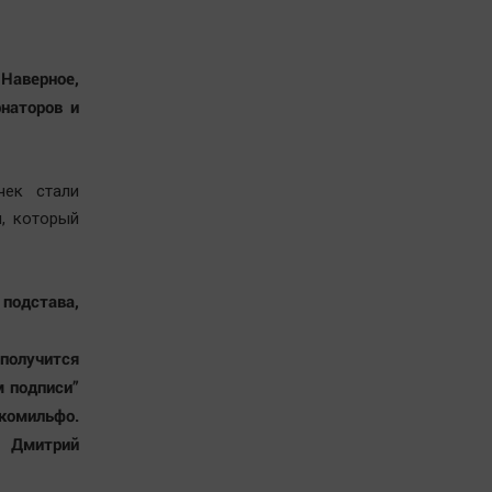
 Наверное,
рнаторов и
чек стали
н, который
 подстава,
получится
м подписи”
комильфо.
т Дмитрий