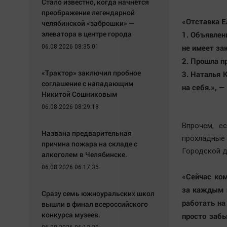
Стало известно, когда начнётся
преображение легендарной
«Отставка Е
челябинской «заброшки» —
элеватора в центре города
1. Объявлен
не имеет за
06.08.2026 08:35:01
2. Прошла пр
«Трактор» заключил пробное
3. Наталья 
соглашение с нападающим
на себя.», 
Никитой Сошниковым
06.08.2026 08:29:18
Впрочем, е
Названа предварительная
прохладны
причина пожара на складе с
Городской 
алкоголем в Челябинске.
06.08.2026 06:17:36
«Сейчас ком
за каждым и
Сразу семь южноуральских школ
работать на
вышли в финал всероссийского
конкурса музеев.
просто забь