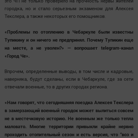
это ЧП не только проверило на прочность нервы жителей
Актуальная тема
городка, но и стало серьезным экзаменом для Алексея
Текслера, а также некоторых его помощников.
Афиша
Блогеркуль
«Проблемы по отоплению в Чебаркуле были известны
Быстрый медиазавод
Тупикину и он ничего не предпринял. Почему Тупикин еще
на месте, а не уволен?» — вопрошает telegram-канал
Вирус чтения
«Город Че».
Вкусное
Гороскоп
Впрочем, определенные выводы, в том числе и кадровые,
Дети
наверняка, будут сделаны, если в Чебаркуле, где за сети
ЖКХ
отвечали военные, то в других городах региона.
Интервью
«Нам говорят, что сегодняшняя поездка Алексея Текслера
Качество жизни
в замерзающий военный городок может вылиться совсем
не в местечковую историю. Не военным же только тепла
Конкурс
маловато. Многие территории привыкли крайне нервно
Народная журналистика
проходить отопительный сезон и есть версия, что “воз и