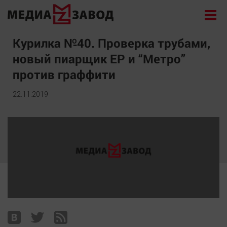
Новости
Курилка №40. Проверка трубами,
новый пиарщик ЕР и “Метро”
Экономика
против граффити
Происшествия
Общество
22.11.2019
Политика
Культура
Здоровье
Спорт
Курилка
Поиск
Архив