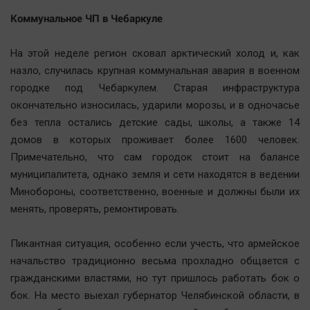
Наша победа
Коммунальное ЧП в Чебаркуле
Общество
На этой неделе регион сковал арктический холод и, как
Политика
назло, случилась крупная коммунальная авария в военном
Экономика
городке под Чебаркулем. Старая инфраструктура
Происшествия
окончательно износилась, ударили морозы, и в одночасье
Здоровье
без тепла остались детские сады, школы, а также 14
Культура
домов в которых проживает более 1600 человек.
Примечательно, что сам городок стоит на балансе
Курилка
муниципалитета, однако земля и сети находятся в ведении
Мнения
Минобороны, соответственно, военные и должны были их
менять, проверять, ремонтировать.
Спорт
Технологии
Пикантная ситуация, особенно если учесть, что армейское
Отраслевые темы
начальство традиционно весьма прохладно общается с
гражданскими властями, но тут пришлось работать бок о
Hедвижимость
бок. На место выехал губернатор Челябинской области, в
Образование