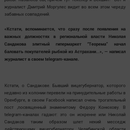
журналист Дмитрий Моргулес видит во всем этом череду
забавных совпадений.
«Кстати, вспоминается, что сразу после появления на
важных должностях в региональной власти Николая
Сандакова элитный гипермаркет “Теорема” начал
баловать покупателей рыбкой из Астрахани…», — написал
журналист в своем telegram-канале.
Кстати, о Сандакове. Бывший вицегубернатор, которого
недавно из колонии перевели на принудительные работы в
Оренбурге, в своем Facebook написал очень трогательный
пост ,посвященный знаменитому Федору Конюхову. В
telegram-каналах гадают: это он искренне или Николай
Сандаков таким образом шлет некий месседж
действующему вицегубернатору Челябинской области