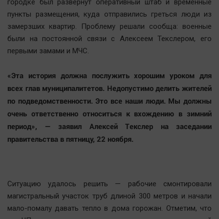
городке был развернут оперативный штаб и временные
Автомобили
пункты размещения, куда отправились греться люди из
XX век: криминальные уроки
замерзших квартир. Проблему решали сообща: военные
Банки
были на постоянной связи с Алексеем Текслером, его
первыми замами и МЧС.
Медиаграмотность
Медицина
«Эта история должна послужить хорошим уроком для
всех глав муниципалитетов. Недопустимо делить жителей
Новости компаний
по подведомственности. Это все наши люди. Мы должны
Прогулки по городу Ч
очень ответственно относиться к вхождению в зимний
Спецпроект
период», — заявил Алексей Текслер на заседании
Статистика
правительства в пятницу, 22 ноября.
Челябинск космический
Другие рубрики
Bookworms
Ситуацию удалось решить — рабочие смонтировали
English version
магистральный участок труб длиной 300 метров и начали
мало-помалу давать тепло в дома горожан. Отметим, что
Online-консультация