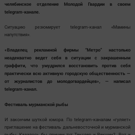
челябинское отделение Молодой Гвардии в своем
telegram-канале.
Ситуацию резюмирует telegram-канал «Мамины
напутствия».
«Владелец рекламной фирмы “Метро” настолько
неадекватно ведет себя в ситуации с закрашенным
граффити, что умудрился восстановить против себя
практически всю активную городскую общественность —
от журналистов до молодогвардейцев», — написал
telegram-канал.
Фестиваль мурманской рыбы
И закончим шуткой юмора. По telegram-каналам «гуляет»
приглашение на фестиваль дальневосточной и мурманской
рыбы. Казалось бы, причем тут Текслер и Векшин? Вот и