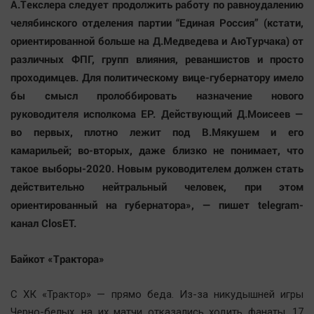
А.Текслера следует продолжить работу по равноудалению
челябинского отделения партии “Единая Россия” (кстати,
ориентированной больше на Д.Медведева и АюТурчака) от
различных ФПГ, групп влияния, реваншистов и просто
проходимцев. Для политическому вице-губернатору имело
бы смысл пролоббировать назначение нового
руководителя исполкома ЕР. Действующий Д.Моисеев —
во первых, плотно лежит под В.Мякушем и его
камарильей; во-вторых, даже близко не понимает, что
такое выборы-2020. Новым руководителем должен стать
действительно нейтральный человек, при этом
ориентированный на губернатора», — пишет telegram-
канал ClosET.
Байкот «Трактора»
С ХК «Трактор» — прямо беда. Из-за никудышней игры
Черно-белых, на их матчи отказались ходить фанаты. 17