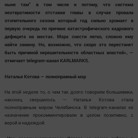
Наука
ныне там” в том числе и потому, что система
Обсуждаем
неотвратимости отставки главы в случае провала
Отдых
отопительного сезона который год сильно хромает в
первую очередь по причине катастрофического кадрового
Персона
дефицита на местах. Мэра снести легко, сложно ему
Последняя инстанция
найти замену. Но, возможно, что скоро это перестанет
Светская жизнь
быть причиной нерешительности областных властей», —
Тенденции
отмечает telegram-канал KARLMARKS.
Точка на карте
Наталья Котова — полноправный мэр
На этой неделе то, о чем так долго говорили большевики,
наконец свершилось — Наталья Котова стала
полноправным мэром Челябинска. В telegram-каналах ее
назначение прокомментировали в целом позитивно, с
верой и надеждой.