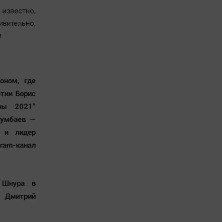
 известно,
ивительно,
и.
оном, где
ртии Борис
ры 2021”
гумбаев —
а и лидер
am-канал
 Шнура в
е Дмитрий