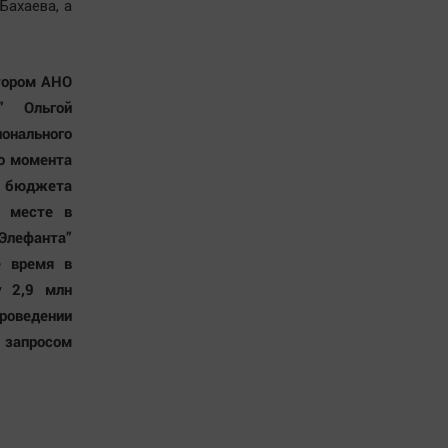
Бахаева, а
ктором АНО
” Ольгой
онального
го момента
з бюджета
м месте в
Элефанта”
е время в
у 2,9 млн
проведении
ь запросом