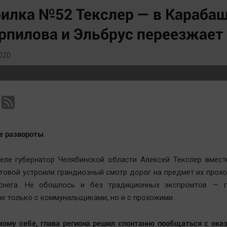
Статистика
Вирус чтения
илка №52 Текслер — в Карабаш
Челябинск космический
Вкусное
пилова и Эльбрус переезжает 
Другие рубрики
Гороскоп
Bookworms
Дети
020
English version
ЖКХ
Online-консультация
Интервью
Актуальная тема
Качество жизни
е развороты
еле губернатор Челябинской области Алексей Текслер вмест
товой устроили грандиозный смотр дорог на предмет их прох
снега. Не обошлось и без традиционных экспромтов — г
е только с коммунальщиками, но и с прохожими.
ому себе, глава региона решил спонтанно пообщаться с ока