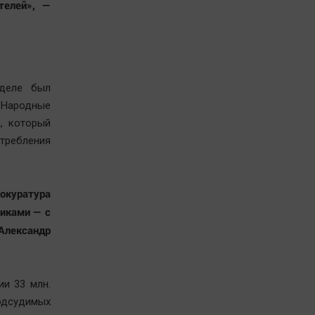
телей», —
еделе был
 Народные
, который
требления
рокуратура
виками — с
Александр
ии 33 млн.
подсудимых