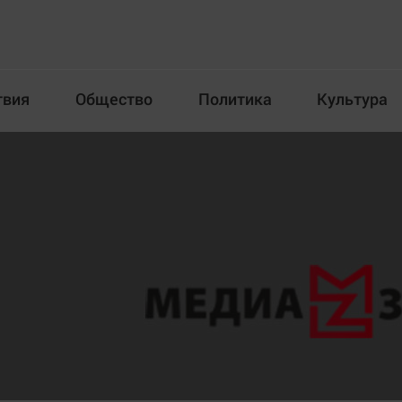
твия
Общество
Политика
Культура
Происшествия
Общество
Пол
илка
Новости компаний
Афиша
Прогулки по городу Ч
Блогеркуль
Спецпроект
Быстрый медиазавод