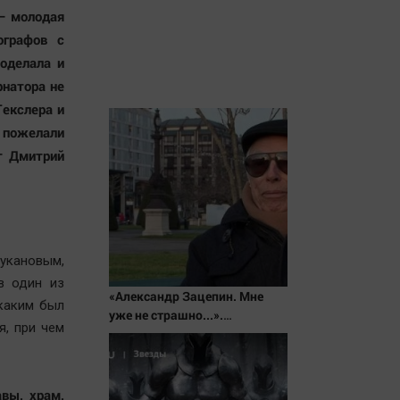
 — молодая
ографов с
роделала и
рнатора не
Текслера и
 пожелали
т Дмитрий
укановым,
в один из
«Александр Зацепин. Мне
 каким был
уже не страшно...».
я, при чем
Документальный фильм
вы, храм,