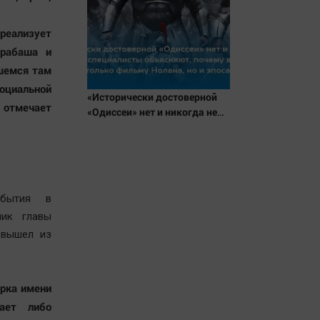
реализует
арабаша и
вшемся там
оциальной
«Исторически достоверной
 отмечает
«Одиссеи» нет и никогда не
будет»: специалисты
объясняют, почему верить
нельзя не только фильму
Нолана, но и эпосам Гомера
обытия в
ник главы
 вышел из
арка имени
вает либо