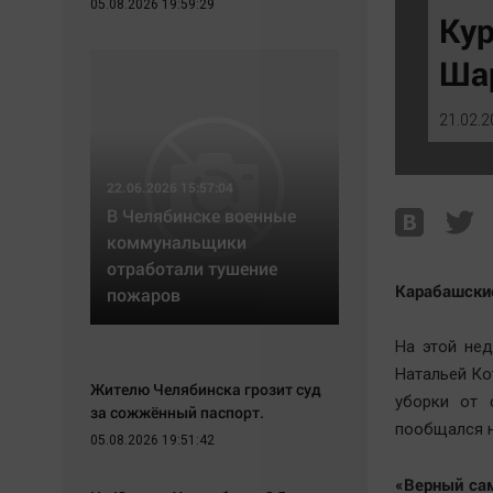
05.08.2026 19:59:29
Экономика
Hедвижимость
Кур
Происшествия
Образование
Шар
Здоровье
Автомобили
Культура
XX век: криминальные уроки
21.02.2
Курилка
Банки
Мнения
Медиаграмотность
22.06.2026 15:57:04
Медицина
В Челябинске военные
коммунальщики
отработали тушение
Карабашски
пожаров
На этой нед
Натальей Ко
Жителю Челябинска грозит суд
уборки от 
за сожжённый паспорт.
пообщался н
05.08.2026 19:51:42
«Верный сам