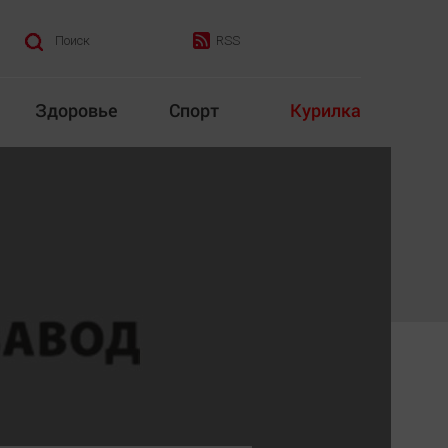
RSS
Поиск
Здоровье
Спорт
Курилка
итика
Культура
Конкурс
Народная журналистика
Наука