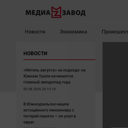
Новости
Экономика
Происшес
Новости
Экономика
НОВОСТИ
Здоровье
Спорт
Кур
«Метель августа» на подходе: на
Южном Урале начинается
главный звездопад года
05.08.2026 20:10:19
Архив
В Южноуральске нашли
Наша победа
Спорт
истощённого пенсионера с
Общество
Технологии
потерей памяти — он упал в
овраг.
Политика
Отраслевые темы