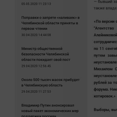
— бывший за
05.05.2020 11:23:13
также владе
Поправки о запрете «наливаек» в
«По версии 
Челябинской области приняты в
“Агентств
первом чтении
Алейниково
30.04.2020 14:44:08
сотрудничес
по 11 сентя
Министр общественной
безопасности Челябинской
путем завы
области покидает свой пост
неустановл
29.04.2020 12:56:45
Михаилом С
неустановл
Около 500 тысяч масок прибудет
рублей за т
в Челябинскую область
форума. Ник
29.04.2020 11:27:53
котировок.»
Владимир Путин анонсировал
Выборы, в
новый пакет экономических мер
поддержки россиян