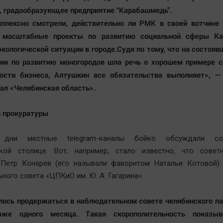
, градообразующее предприятие “Карабашмедь”.
мплексно смотрели, действительно ли РМК в своей вотчине 
 масштабные проекты по развитию социальной сферы К
кологической ситуации в городе.Судя по тому, что на состоя
ии по развитию моногородов шла речь о хорошем примере с
ности бизнеса, Алтушкин все обязательства выполняет», —
нал «Челябинская область».
в прокуратуры
 дни местные telegram-каналы бойко обсуждали с
кой столице. Вот, например, стало известно, что совет
 Петр Конарев (его называли фаворитом Натальи Котовой)
ного совета «ЦПКиО им. Ю. А. Гагарина».
лось продержаться в наблюдательном совете челябинского п
аже одного месяца. Такая скорополительность показы