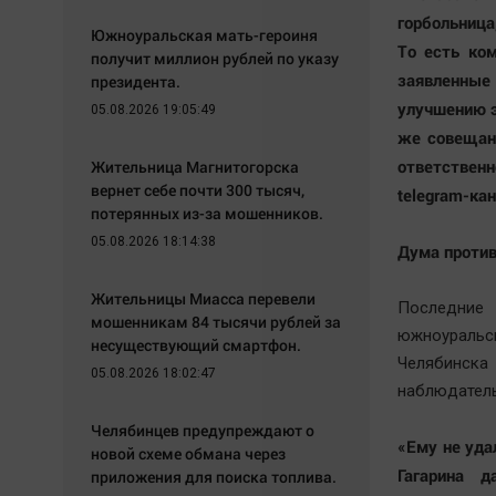
горбольница
Южноуральская мать-героиня
То есть ко
получит миллион рублей по указу
заявленные
президента.
улучшению э
05.08.2026 19:05:49
же совещан
ответствен
Жительница Магнитогорска
вернет себе почти 300 тысяч,
telegram-ка
потерянных из-за мошенников.
05.08.2026 18:14:38
Дума проти
Жительницы Миасса перевели
Последние
мошенникам 84 тысячи рублей за
южноуральс
несуществующий смартфон.
Челябинска
05.08.2026 18:02:47
наблюдатель
Челябинцев предупреждают о
«Ему не уда
новой схеме обмана через
Гагарина д
приложения для поиска топлива.