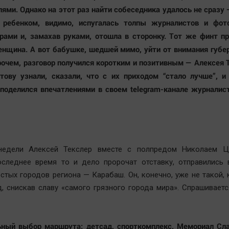
ями. Однако на этот раз найти собеседника удалось не сразу
ребенком, видимо, испугалась толпы журналистов и фот
рами и, замахав руками, отошла в сторонку. Тот же финт п
нщина. А вот бабушке, шедшей мимо, уйти от внимания губе
рочем, разговор получился коротким и позитивным — Алексея 
тову узнали, сказали, что с их приходом “стало лучше”, и
поделился впечатлениями в своем telegram-канале журналис
недели Алексей Текслер вместе с полпредом Николаем Ц
оследнее время то и дело пророчат отставку, отправились 
стых городов региона — Карабаш. Он, конечно, уже не такой,
д, снискав славу «самого грязного города мира». Спрашиваетс
ьный выбор маршрута: детсад, спорткомплекс, Мемориал Сла