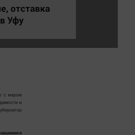
Обсуждаем
е, отставка
Отдых
в Уфу
Персона
Последняя инстанция
Светская жизнь
Тенденции
Точка на карте
е с мэром
одимости и
убернатор
завшимися