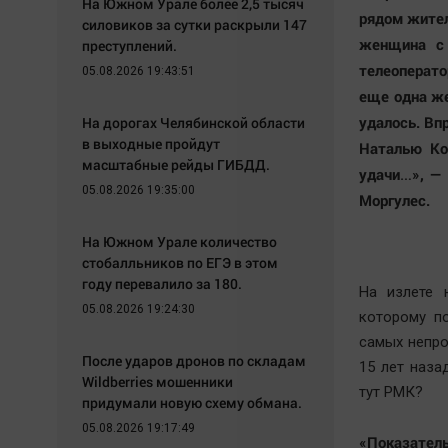
На Южном Урале более 2,5 тысяч
рядом жител
силовиков за сутки раскрыли 147
женщина с 
преступлений.
телеоперато
05.08.2026 19:43:51
еще одна же
удалось. Вп
На дорогах Челябинской области
в выходные пройдут
Наталью Ко
масштабные рейды ГИБДД.
удачи…», — 
05.08.2026 19:35:00
Моргулес.
На Южном Урале количество
стобалльников по ЕГЭ в этом
году перевалило за 180.
На излете 
05.08.2026 19:24:30
которому п
самых непро
После ударов дронов по складам
15 лет наза
Wildberries мошенники
тут РМК?
придумали новую схему обмана.
05.08.2026 19:17:49
«Показател