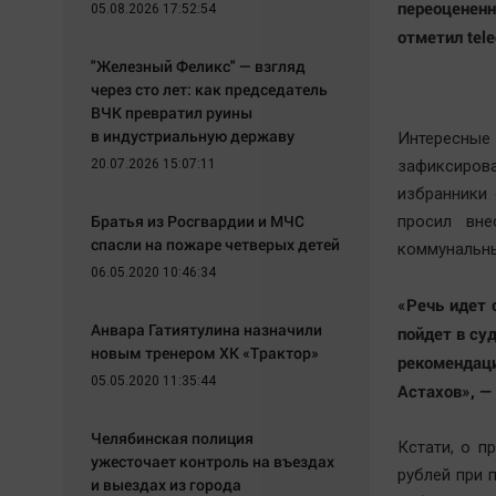
переоценен
05.08.2026 17:52:54
отметил tel
"Железный Феликс" — взгляд
через сто лет: как председатель
ВЧК превратил руины
в индустриальную державу
Интересные
20.07.2026 15:07:11
зафиксиров
избранники
Братья из Росгвардии и МЧС
просил вне
спасли на пожаре четверых детей
коммунальны
06.05.2020 10:46:34
«Речь идет 
Анвара Гатиятулина назначили
пойдет в су
новым тренером ХК «Трактор»
рекомендац
05.05.2020 11:35:44
Астахов», —
Челябинская полиция
Кстати, о п
ужесточает контроль на въездах
рублей при 
и выездах из города