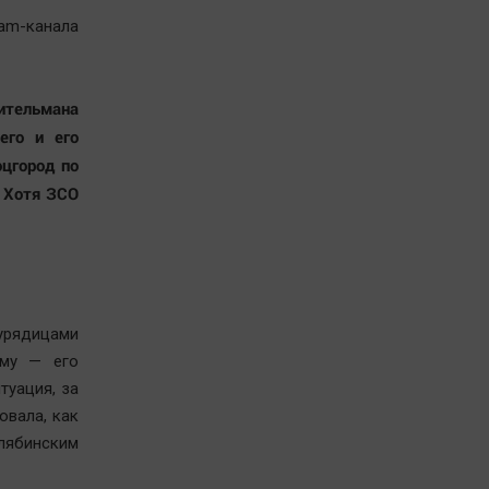
am-канала
ительмана
его и его
оцгород по
 Хотя ЗСО
урядицами
ому — его
туация, за
овала, как
ябинским