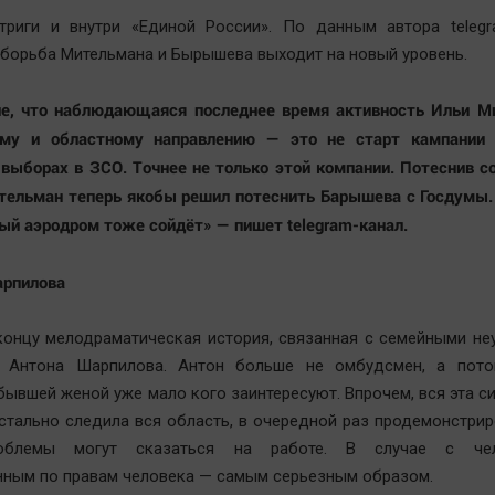
нтриги и внутри «Единой России». По данным автора telegr
орьба Мительмана и Бырышева выходит на новый уровень.
ие, что наблюдающаяся последнее время активность Ильи М
ому и областному направлению — это не старт кампании 
выборах в ЗСО. Точнее не только этой компании. Потеснив с
тельман теперь якобы решил потеснить Барышева с Госдумы.
ый аэродром тоже сойдёт» — пишет telegram-канал.
арпилова
онцу мелодраматическая история, связанная с семейными не
 Антона Шарпилова. Антон больше не омбудсмен, а пот
бывшей женой уже мало кого заинтересуют. Впрочем, вся эта си
стально следила вся область, в очередной раз продемонстрир
облемы могут сказаться на работе. В случае с чел
ным по правам человека — самым серьезным образом.