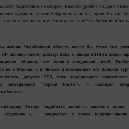
ах идет подготовка к выборам. Разного уровня. На днях стало
ричный музыкант Сергей Шнуров вступил в «Партию Роста». Уд
т отразиться и на политических раскладах Челябинской област
ии именно Челябинская область могла бы стать тем реги
 ПР активно начнет работу. Ведь в январе 2019-го лидер па
сационно обьявил, что первый созданный штаб “Выбо
ся не в Москве, а в Миассе и возглавляет его Валихан Тур
знесмен, депутат ЗС0, член федерального политсовет
ого реготделения “Партии Роста”», — сообщил telegr
я область».
господину Титову подобрать какой-то местный аналог
е отделение…», — предлагает в своем telegram-канал