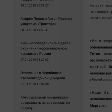
На всех пар
28.04.2020 20:58:27
что эксцент
но это може
Андрей Попов и Антон Глинкин
уходят из «Трактора»
28.04.2020 11:39:41
«Но в теор
Учёные определились с датой
обновленная
окончания коронавирусной
вспышки в России
Титов сен
располагает
27.04.2020 18:27:07
местный би
Отопление в Челябинске
челябинск
отключат до конца недели
«Челябинска
27.04.2020 13:04:38
«Надо бы 
Южноуральцев продолжают
челябинско
возвращать из-за границы на
Моргулес.
родину