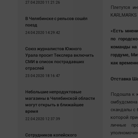
27.04.2020 11:21:26
Плетутся и
KARLMARKS б
В Челябинске с рельсов сошёл
поезд
«Есть мнен
24.04.2020 14:29:42
по городск
команды на 
Союз журналистов Южного
гордуме, Ми
Урала просит Текслера включить
СМИ в список пострадавших
как временн
отраслей
23.04.2020 18:16:47
Отставка Ш
Небольшие непродуктовые
Подошла к к
магазины в Челябинской области
омбудсмена
могут открыть в ближайшее
скандалы с 
время
которой при
22.04.2020 12:37:39
личные пр
уполномочен
Сотрудников копейского