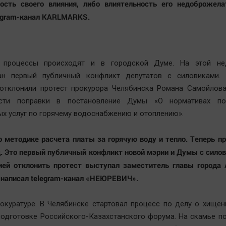
ность своего влияния, либо влиятельность его недоброжела
egram-канал KARLMARKS.
 процессы происходят и в городской Думе. На этой н
ан первый публичный конфликт депутатов с силовиками.
 отклонили протест прокурора Челябинска Романа Самойлова
сти поправки в постановление Думы «О нормативах по
х услуг по горячему водоснабжению и отоплению».
о методике расчета платы за горячую воду и тепло. Теперь п
д. Это первый публичный конфликт новой мэрии и Думы с сило
ией отклонить протест выступал заместитель главы города 
 написал telegram-канал «НЕЮРЕВИЧ».
рокуратуре. В Челябинске стартовал процесс по делу о хищен
подготовке Российского-Казахстанского форума. На скамье 