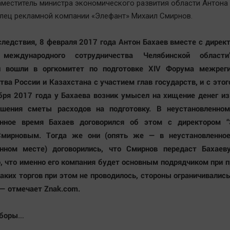
меститель министра экономического развития области Антона 
лец рекламной компании «Элефант» Михаил Смирнов.
следствия, 8 февраля 2017 года Антон Бахаев вместе с дире
о международного сотрудничества Челябинской области
й вошли в оргкомитет по подготовке XIV Форума межреги
тва России и Казахстана с участием глав государств, и с это
бря 2017 года у Бахаева возник умысел на хищение денег и
шения сметы расходов на подготовку. В неустановленно
енное время Бахаев договорился об этом с директором “
мирновым. Тогда же они (опять же — в неустановленно
енном месте) договорились, что Смирнов передаст Бахаев
о, что именно его компания будет основным подрядчиком при 
аких торгов при этом не проводилось, стороны ограничивалис
 — отмечает Znak.com.
ыборы…