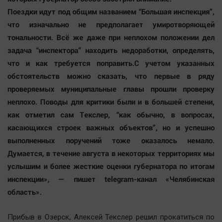
Актуальная тема
Поездки идут под общим названием “Большая инспекция”,
что изначально не предполагает умиротворяющей
Афиша
тональности. Всё же даже при неплохом положении дел
Блогеркуль
задача “инспектора” находить недоработки, определять,
что и как требуется поправить.С учетом указанных
Быстрый медиазавод
обстоятельств можно сказать, что первые в ряду
Вирус чтения
проверяемых муниципальные главы прошли проверку
Вкусное
неплохо. Поводы для критики были и в большей степени,
Гороскоп
как отметил сам Текслер, “как обычно, в вопросах,
Дети
касающихся строек важных объектов”, но и успешно
ЖКХ
выполненных поручений тоже оказалось немало.
Интервью
Думается, в течение августа в некоторых территориях мы
услышим и более жесткие оценки губернатора по итогам
Качество жизни
инспекции», — пишет telegram-канал «Челябинская
область».
Конкурс
Народная журналистика
Прибыв в Озерск, Алексей Текслер решил прокатиться по