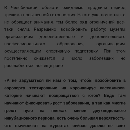
Наша победа
В Челябинской области ожидаемо продлили период
Общество
«режима повышенной готовности». На это уже почти никто
не обращает внимания, тем более ряд ограничений все-
Политика
таки сняли. Разрешено возобновить работу: музеям;
Экономика
организациям дополнительного и дополнительного
Происшествия
профессионального образования; организациям,
Здоровье
осуществляющим спортивную подготовку. При этом
Культура
постепенно снижается и число заболевших, но
расслабляться все еще рано.
Курилка
Мнения
«А не задуматься ли нам о том, чтобы возобновить в
аэропорту тестирование на коронавирус пассажиров,
Спорт
которые начинают возвращаться с югов? Ведь там
Технологии
начинают фиксировать рост заболевания, а так как многие
Отраслевые темы
греют пузо на пляжах менее двухнедельного
Hедвижимость
инкубационного периода, есть очень большая вероятность,
что вычисляют на курортах сейчас далеко не всех
Образование