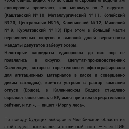
«Уже сейчас видно, что по самым скромным подсчетам
единороссы пролетают, как минимум по 7 округам.
(Каштакский №10, Металлургический №11, Копейский
№20, Центральный №16, Калининский №12, Миасский
№9, Курчатовский №13) При этом в большей части
перечисленных округов с высокой долей вероятности
мандаты депутатов заберут эсеры.
Некоторые кандидаты единороссы до сих пор не
появлялись в округах (депутат-производственник
Свеженцев, которого горе-технологи сфотографировали
для агитационных материалов в каске и совершенно
диким взглядом), кое-кто устроил в разгар кампании
отпуск (Ершов), в Калининском Бодров стыдливо
скрывает свою связь с ЕР, имея при этом отрицательный
рейтинг, и т.п.», — пишет «Морг у леса».
По поводу будущих выборов в Челябинской области на
этой неделе высказался и столичный гость — член ЦИК