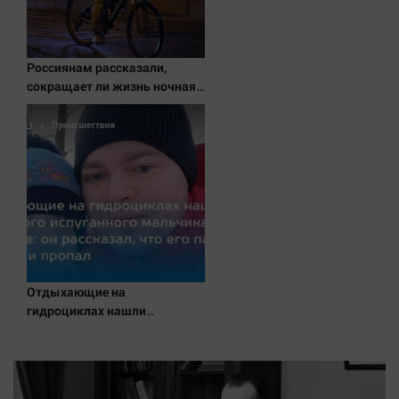
Россиянам рассказали,
сокращает ли жизнь ночная
работа
Отдыхающие на
гидроциклах нашли
одинокого испуганного
мальчика на лодке: он
рассказал, что его папа
нырнул и пропал