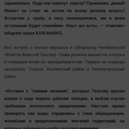
заражённых. Куда они повезут заразу? Правильно, домой!
Автомобили
Может не стоит их потом по всему региону искать?
XX век: криминальные уроки
Встретим у трапа, в носу поковыряемся, им и всем
Банки
остальным будет спокойнее. Опыт же есть», — отмечает
Медиаграмотность
telegram-канал KARLMARKS.
Медицина
Вот, кстати, с «югов» вернулся и губернатор Челябинской
Новости компаний
области Алексей Текслер. Глава региона вышел из отпуска
и совершил вояж по муниципалитетам. Первые на очереди
Прогулки по городу Ч
оказались: Озерск, Каслинский район и Нязепетровский
Спецпроект
район.
Статистика
Челябинск космический
«История с “синими папками”, которые Текслер вручал
Другие рубрики
мэрам в ходе первых рабочих поездок, в любом случае
требовала логического продолжения. Настало время
Bookworms
проверить как мэры справились с теми обращениями,
English version
жалобами и предложениями жителей территорий, на
Online-консультация
которых губернатор особо заострял внимание.