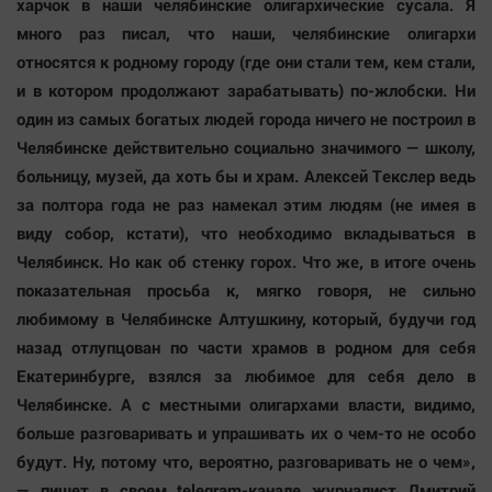
харчок в наши челябинские олигархические сусала. Я
много раз писал, что наши, челябинские олигархи
относятся к родному городу (где они стали тем, кем стали,
и в котором продолжают зарабатывать) по-жлобски. Ни
один из самых богатых людей города ничего не построил в
Челябинске действительно социально значимого — школу,
больницу, музей, да хоть бы и храм. Алексей Текслер ведь
за полтора года не раз намекал этим людям (не имея в
виду собор, кстати), что необходимо вкладываться в
Челябинск. Но как об стенку горох. Что же, в итоге очень
показательная просьба к, мягко говоря, не сильно
любимому в Челябинске Алтушкину, который, будучи год
назад отлупцован по части храмов в родном для себя
Екатеринбурге, взялся за любимое для себя дело в
Челябинске. А с местными олигархами власти, видимо,
больше разговаривать и упрашивать их о чем-то не особо
будут. Ну, потому что, вероятно, разговаривать не о чем»,
— пишет в своем telegram-канале журналист Дмитрий