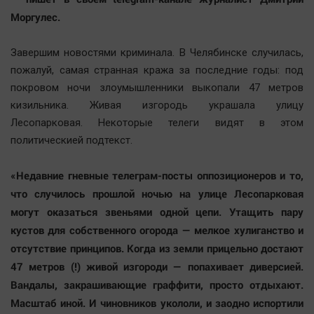
Моргулес.
Завершим новостями криминала. В Челябинске случилась,
пожалуй, самая странная кража за последние годы: под
покровом ночи злоумышленники выкопали 47 метров
кизильника. Живая изгородь украшала улицу
Лесопарковая. Некоторые телеги видят в этом
политическией подтекст.
«Недавние гневные телеграм-посты оппозиционеров и то,
что случилось прошлой ночью на улице Лесопарковая
могут оказаться звеньями одной цепи. Утащить пару
кустов для собственного огорода — мелкое хулиганство и
отсутствие принципов. Когда из земли прицельно достают
47 метров (!) живой изгороди — попахивает диверсией.
Вандалы, закрашивающие граффити, просто отдыхают.
Масштаб иной. И чиновников укололи, и заодно испортили