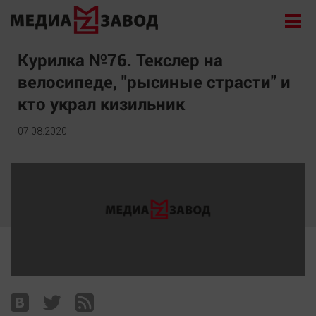
Новости
Курилка №76. Текслер на
велосипеде, "рысиные страсти" и
Экономика
кто украл кизильник
Происшествия
Общество
07.08.2020
Политика
Культура
Здоровье
Спорт
Курилка
Поиск
Архив