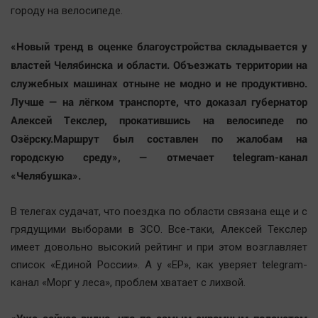
Наука
городу на велосипеде.
Обсуждаем
Отдых
«Новый тренд в оценке благоустройства складывается у
властей Челябинска и области. Объезжать территории на
Персона
служебных машинах отныне не модно и не продуктивно.
Последняя инстанция
Лучше — на лёгком транспорте, что доказал губернатор
Светская жизнь
Алексей Текслер, прокатившись на велосипеде по
Тенденции
Озёрску.Маршрут был составлен по жалобам на
Точка на карте
городскую среду», — отмечает telegram-канал
«Челябушка».
В телегах судачат, что поездка по области связана еще и с
грядущими выборами в ЗСО. Все-таки, Алексей Текслер
имеет довольно высокий рейтинг и при этом возглавляет
список «Единой России». А у «ЕР», как уверяет telegram-
канал «Морг у леса», проблем хватает с лихвой.