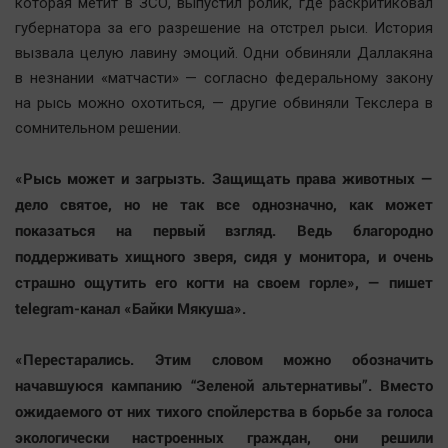
которая метит в ЗСО, выпустил ролик, где раскритиковал
губернатора за его разрешение на отстрел рыси. История
вызвала целую лавину эмоций. Одни обвиняли Даллакяна
в незнании «матчасти» — согласно федеральному закону
на рысь можно охотиться, — другие обвиняли Текслера в
сомнительном решении.
«Рысь может и загрызть. Защищать права животных —
дело святое, но не так все однозначно, как может
показаться на первый взгляд. Ведь благородно
поддерживать хищного зверя, сидя у монитора, и очень
страшно ощутить его когти на своем горле», — пишет
telegram-канал «Байки Мякуша».
«Перестарались. Этим словом можно обозначить
начавшуюся кампанию “Зеленой альтернативы”. Вместо
ожидаемого от них тихого спойлерства в борьбе за голоса
экологически настроенных граждан, они решили