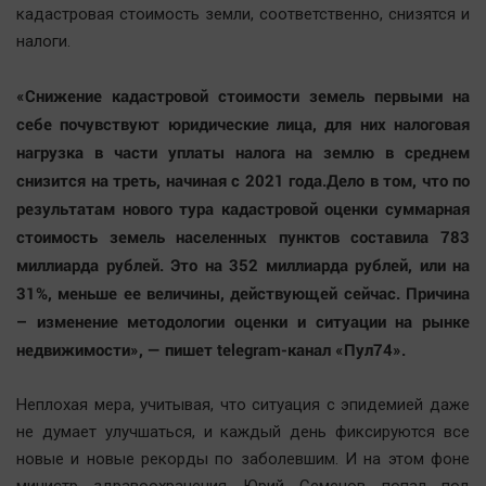
кадастровая стоимость земли, соответственно, снизятся и
Автомобили
налоги.
XX век: криминальные уроки
Банки
«Снижение кадастровой стоимости земель первыми на
Медиаграмотность
себе почувствуют юридические лица, для них налоговая
Медицина
нагрузка в части уплаты налога на землю в среднем
снизится на треть, начиная с 2021 года.Дело в том, что по
Новости компаний
результатам нового тура кадастровой оценки суммарная
стоимость земель населенных пунктов составила 783
Прогулки по городу Ч
миллиарда рублей. Это на 352 миллиарда рублей, или на
Спецпроект
31%, меньше ее величины, действующей сейчас. Причина
Статистика
– изменение методологии оценки и ситуации на рынке
Челябинск космический
недвижимости», — пишет telegram-канал «Пул74».
Другие рубрики
Bookworms
Неплохая мера, учитывая, что ситуация с эпидемией даже
не думает улучшаться, и каждый день фиксируются все
English version
новые и новые рекорды по заболевшим. И на этом фоне
Online-консультация