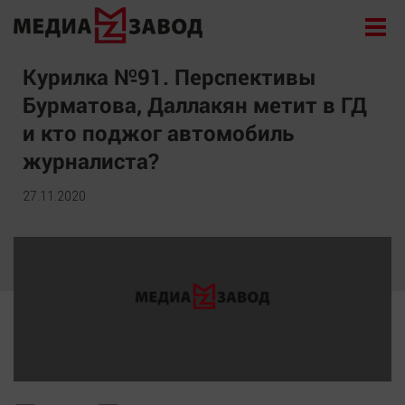
Новости
Курилка №91. Перспективы
Бурматова, Даллакян метит в ГД
Экономика
и кто поджог автомобиль
Происшествия
журналиста?
Общество
Политика
27.11.2020
Культура
Здоровье
Спорт
Курилка
Поиск
Архив