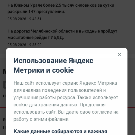
На Южном Урале более 2,5 тысяч силовиков за сутки
раскрыли 147 преступлений.
05.08.2026 19:43:51
На дорогах Челябинской области в выходные пройдут
масштабные рейды ГИБДД.
05.08.2026 19:35:00
×
Использование Яндекс
Метрики и cookie
Наш сайт использует сервис Яндекс Метрика
для анализа поведения пользователей и
Наш партнер
kurorty-sochi.ru
улучшения работы ресурса. Также использует
cookie для хранения данных. Продолжая
использовать сайт, Вы даете свое согласие на
работу с этими файлами.
Выходные данные СМИ
Реклама
Вакансии
Пользовательское соглашение
Какие данные собираются и важная