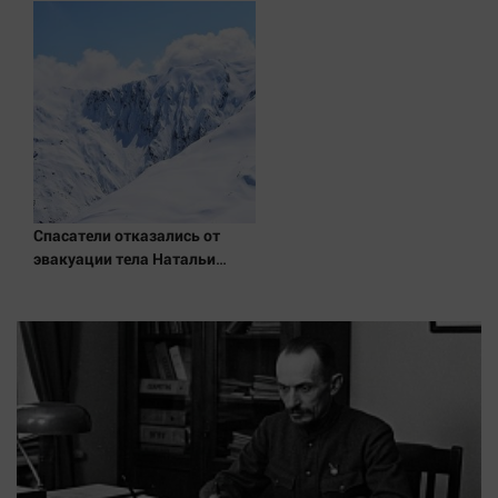
подтвердила роман
Бондарчука и Исаковой
Спасатели отказались от
эвакуации тела Натальи
Наговицыной с
семитысячника