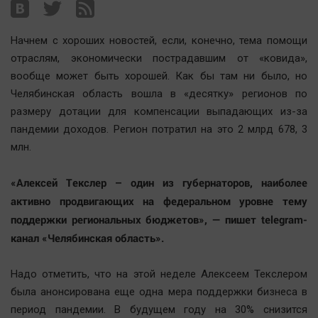
Наша победа
Общество
Начнем с хороших новостей, если, конечно, тема помощи
Политика
отраслям, экономически пострадавшим от «ковида»,
вообще может быть хорошей. Как бы там ни было, но
Экономика
Челябинская область вошла в «десятку» регионов по
Происшествия
размеру дотации для компенсации выпадающих из-за
Здоровье
пандемии доходов. Регион потратил на это 2 млрд 678, 3
Культура
млн.
Курилка
«Алексей Текслер – один из губернаторов, наиболее
Мнения
активно продвигающих на федеральном уровне тему
поддержки региональных бюджетов», — пишет telegram-
Спорт
канал «Челябинская область».
Технологии
Отраслевые темы
Надо отметить, что на этой неделе Алексеем Текслером
Hедвижимость
была анонсирована еще одна мера поддержки бизнеса в
Образование
период пандемии. В будущем году на 30% снизится