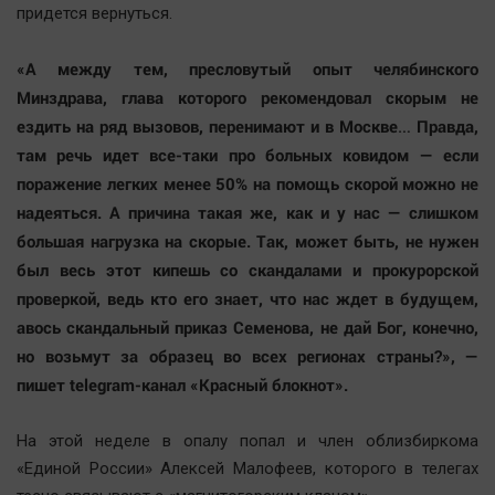
Наука
придется вернуться.
Обсуждаем
«А между тем, пресловутый опыт челябинского
Отдых
Минздрава, глава которого рекомендовал скорым не
Персона
ездить на ряд вызовов, перенимают и в Москве… Правда,
Последняя инстанция
там речь идет все-таки про больных ковидом — если
Светская жизнь
поражение легких менее 50% на помощь скорой можно не
Тенденции
надеяться. А причина такая же, как и у нас — слишком
Точка на карте
большая нагрузка на скорые. Так, может быть, не нужен
был весь этот кипешь со скандалами и прокурорской
проверкой, ведь кто его знает, что нас ждет в будущем,
авось скандальный приказ Семенова, не дай Бог, конечно,
но возьмут за образец во всех регионах страны?», —
пишет telegram-канал «Красный блокнот».
На этой неделе в опалу попал и член облизбиркома
«Единой России» Алексей Малофеев, которого в телегах