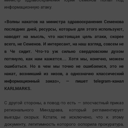
министр здравоохранения Юрий Семенов попал под
Актуальная тема
информационную атаку.
Афиша
«Волны накатов на министра здравоохранения Семенова
Блогеркуль
последних дней, ресурсы, которые для этого используют,
наводят на мысль, что настоящая цель атаки, скорее
Быстрый медиазавод
всего, не Семенов. И интересант, на наш взгляд, совсем не
Вирус чтения
в Че сидит. Что-то уж сильно свердловским духом
Вкусное
потянуло, как нам кажется…. Хотя мы, конечно, можем
Гороскоп
ошибаться. Но в чем мы точно не ошибаемся, это не
Дети
накат, возникший из низов, а однозначно классический
ЖКХ
информационный заказ», — пишет telegram-канал
Интервью
KARLMARKS.
Качество жизни
С другой стороны, а повод-то есть — злосчастный приказ
регионального Минздрава, который регламентирует
Конкурс
выезды скорых. Кстати, не исключено, что к этому
Народная журналистика
документу, легитимность которого оспорила прокуратура,