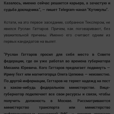
Казалось, именно сейчас решается карьера, а зачастую и
Автомобили
судьба докладчика.", — пишет Telegram-канал "Кутикулы".
XX век: криминальные уроки
Банки
Кстати, на это первое заседание, собранное Текслером, не
Медиаграмотность
явился Руслан Гаттаров. Причем, как поговаривают, без
Медицина
уважительной причины. Именно его считают одним из
первых кандидатов на вылет.
Новости компаний
"Руслан Гаттаров просил для себя место в Совете
Прогулки по городу Ч
федерации, где он уже работал во времена губернатора
Спецпроект
Михаила Юревича. Кого Гаттаров предлагает подвинуть —
Статистика
Ирину Гехт или магнитогорца Олега Цепкина — неизвестно.
Челябинск космический
По другой информации, Гаттаров не теряет надежд на пост
Другие рубрики
в каком-нибудь федеральном министерстве. Вице-
губернатор подключает все свои ресурсы и связи, чтобы
Bookworms
получить должность в Москве. Рассматриваются
English version
министерство транспорта или министерство
Online-консультация
информационных технологий РФ", — говорит источник