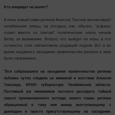
Наша победа
Кто кандидат на вылет?
Общество
А пока новый глава региона Алексей Текслер инспектирует
Политика
челябинские улицы, на которых, как обычно, “асфальт
Экономика
сошел вместе со снегом”, политические элиты начали
Происшествия
битву за выживание. Вопрос, кто выйдет из игры, а кто
Здоровье
останется, стал лейтмотивом уходящей недели. Вот и во
Культура
время недавнего заседания правительства региона в зале
было напряженно.
Курилка
Мнения
"Вся собравшаяся на заседание правительства региона
публика чутко следила за мимикой и жестами Алексея
Спорт
Текслера, ВРИО губернатора Челябинской области.
Технологии
Пытливый ум чиновников пытался разгадать тайный
Отраслевые темы
смысл проникновенного взгляда нового главы региона
Hедвижимость
обращенный к тому или иному выступающему с
докладом и просто присутствующему на заседании.
Образование