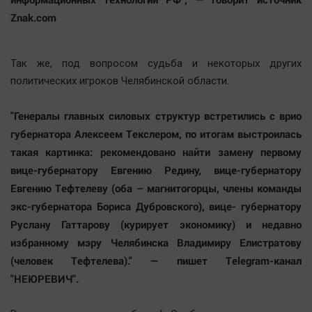
Актуальная тема
Znak.com
Афиша
Так же, под вопросом судьба и некоторых других
Блогеркуль
политических игроков Челябинской области.
Быстрый медиазавод
Вирус чтения
"Генералы главных силовых структур встретились с врио
Вкусное
губернатора Алексеем Текслером, по итогам выстроилась
Гороскоп
такая картинка: рекомендовано найти замену первому
вице-губернатору Евгению Редину, вице-губернатору
Дети
Евгению Тефтелеву (оба – магнитогорцы, члены команды
ЖКХ
экс-губернатора Бориса Дубровского), вице- губернатору
Интервью
Руслану Гаттарову (курирует экономику) и недавно
Качество жизни
избранному мэру Челябинска Владимиру Елистратову
(человек Тефтелева)." — пишет Telegram-канал
Конкурс
"НЕЮРЕВИЧ".
Народная журналистика