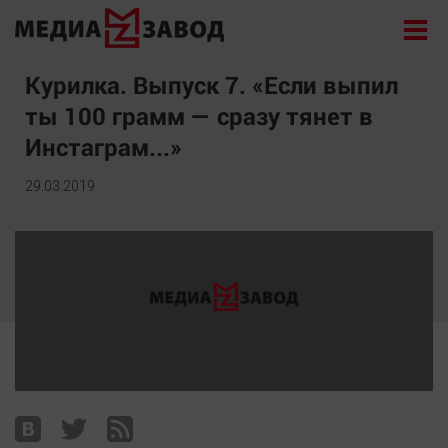
Новости
Курилка. Выпуск 7. «Если выпил
ты 100 грамм — сразу тянет в
Экономика
Инстаграм...»
Происшествия
Общество
29.03.2019
Политика
Культура
Здоровье
Спорт
Курилка
Поиск
Архив