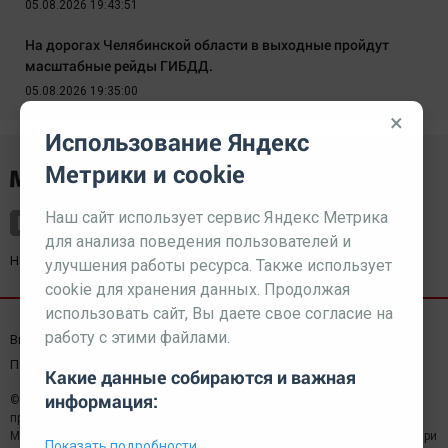
05.08.2026 19:43:51
На дорогах Челябинской области в выходные пройдут
масштабные рейды ГИБДД.
05.08.2026 19:35:00
×
Использование Яндекс
Метрики и cookie
Наш сайт использует сервис Яндекс Метрика
для анализа поведения пользователей и
Наш партнер
kurorty-sochi.ru
улучшения работы ресурса. Также использует
cookie для хранения данных. Продолжая
использовать сайт, Вы даете свое согласие на
работу с этими файлами.
Выходные данные СМИ
Реклама
Вакансии
Пользовательское соглашение
Какие данные собираются и важная
информация:
© 2026 МЕДИАЗАВОД — Сайт может содержать контент,
предназначенный для лиц 18+
Мнение редакции может не совпадать с мнением отдельных авторов.При
Показать подробности