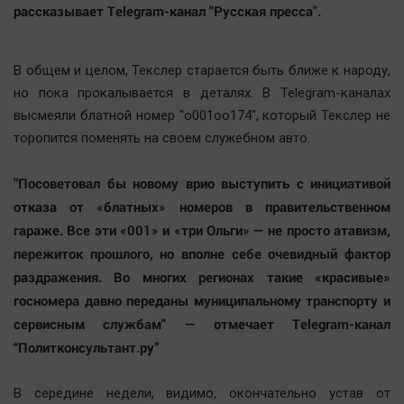
рассказывает Telegram-канал "Русская пресса".
В общем и целом, Текслер старается быть ближе к народу,
но пока прокалывается в деталях. В Telegram-каналах
высмеяли блатной номер "о001оо174", который Текслер не
торопится поменять на своем служебном авто.
"Посоветовал бы новому врио выступить с инициативой
отказа от «блатных» номеров в правительственном
гараже. Все эти «001» и «три Ольги» — не просто атавизм,
пережиток прошлого, но вполне себе очевидный фактор
раздражения. Во многих регионах такие «красивые»
госномера давно переданы муниципальному транспорту и
сервисным службам" — отмечает Telegram-канал
“Политконсультант.ру”
В середине недели, видимо, окончательно устав от