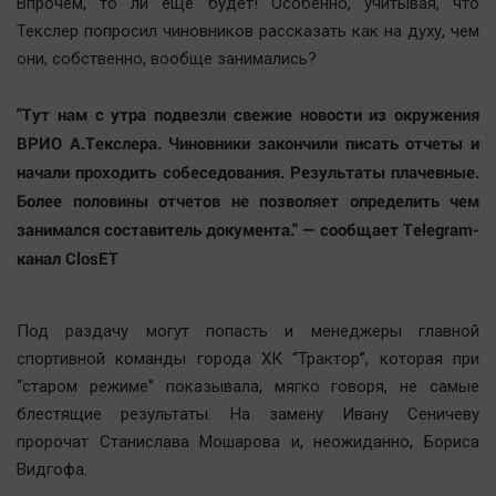
Впрочем, то ли еще будет! Особенно, учитывая, что
Наука
Текслер попросил чиновников рассказать как на духу, чем
Обсуждаем
они, собственно, вообще занимались?
Отдых
Персона
"Тут нам с утра подвезли свежие новости из окружения
Последняя инстанция
ВРИО А.Текслера. Чиновники закончили писать отчеты и
Светская жизнь
начали проходить собеседования. Результаты плачевные.
Более половины отчетов не позволяет определить чем
Тенденции
занимался составитель документа." — сообщает Telegram-
Точка на карте
канал ClosET
Под раздачу могут попасть и менеджеры главной
спортивной команды города ХК “Трактор”, которая при
“старом режиме” показывала, мягко говоря, не самые
блестящие результаты. На замену Ивану Сеничеву
пророчат Станислава Мошарова и, неожиданно, Бориса
Видгофа.