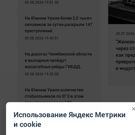
05.08.2026 19:51:42
На Южном Урале более 2,5 тысяч
силовиков за сутки раскрыли 147
преступлений.
20.07.2026
05.08.2026 19:43:51
"Железн
через ст
На дорогах Челябинской области
как пре
в выходные пройдут
преврат
масштабные рейды ГИБДД.
в индус
05.08.2026 19:35:00
На Южном Урале количество
стобалльников по ЕГЭ в этом
году перевалило за 180.
05.08.2026 19:24:30
Использование Яндекс Метрики
и cookie