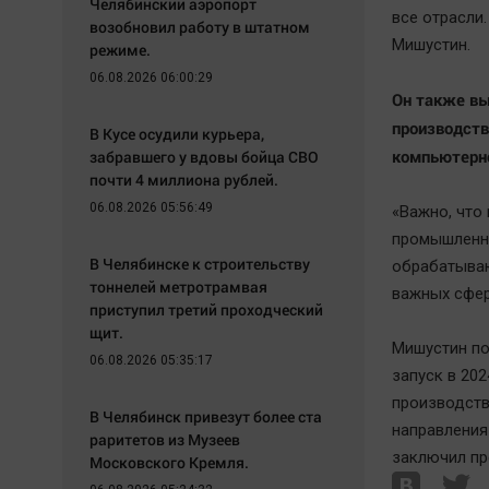
Челябинский аэропорт
все отрасли
возобновил работу в штатном
Мишустин.
режиме.
06.08.2026 06:00:29
Он также вы
производств
В Кусе осудили курьера,
компьютерно
забравшего у вдовы бойца СВО
почти 4 миллиона рублей.
06.08.2026 05:56:49
«Важно, что
промышленно
В Челябинске к строительству
обрабатываю
тоннелей метротрамвая
важных сфер
приступил третий проходческий
щит.
Мишустин по
06.08.2026 05:35:17
запуск в 202
производств
В Челябинск привезут более ста
направления
раритетов из Музеев
заключил пр
Московского Кремля.