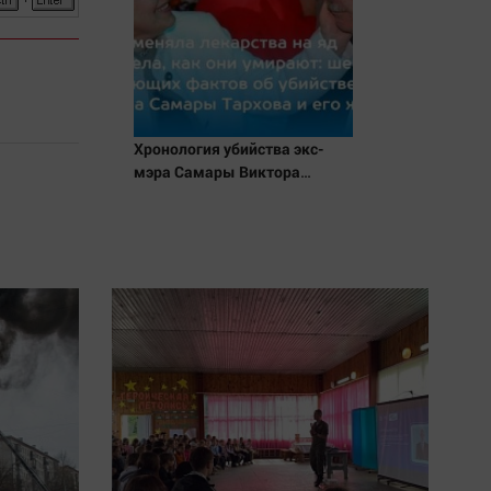
Хронология убийства экс-
мэра Самары Виктора
Тархова и его жены: шесть
шокирующих фактов, новые
подробности