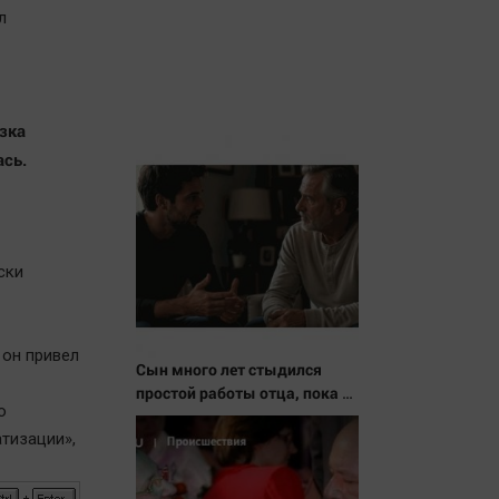
л
зка
ась.
ски
 он привел
Сын много лет стыдился
простой работы отца, пока не
о
узнал, ради чего тот
тизации»,
отказался от карьеры -
история одной семьи