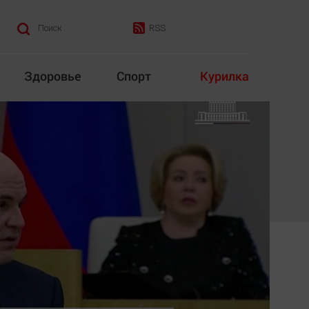
RSS
Поиск
Здоровье
Спорт
Курилка
итика
Культура
Конкурс
Народная журналистика
Наука