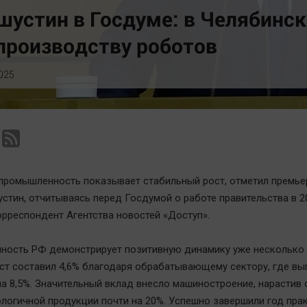
Статистика
Вирус чтения
устин в Госдуме: в Челябинск
Челябинск космический
Вкусное
производству роботов
Другие рубрики
Гороскоп
Bookworms
Дети
025
English version
ЖКХ
Online-консультация
Интервью
Актуальная тема
Качество жизни
промышленность показывает стабильный рост, отметил премье
стин, отчитываясь перед Госдумой о работе правительства в 20
рреспондент Агентства новостей «Доступ».
ость РФ демонстрирует позитивную динамику уже несколько л
ост составил 4,6% благодаря обрабатывающему сектору, где вы
на 8,5%. Значительный вклад внесло машиностроение, нарастив
логичной продукции почти на 20%. Успешно завершили год пра