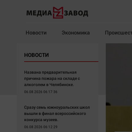
Новости
Экономика
Происшес
Новости
Экономика
НОВОСТИ
Здоровье
Спорт
Кур
Названа предварительная
причина пожара на складе с
алкоголем в Челябинске.
06.08.2026 06:17:36
Архив
Сразу семь южноуральских школ
Наша победа
Спорт
вышли в финал всероссийского
Общество
Технологии
конкурса музеев.
Политика
Отраслевые темы
06.08.2026 06:12:29