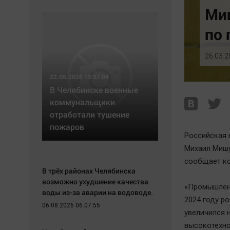
Экономика
Hедвижимость
Миш
Происшествия
Образование
по 
Здоровье
Автомобили
Культура
XX век: криминальные уроки
26.03.2
Курилка
Банки
22.06.2026 15:57:04
Мнения
Медиаграмотность
В Челябинске военные
Медицина
коммунальщики
отработали тушение
пожаров
Российская 
Михаил Мишу
сообщает ко
В трёх районах Челябинска
возможно ухудшение качества
«Промышленн
воды из-за аварии на водоводе.
2024 году р
06.08.2026 06:07:55
увеличился 
высокотехно