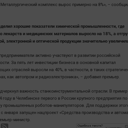
. Металлургический комплекс вырос примерно на 8%», – сообщи
делил хорошие показатели химической промышленности, где
о лекарств и медицинских материалов выросло на 18%, а отгру
й, электронной и оптической продукции значительно увеличил
 предприниматели активно участвуют в развитии российской
сти. За пять лет инвестиции бизнеса в основной капитал
щих отраслей выросли на 40%, в частности, в таких стратегиче
ах, как автопром и радиоэлектроника», – добавил премьер.
дчеркнул важность станкоинструментальной отрасли. В пример
4 году в Челябинске первого в России крупного предприятия по
у промышленных роботов-манипуляторов. Для поддержки этог
 с января запущен нацпроект «Средства производства и автома
емьер-министр.