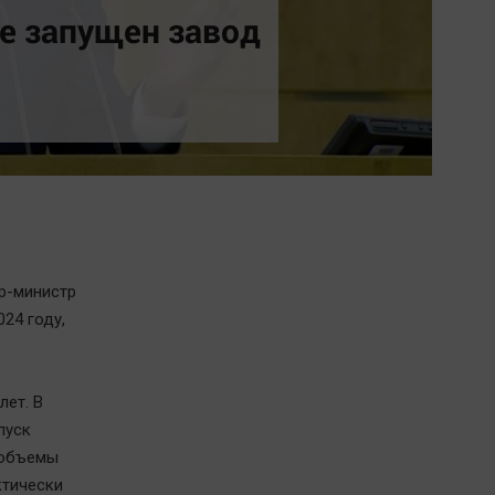
Обсуждаем
е запущен завод
Отдых
Персона
Последняя инстанция
Светская жизнь
Тенденции
Точка на карте
р-министр
24 году,
ет. В
пуск
 объемы
ктически