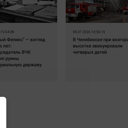
 15:04:38
05.07.2026 10:50:15
ый Феликс" — взгляд
В Челябинске при возгор
о лет:
высотке эвакуировали
дседатель ВЧК
четверых детей
ил руины
триальную державу
×