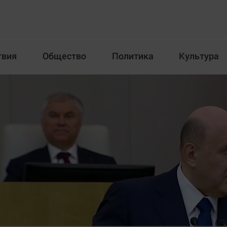
твия
Общество
Политика
Культура
Происшествия
Общество
Пол
илка
Новости компаний
Афиша
Прогулки по городу Ч
Блогеркуль
Спецпроект
Быстрый медиазавод