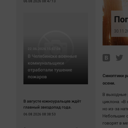
06.08.2026 08:47:13
Экономика
Hедвижимость
Происшествия
Образование
Пог
Здоровье
Автомобили
Культура
XX век: криминальные уроки
30.11.2
Курилка
Банки
Мнения
Медиаграмотность
22.06.2026 15:57:04
Медицина
В Челябинске военные
коммунальщики
отработали тушение
Синоптики р
пожаров
осени.
В выходные 
В августе южноуральцев ждёт
циклона. «В
главный звездопад года.
но из-за на
06.08.2026 08:38:53
Небольшие о
говорят в м