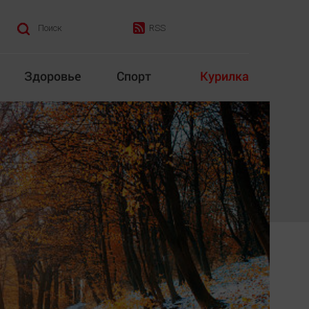
RSS
Поиск
Здоровье
Спорт
Курилка
итика
Культура
Конкурс
Народная журналистика
Наука