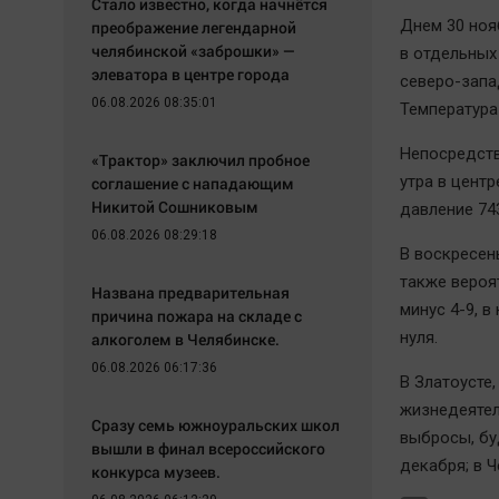
Стало известно, когда начнётся
Днем 30 ноя
преображение легендарной
челябинской «заброшки» —
в отдельных
элеватора в центре города
северо-запа
06.08.2026 08:35:01
Температура 
Непосредств
«Трактор» заключил пробное
утра в центр
соглашение с нападающим
Никитой Сошниковым
давление 74
06.08.2026 08:29:18
В воскресен
также вероя
Названа предварительная
минус 4-9, в
причина пожара на складе с
нуля.
алкоголем в Челябинске.
06.08.2026 06:17:36
В Златоусте
жизнедеятел
Сразу семь южноуральских школ
выбросы, буд
вышли в финал всероссийского
декабря; в Ч
конкурса музеев.