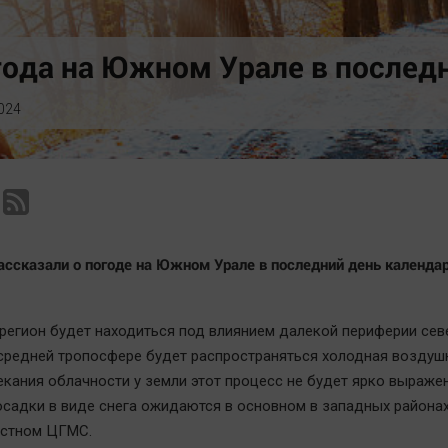
Статистика
Вирус чтения
Челябинск космический
Вкусное
ода на Южном Урале в последн
Другие рубрики
Гороскоп
Bookworms
Дети
024
English version
ЖКХ
Online-консультация
Интервью
Актуальная тема
Качество жизни
ассказали о погоде на Южном Урале в последний день календа
регион будет находиться под влиянием далекой периферии сев
 средней тропосфере будет распространяться холодная воздуш
текания облачности у земли этот процесс не будет ярко выражен
садки в виде снега ожидаются в основном в западных районах
естном ЦГМС.