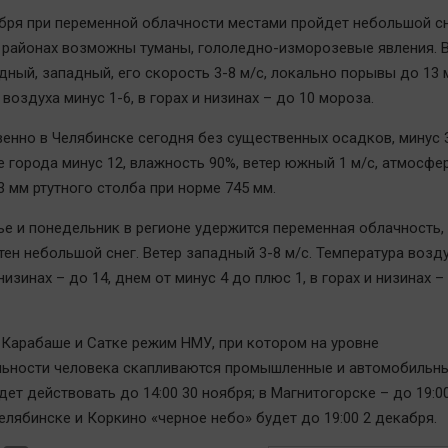
бря при переменной облачности местами пройдет небольшой сн
 районах возможны туманы, гололедно-изморозевые явления. 
дный, западный, его скорость 3-8 м/с, локально порывы до 13 м
воздуха минус 1-6, в горах и низинах – до 10 мороза.
енно в Челябинске сегодня без существенных осадков, минус 3-
е города минус 12, влажность 90%, ветер южный 1 м/с, атмосфе
3 мм ртутного столба при норме 745 мм.
ье и понедельник в регионе удержится переменная облачность,
тен небольшой снег. Ветер западный 3-8 м/с. Температура возд
 низинах – до 14, днем от минус 4 до плюс 1, в горах и низинах –
, Карабаше и Сатке режим НМУ, при котором на уровне
ьности человека скапливаются промышленные и автомобильн
ет действовать до 14:00 30 ноября; в Магнитогорске – до 19:0
елябинске и Коркино «черное небо» будет до 19:00 2 декабря.