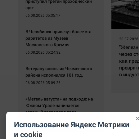
приступил третий проходческий
щит.
06.08.2026 05:35:17
В Челябинск привезут более ста
раритетов из Музеев
20.07.2026
Московского Кремля.
"Железн
06.08.2026 05:24:32
через ст
как пре
преврат
Ветерану войны из Чесменского
в индус
района исполнился 101 год.
06.08.2026 05:09:26
«Метель августа» на подходе: на
Южном Урале начинается
главный звездопад года
05.08.2026 20:10:19
Использование Яндекс Метрики
и cookie