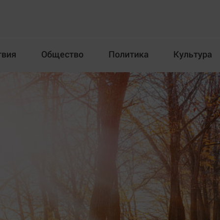
твия
Общество
Политика
Культура
Происшествия
Общество
Пол
илка
Новости компаний
Афиша
Прогулки по городу Ч
Блогеркуль
Спецпроект
Быстрый медиазавод