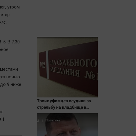
ег, утром
Ветер
/с.
5. В 7.30
рное
 местами
уха ночью
 до 9 ниже
Троих уфимцев осудили за
стрельбу на кладбище в
ые
Башкирии
0 1