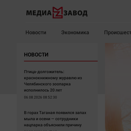
Новости
Экономика
Происшес
Новости
Экономика
НОВОСТИ
Здоровье
Спорт
Кур
Птица-долгожитель:
краснокнижному журавлю из
Челябинского зоопарка
исполнилось 20 лет
Архив
06.08.2026 08:52:30
Наша победа
Спорт
В горах Таганая появился запах
Общество
Технологии
мыла и осени — сотрудники
нацпарка объяснили причину
Политика
Отраслевые темы