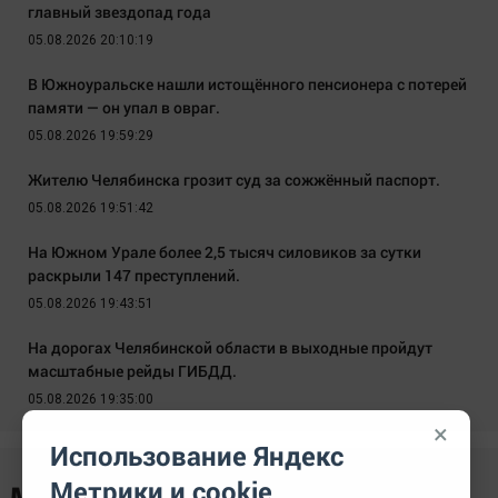
главный звездопад года
05.08.2026 20:10:19
В Южноуральске нашли истощённого пенсионера с потерей
памяти — он упал в овраг.
05.08.2026 19:59:29
Жителю Челябинска грозит суд за сожжённый паспорт.
05.08.2026 19:51:42
На Южном Урале более 2,5 тысяч силовиков за сутки
раскрыли 147 преступлений.
05.08.2026 19:43:51
На дорогах Челябинской области в выходные пройдут
масштабные рейды ГИБДД.
05.08.2026 19:35:00
×
Использование Яндекс
Метрики и cookie