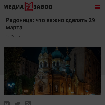
Новости
Радоница: что важно сделать 29
марта
Экономика
Происшествия
29.03.2025
Общество
Политика
Культура
Здоровье
Спорт
Курилка
Поиск
Архив