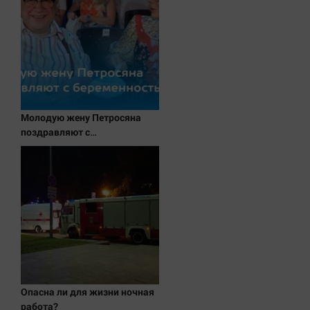
Наука
Обсуждаем
Отдых
Персона
Последняя инстанция
Светская жизнь
Молодую жену Петросяна
Тенденции
поздравляют с
беременностью
Точка на карте
Опасна ли для жизни ночная
работа?