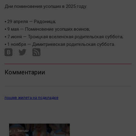
Актуальная тема
Дни поминовения усопших в 2025 году:
Афиша
⦁ 29 апреля — Радоница;
⦁ 9 мая — Поминовение усопших воинов;
Блогеркуль
⦁ 7 июня — Троицкая вселенская родительская суббота;
Быстрый медиазавод
⦁ 1 ноября — Димитриевская родительская суббота.
Вирус чтения
Вкусное
Гороскоп
Комментарии
Дети
ЖКХ
Интервью
пошив жилета на подкладке
Качество жизни
Конкурс
Народная журналистика