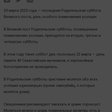
Наша победа
29 марта 2025 года — последняя Родительская суббота
Общество
Великого поста, день особого поминовения усопших.
Политика
Экономика
В Великий пост Родительские субботы, посвященные
Происшествия
поминовению усопших, приходятся на вторую, третью и
четвертую субботы.
Здоровье
Культура
В этом году таких суббот две, поскольку 22 марта — день
Курилка
памяти 40 Севастийских мучеников, и заупокойные
Мнения
богослужения не проводились.
Спорт
В Родительские субботы христиане молятся обо всех
усопших единоверцах (кроме самоубийц, о которых
Технологии
молятся дома).
Отраслевые темы
Hедвижимость
Священники рекомендуют заказать в храме сорокоуст.
Образование
Молиться можно и дома, поминальные молитвы есть в