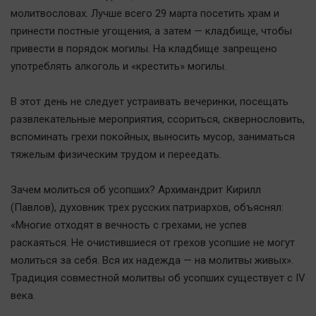
Автомобили
молитвословах. Лучше всего 29 марта посетить храм и
принести постные угощения, а затем — кладбище, чтобы
XX век: криминальные уроки
привести в порядок могилы. На кладбище запрещено
Банки
употреблять алкоголь и «крестить» могилы.
Медиаграмотность
Медицина
В этот день не следует устраивать вечеринки, посещать
развлекательные мероприятия, ссориться, сквернословить,
Новости компаний
вспоминать грехи покойных, выносить мусор, заниматься
тяжелым физическим трудом и переедать.
Прогулки по городу Ч
Спецпроект
Зачем молиться об усопших? Архимандрит Кирилл
Статистика
(Павлов), духовник трех русских патриархов, объяснял:
Челябинск космический
«Многие отходят в вечность с грехами, не успев
Другие рубрики
раскаяться. Не очистившиеся от грехов усопшие не могут
молиться за себя. Вся их надежда — на молитвы живых».
Bookworms
Традиция совместной молитвы об усопших существует с IV
English version
века.
Online-консультация