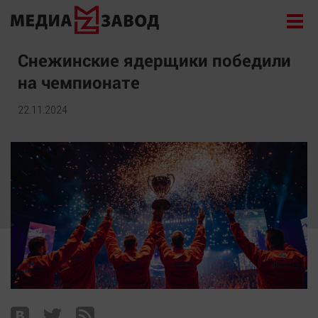
Новости
Снежинские ядерщики победили
на чемпионате
Экономика
Происшествия
22.11.2024
Общество
Политика
Культура
Здоровье
Спорт
Курилка
Поиск
Архив