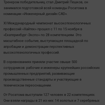
Тренером победительниц стал Дмитрий Пешков, он
Автомобили
занимался подготовкой всей команды Росатома в
XX век: криминальные уроки
номинации «Инженерный дизайн CAD».
Банки
XI Международный чемпионат высокотехнологичных
Медиаграмотность
профессий «Хайтек» прошел с 11 по 15 ноября в
Медицина
«Екатеринбург-Экспо» по 28 компетенциям. Это
масштабное событие, выступающее площадкой по
Новости компаний
апробации и демонстрации перспективных
Прогулки по городу Ч
высокотехнологичных профессий.
Спецпроект
В соревнованиях приняли участие свыше 500
Статистика
сотрудников: рабочие и инженеры крупнейших российских
Челябинск космический
промышленных предприятий, развивающие
производственные стандарты и участвующие в
Другие рубрики
техническом переоснащении.
Bookworms
English version
От Росатома выступали 127 человек в 22 компетенциях.
Они взяли награды в 21 из них: 14 золотых и 7 серебряных
Online-консультация