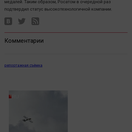
медалей. Таким образом, Росатом в очередной раз
Актуальная тема
подтвердил статус высокотехнологичной компании.
Афиша
Блогеркуль
Быстрый медиазавод
Комментарии
Вирус чтения
Вкусное
Гороскоп
репортажная съёмка
Дети
ЖКХ
Интервью
Качество жизни
Конкурс
Народная журналистика