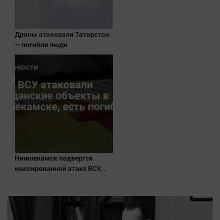
Наука
Обсуждаем
Отдых
Дроны атаковали Татарстан
— погибли люди
Персона
Последняя инстанция
Светская жизнь
Тенденции
Точка на карте
Нижнекамск подвергся
массированной атаке ВСУ,
есть погибшие