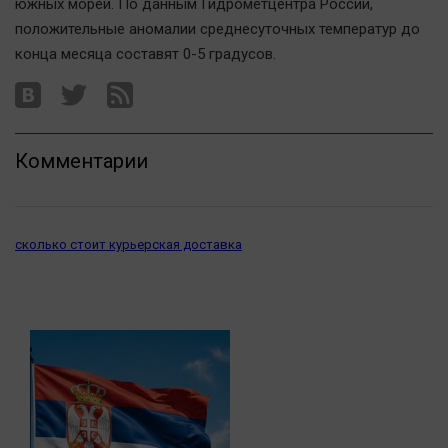
южных морей. По данным Гидрометцентра России,
Актуальная тема
положительные аномалии среднесуточных температур до
конца месяца составят 0-5 градусов.
Афиша
Блогеркуль
Быстрый медиазавод
Вирус чтения
Комментарии
Вкусное
Гороскоп
сколько стоит курьерская доставка
Дети
ЖКХ
Интервью
Качество жизни
Конкурс
Народная журналистика