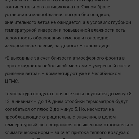
Автомобили
континентального антициклона на Южном Урале
XX век: криминальные уроки
установится малооблачная погода без осадков,
значительного ветра не ожидается, а в условиях глубокой
Банки
температурной инверсии и повышенной влажности есть
Медиаграмотность
вероятность образования туманов и гололедно-
Медицина
изморозевых явлений, на дорогах – гололедицы.
«В выходные за счет близости атмосферного фронта в
Новости компаний
горах ожидается небольшой, местами – умеренный снег и
Прогулки по городу Ч
усиление ветра», – комментируют уже в Челябинском
Спецпроект
ЦГМС.
Статистика
Температура воздуха в ночные часы опустится до минус 8-
Челябинск космический
13, в низинах – до 19, днем столбики термометров будут
Другие рубрики
колебаться от плюс 2 до минус 5. Но, несмотря на
Bookworms
преобладающие отрицательные значения, в целом
English version
температурный фон сохранится повышенным относительно
климатических норм – за счет притока теплого воздуха с
Online-консультация