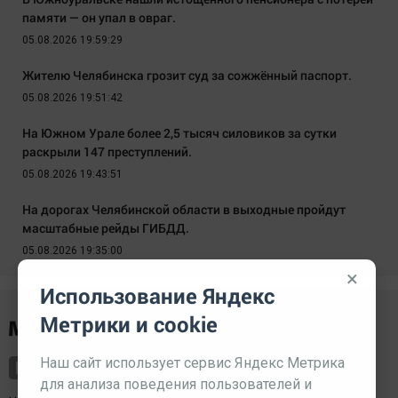
памяти — он упал в овраг.
05.08.2026 19:59:29
Жителю Челябинска грозит суд за сожжённый паспорт.
05.08.2026 19:51:42
На Южном Урале более 2,5 тысяч силовиков за сутки
раскрыли 147 преступлений.
05.08.2026 19:43:51
На дорогах Челябинской области в выходные пройдут
масштабные рейды ГИБДД.
05.08.2026 19:35:00
×
Использование Яндекс
Метрики и cookie
Наш сайт использует сервис Яндекс Метрика
для анализа поведения пользователей и