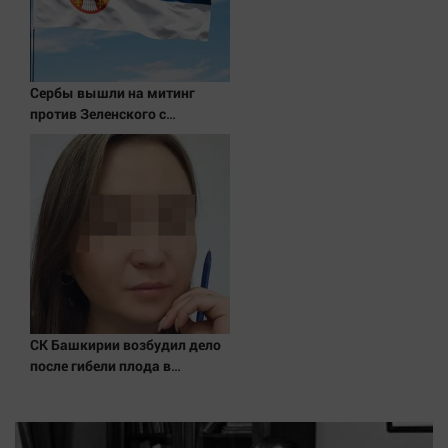
Наука
Обсуждаем
Отдых
Сербы вышли на митинг
Персона
против Зеленского с
Последняя инстанция
портретами Путина
Светская жизнь
Тенденции
Точка на карте
СК Башкирии возбудил дело
после гибели плода в
белорецкой больнице