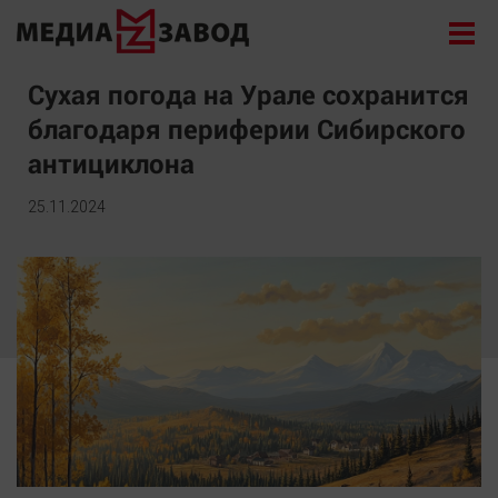
Новости
Сухая погода на Урале сохранится
благодаря периферии Сибирского
Экономика
антициклона
Происшествия
Общество
25.11.2024
Политика
Культура
Здоровье
Спорт
Курилка
Поиск
Архив