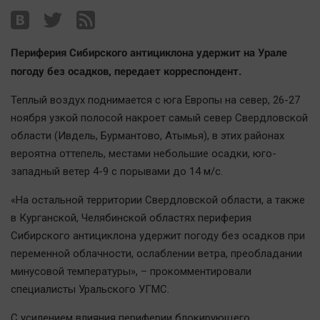
Наша победа
Общество
Периферия Сибирского антициклона удержит на Урале
Политика
погоду без осадков, передает корреспондент.
Экономика
Происшествия
Теплый воздух поднимается с юга Европы на север, 26-27
ноября узкой полосой накроет самый север Свердловской
Здоровье
области (Ивдель, Бурмантово, Атымья), в этих районах
Культура
вероятна оттепель, местами небольшие осадки, юго-
Курилка
западный ветер 4-9 с порывами до 14 м/с.
Мнения
«На остальной территории Свердловской области, а также
в Курганской, Челябинской областях периферия
Спорт
Сибирского антициклона удержит погоду без осадков при
Технологии
переменной облачности, ослаблении ветра, преобладании
Отраслевые темы
минусовой температуры», – прокомментировали
Hедвижимость
специалисты Уральского УГМС.
Образование
С усилением влияния периферии блокирующего