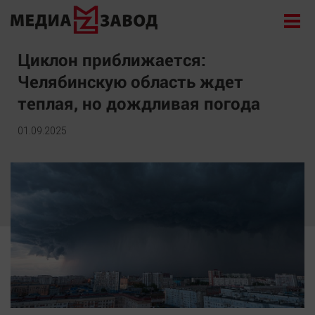
Новости
Циклон приближается:
Челябинскую область ждет
Экономика
теплая, но дождливая погода
Происшествия
Общество
01.09.2025
Политика
Культура
Здоровье
Спорт
Курилка
Поиск
Архив