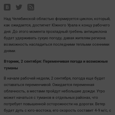
Наша победа
Общество
Над Челябинской областью формируется циклон, который,
Политика
как ожидается, достигнет Южного Урала к концу рабочего
Экономика
дня. До этого момента прохладный гребень антициклона
Происшествия
будет удерживать сухую погоду, давая жителям региона
Здоровье
возможность насладиться последними теплыми осенними
Культура
днями.
Курилка
Вторник, 2 сентября: Переменчивая погода и возможные
Мнения
туманы
В начале рабочей недели, 2 сентября, погода еще будет
Спорт
оставаться переменчивой. Ожидается переменная
Технологии
облачность, а местами пройдут небольшие дожди. Утро
Отраслевые темы
может начаться с туманов в отдельных районах, что
Hедвижимость
потребует повышенной осторожности на дорогах. Ветер
будет дуть с юго-востока, его скорость составит 4-9 м/с, с
Образование