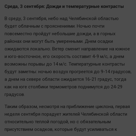
Актуальная тема
Среда, 3 сентября: Дожди и температурные контрасты
В среду, 3 сентября, небо над Челябинской областью
Афиша
будет облачным с прояснениями. Ночью почти
Блогеркуль
повсеместно пройдут небольшие дожди, а в горных
Быстрый медиазавод
районах они могут быть умеренными. Днем осадки
Вирус чтения
ожидаются локально. Ветер сменит направление на южное
и юго-восточное, его скорость составит 4-9 м/с, а днем
Вкусное
возможны порывы до 14 м/с. Температурные контрасты
Гороскоп
будут заметны: ночью воздух прогреется до 9-14 градусов,
Дети
а днем на севере области ожидается 16-21 градус, тогда
ЖКХ
как на юге столбики термометров поднимутся до 24-29
Интервью
градусов.
Качество жизни
Таким образом, несмотря на приближение циклона, первая
неделя сентября порадует жителей Челябинской области
Конкурс
относительно теплой погодой, но с обязательным
Народная журналистика
присутствием осадков, которые будут усиливаться к