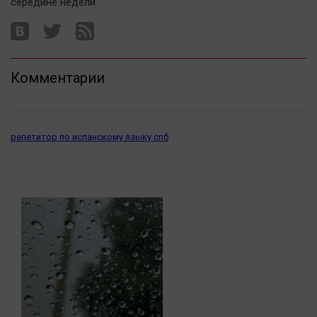
середине недели.
Наука
Обсуждаем
Отдых
Персона
Комментарии
Последняя инстанция
Светская жизнь
Тенденции
репетитор по испанскому языку спб
Точка на карте