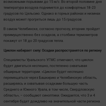
возможными порывами до 15 м/с. Во второй половине дня
Автомобили
температура воздуха поднимется до комфортных 18-23
XX век: криминальные уроки
градусов по Цельсию. Однако в горных районах и низинах
Банки
воздух может прогреться лишь до 15 градусов.
Медиаграмотность
В самом Челябинске, согласно прогнозу, вторник пройдет
Медицина
преимущественно без осадков, а столбики термометров
покажут от 18 до 20 градусов тепла.
Новости компаний
Циклон набирает силу: Осадки распространятся по региону
Прогулки по городу Ч
Спецпроект
Специалисты Уральского УГМС отмечают, что циклон
будет двигаться неспешно, постепенно охватывая
Статистика
обширные территории. «Циклон будет неспешно
Челябинск космический
перемещаться через Башкирию и Челябинскую область,
Другие рубрики
расширяясь и охватывая осадками большую часть
Bookworms
Среднего и Южного Урала, в том числе, Свердловскую
English version
область», – сообщают синоптики. Ожидается, что 3 и 4
сентября будет дождливо на значительной части региона.
Online-консультация