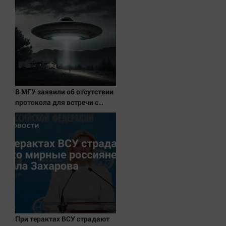
Актуальная тема
Афиша
Блогеркуль
Быстрый медиазавод
Вирус чтения
В МГУ заявили об отсутствии
Вкусное
протокола для встречи с
Гороскоп
инопланетянами
Дети
ЖКХ
Интервью
Качество жизни
Конкурс
Народная журналистика
При терактах ВСУ страдают