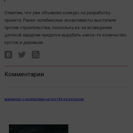
Автомобили
Отметим, что уже объявлен конкурс на разработку
XX век: криминальные уроки
проекта. Ранее челябинские экоактивисты выступали
Банки
против строительства, поскольку из-за возведения
Медиаграмотность
детской хирургии придется вырубить какое-то количество
Медицина
кустов и деревьев.
Новости компаний
Прогулки по городу Ч
Комментарии
Спецпроект
Статистика
Челябинск космический
маникюр с надписями на ногтях на русском
Другие рубрики
Bookworms
English version
Online-консультация