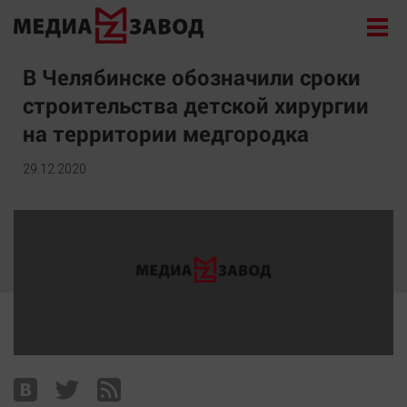
Новости
В Челябинске обозначили сроки
строительства детской хирургии
Экономика
на территории медгородка
Происшествия
Общество
29.12.2020
Политика
Культура
Здоровье
Спорт
Курилка
Поиск
Архив