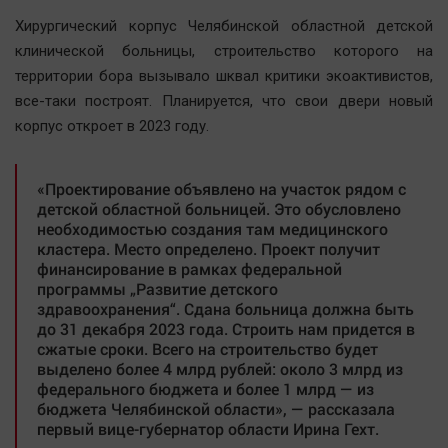
Наша победа
Хирургический корпус Челябинской областной детской
Общество
клинической больницы, строительство которого на
территории бора вызывало шквал критики экоактивистов,
Политика
все-таки построят. Планируется, что свои двери новый
Экономика
корпус откроет в 2023 году.
Происшествия
Здоровье
«Проектирование объявлено на участок рядом с
Культура
детской областной больницей. Это обусловлено
необходимостью создания там медицинского
Курилка
кластера. Место определено. Проект получит
Мнения
финансирование в рамках федеральной
программы „Развитие детского
здравоохранения“. Сдана больница должна быть
Спорт
до 31 декабря 2023 года. Строить нам придется в
Технологии
сжатые сроки. Всего на строительство будет
выделено более 4 млрд рублей: около 3 млрд из
Отраслевые темы
федерального бюджета и более 1 млрд — из
Hедвижимость
бюджета Челябинской области», — рассказала
первый вице-губернатор области Ирина Гехт.
Образование