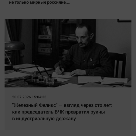
Наука
не только мирные россияне,
заявила Захарова
Обсуждаем
Отдых
Персона
Последняя инстанция
Светская жизнь
Тенденции
Точка на карте
20.07.2026 15:04:38
"Железный Феликс" — взгляд через сто лет:
как председатель ВЧК превратил руины
в индустриальную державу