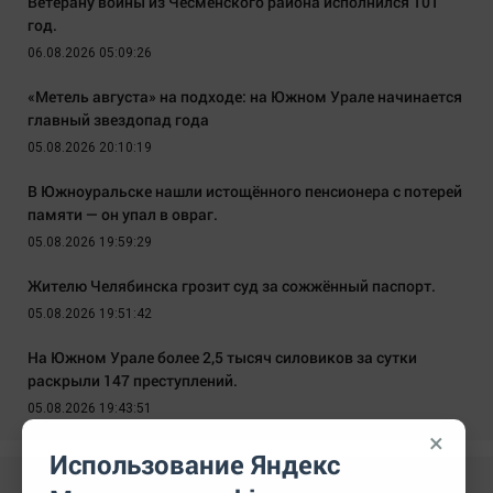
Ветерану войны из Чесменского района исполнился 101
год.
06.08.2026 05:09:26
«Метель августа» на подходе: на Южном Урале начинается
главный звездопад года
05.08.2026 20:10:19
В Южноуральске нашли истощённого пенсионера с потерей
памяти — он упал в овраг.
05.08.2026 19:59:29
Жителю Челябинска грозит суд за сожжённый паспорт.
05.08.2026 19:51:42
На Южном Урале более 2,5 тысяч силовиков за сутки
раскрыли 147 преступлений.
05.08.2026 19:43:51
×
Использование Яндекс