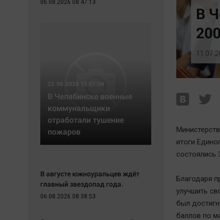
06.08.2026 08:47:13
Экономика
Hедвижимость
В Ч
Происшествия
Образование
200
Здоровье
Автомобили
Культура
XX век: криминальные уроки
11.07.2
Курилка
Банки
Мнения
Медиаграмотность
22.06.2026 15:57:04
Медицина
В Челябинске военные
коммунальщики
отработали тушение
Министерств
пожаров
итоги Едино
состоялись 
В августе южноуральцев ждёт
Благодаря п
главный звездопад года.
улучшить св
06.08.2026 08:38:53
был достигну
баллов по м