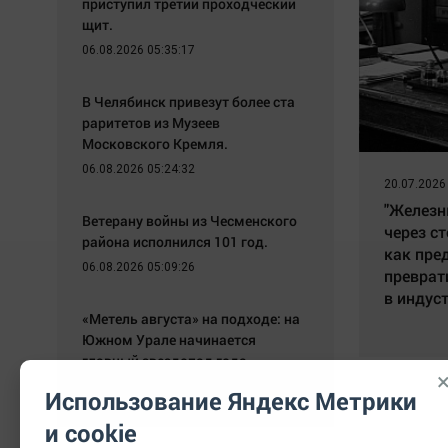
приступил третий проходческий
щит.
06.08.2026 05:35:17
В Челябинск привезут более ста
раритетов из Музеев
Московского Кремля.
06.08.2026 05:24:32
20.07.2026
"Железн
Ветерану войны из Чесменского
через ст
района исполнился 101 год.
как пре
06.08.2026 05:09:26
преврат
в индус
«Метель августа» на подходе: на
Южном Урале начинается
главный звездопад года
05.08.2026 20:10:19
Использование Яндекс Метрики
и cookie