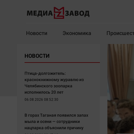
Новости
Экономика
Происшес
Новости
Экономика
НОВОСТИ
Здоровье
Спорт
Кур
Птица-долгожитель:
краснокнижному журавлю из
Челябинского зоопарка
исполнилось 20 лет
Архив
06.08.2026 08:52:30
Наша победа
Спорт
В горах Таганая появился запах
Общество
Технологии
мыла и осени — сотрудники
нацпарка объяснили причину
Политика
Отраслевые темы