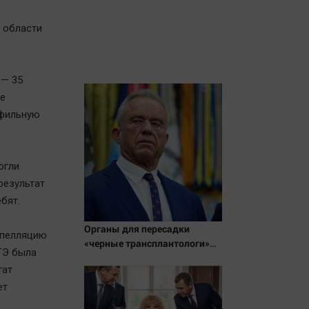
 области
 — 35
е
офильную
огли
результат
бят.
Органы для пересадки
апелляцию
«черные трансплантологи»
ГЭ была
извлекали у еще живых
тат
пациентов
ет