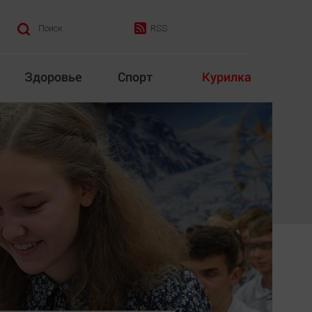
RSS
Поиск
Здоровье
Спорт
Курилка
итика
Культура
Конкурс
Народная журналистика
Наука