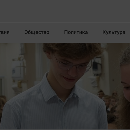
твия
Общество
Политика
Культура
Происшествия
Общество
Пол
илка
Новости компаний
Афиша
Прогулки по городу Ч
Блогеркуль
Спецпроект
Быстрый медиазавод