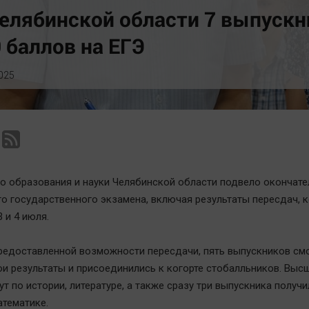
Статистика
Вирус чтения
елябинской области 7 выпускн
Челябинск космический
Вкусное
 баллов на ЕГЭ
Другие рубрики
Гороскоп
Bookworms
Дети
025
English version
ЖКХ
Online-консультация
Интервью
Актуальная тема
Качество жизни
о образования и науки Челябинской области подвело окончат
го государственного экзамена, включая результаты пересдач, 
3 и 4 июля.
редоставленной возможности пересдачи, пять выпускников см
ои результаты и присоединились к когорте стобалльников. Выс
т по истории, литературе, а также сразу три выпускника получи
атематике.