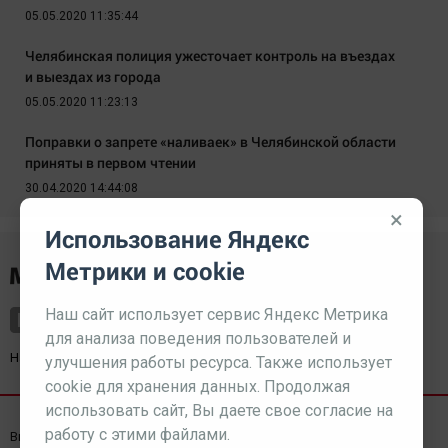
05.05.2020 11:35:44
Челябинская полиция ужесточает контроль на въездах
и выездах из города
05.05.2020 11:23:13
Поправки о запрете «наливаек» в Челябинской области
приняты в первом чтении
30.04.2020 14:44:08
×
Использование Яндекс
Метрики и cookie
Наш сайт использует сервис Яндекс Метрика
для анализа поведения пользователей и
Наш партнер
kurorty-sochi.ru
улучшения работы ресурса. Также использует
cookie для хранения данных. Продолжая
использовать сайт, Вы даете свое согласие на
работу с этими файлами.
Выходные данные СМИ
Реклама
Вакансии