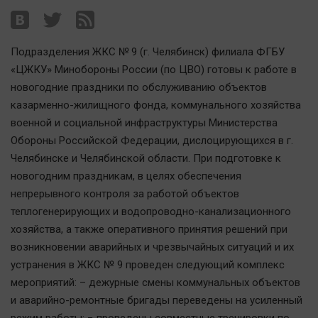
Наша победа
Общество
Подразделения ЖКС № 9 (г. Челябинск) филиала ФГБУ
Политика
«ЦЖКУ» Минобороны России (по ЦВО) готовы к работе в
Экономика
новогодние праздники по обслуживанию объектов
Происшествия
казарменно-жилищного фонда, коммунального хозяйства
Здоровье
военной и социальной инфраструктуры Министерства
Культура
Обороны Российской Федерации, дислоцирующихся в г.
Челябинске и Челябинской области. При подготовке к
Курилка
новогодним праздникам, в целях обеспечения
Мнения
непрерывного контроля за работой объектов
теплогенерирующих и водопроводно-канализационного
Спорт
хозяйства, а также оперативного принятия решений при
Технологии
возникновении аварийных и чрезвычайных ситуаций и их
Отраслевые темы
устранения в ЖКС № 9 проведен следующий комплекс
мероприятий: – дежурные смены коммунальных объектов
Hедвижимость
и аварийно-ремонтные бригады переведены на усиленный
Образование