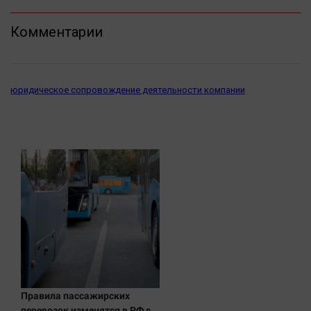
Наука
Обсуждаем
Комментарии
Отдых
Персона
Последняя инстанция
юридическое сопровождение деятельности компании
Светская жизнь
Тенденции
Точка на карте
Правила пассажирских
перевозок изменятся в РФ с 1