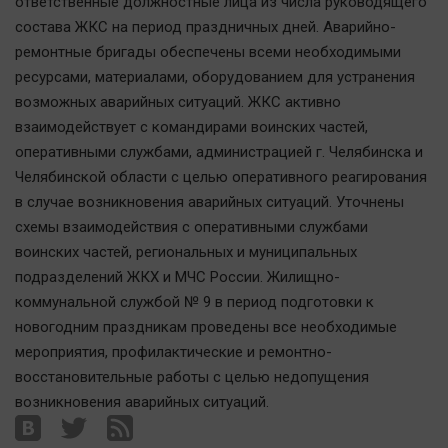
ответственные должностные лица из числа руководящего
Актуальная тема
состава ЖКС на период праздничных дней. Аварийно-
ремонтные бригады обеспечены всеми необходимыми
Афиша
ресурсами, материалами, оборудованием для устранения
Блогеркуль
возможных аварийных ситуаций. ЖКС активно
Быстрый медиазавод
взаимодействует с командирами воинских частей,
оперативными службами, администрацией г. Челябинска и
Вирус чтения
Челябинской области с целью оперативного реагирования
Вкусное
в случае возникновения аварийных ситуаций. Уточнены
Гороскоп
схемы взаимодействия с оперативными службами
Дети
воинских частей, региональных и муниципальных
ЖКХ
подразделений ЖКХ и МЧС России. Жилищно-
коммунальной службой № 9 в период подготовки к
Интервью
новогодним праздникам проведены все необходимые
Качество жизни
мероприятия, профилактические и ремонтно-
восстановительные работы с целью недопущения
Конкурс
возникновения аварийных ситуаций.
Народная журналистика