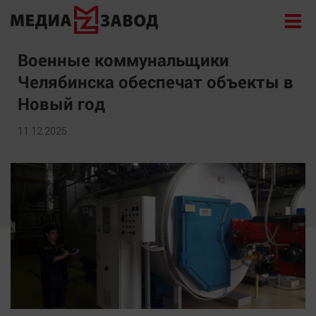
Новости
Военные коммунальщики
Челябинска обеспечат объекты в
Экономика
Новый год
Происшествия
Общество
11.12.2025
Политика
Культура
Здоровье
Спорт
Курилка
Поиск
Архив