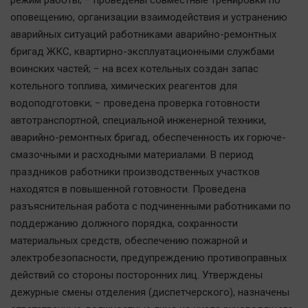
режим работы; − проведены совместные тренировки по
Автомобили
оповещению, организации взаимодействия и устранению
XX век: криминальные уроки
аварийных ситуаций работниками аварийно-ремонтных
Банки
бригад ЖКС, квартирно-эксплуатационными службами
воинских частей; − на всех котельных создан запас
Медиаграмотность
котельного топлива, химических реагентов для
Медицина
водоподготовки; − проведена проверка готовности
автотранспортной, специальной инженерной техники,
Новости компаний
аварийно-ремонтных бригад, обеспеченность их горюче-
Прогулки по городу Ч
смазочными и расходными материалами. В период
Спецпроект
праздников работники производственных участков
находятся в повышенной готовности. Проведена
Статистика
разъяснительная работа с подчиненными работниками по
Челябинск космический
поддержанию должного порядка, сохранности
Другие рубрики
материальных средств, обеспечению пожарной и
Bookworms
электробезопасности, предупреждению противоправных
English version
действий со стороны посторонних лиц. Утверждены
дежурные смены отделения (диспетчерского), назначены
Online-консультация