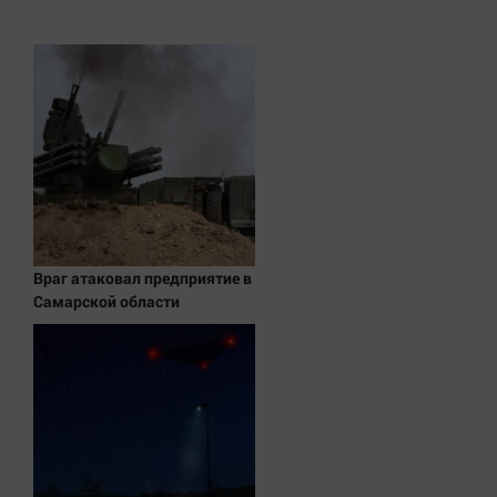
Наука
Обсуждаем
Отдых
Персона
Последняя инстанция
Светская жизнь
Тенденции
Точка на карте
Враг атаковал предприятие в
Самарской области