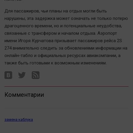
Актуальная тема
Для пассажиров, чьи планы на отдых могли быть
нарушены, эта задержка может означать не только потерю
Афиша
драгоценного времени, но и потенциальные неудобства,
Блогеркуль
связанные с трансфером и началом отдыха. Аэропорт
Быстрый медиазавод
имени Игоря Курчатова призывает пассажиров рейса 2S
Вирус чтения
274 внимательно следить за обновлениями информации на
Вкусное
онлайн-табло и официальных ресурсах авиакомпании, а
также быть готовыми к возможным изменениям.
Гороскоп
Дети
ЖКХ
Интервью
Комментарии
Качество жизни
Конкурс
замена каблука
Народная журналистика