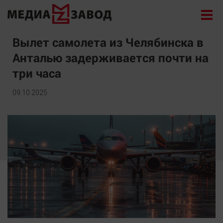
Новости
Вылет самолета из Челябинска в
Анталью задерживается почти на
Экономика
три часа
Происшествия
Общество
09.10.2025
Политика
Культура
Здоровье
Спорт
Курилка
Поиск
Архив