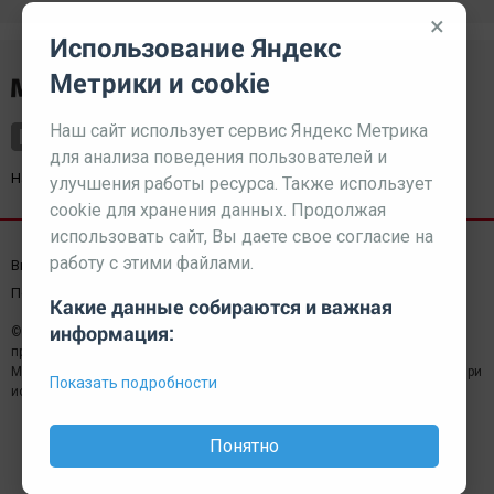
×
Использование Яндекс
Метрики и cookie
Наш сайт использует сервис Яндекс Метрика
для анализа поведения пользователей и
Наш партнер
kurorty-sochi.ru
улучшения работы ресурса. Также использует
cookie для хранения данных. Продолжая
использовать сайт, Вы даете свое согласие на
работу с этими файлами.
Выходные данные СМИ
Реклама
Вакансии
Пользовательское соглашение
Какие данные собираются и важная
информация:
© 2026 МЕДИАЗАВОД — Сайт может содержать контент,
предназначенный для лиц 18+
Мнение редакции может не совпадать с мнением отдельных авторов.При
Показать подробности
использовании материалов сайта ссылка обязательна.
Понятно