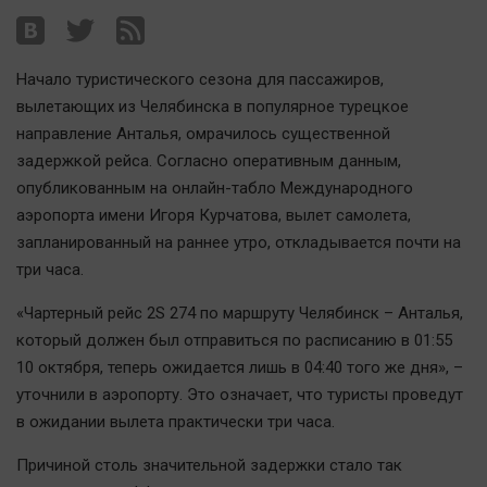
Наша победа
Общество
Начало туристического сезона для пассажиров,
Политика
вылетающих из Челябинска в популярное турецкое
Экономика
направление Анталья, омрачилось существенной
Происшествия
задержкой рейса. Согласно оперативным данным,
Здоровье
опубликованным на онлайн-табло Международного
Культура
аэропорта имени Игоря Курчатова, вылет самолета,
запланированный на раннее утро, откладывается почти на
Курилка
три часа.
Мнения
«Чартерный рейс 2S 274 по маршруту Челябинск – Анталья,
Спорт
который должен был отправиться по расписанию в 01:55
10 октября, теперь ожидается лишь в 04:40 того же дня», –
Технологии
уточнили в аэропорту. Это означает, что туристы проведут
Отраслевые темы
в ожидании вылета практически три часа.
Hедвижимость
Причиной столь значительной задержки стало так
Образование