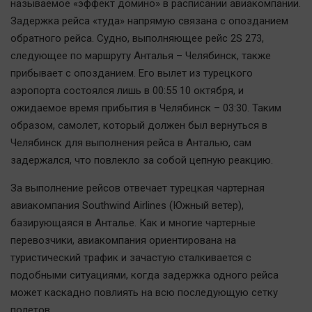
называемое «эффект домино» в расписании авиакомпании.
Автомобили
Задержка рейса «туда» напрямую связана с опозданием
XX век: криминальные уроки
обратного рейса. Судно, выполняющее рейс 2S 273,
Банки
следующее по маршруту Анталья – Челябинск, также
Медиаграмотность
прибывает с опозданием. Его вылет из турецкого
аэропорта состоялся лишь в 00:55 10 октября, и
Медицина
ожидаемое время прибытия в Челябинск – 03:30. Таким
образом, самолет, который должен был вернуться в
Новости компаний
Челябинск для выполнения рейса в Анталью, сам
Прогулки по городу Ч
задержался, что повлекло за собой цепную реакцию.
Спецпроект
За выполнение рейсов отвечает турецкая чартерная
Статистика
авиакомпания Southwind Airlines (Южный ветер),
Челябинск космический
базирующаяся в Анталье. Как и многие чартерные
Другие рубрики
перевозчики, авиакомпания ориентирована на
Bookworms
туристический трафик и зачастую сталкивается с
подобными ситуациями, когда задержка одного рейса
English version
может каскадно повлиять на всю последующую сетку
Online-консультация
полетов.