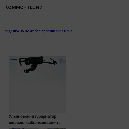
Актуальная тема
Комментарии
Афиша
Блогеркуль
сиделка на дому без проживания цена
Быстрый медиазавод
Вирус чтения
Вкусное
Гороскоп
Дети
ЖКХ
Интервью
Качество жизни
Конкурс
Ульяновский губернатор
Народная журналистика
выразил соболезнования
семьям погибших в