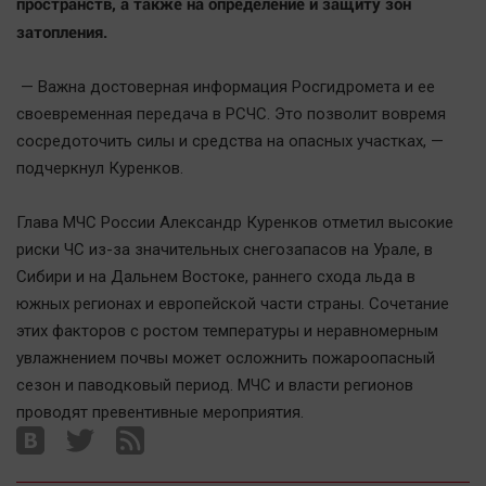
пространств, а также на определение и защиту зон
Автомобили
затопления.
XX век: криминальные уроки
Банки
— Важна достоверная информация Росгидромета и ее
Медиаграмотность
своевременная передача в РСЧС. Это позволит вовремя
сосредоточить силы и средства на опасных участках, —
Медицина
подчеркнул Куренков.
Новости компаний
Глава МЧС России Александр Куренков отметил высокие
Прогулки по городу Ч
риски ЧС из-за значительных снегозапасов на Урале, в
Спецпроект
Сибири и на Дальнем Востоке, раннего схода льда в
Статистика
южных регионах и европейской части страны. Сочетание
этих факторов с ростом температуры и неравномерным
Челябинск космический
увлажнением почвы может осложнить пожароопасный
Другие рубрики
сезон и паводковый период. МЧС и власти регионов
Bookworms
проводят превентивные мероприятия.
English version
Online-консультация