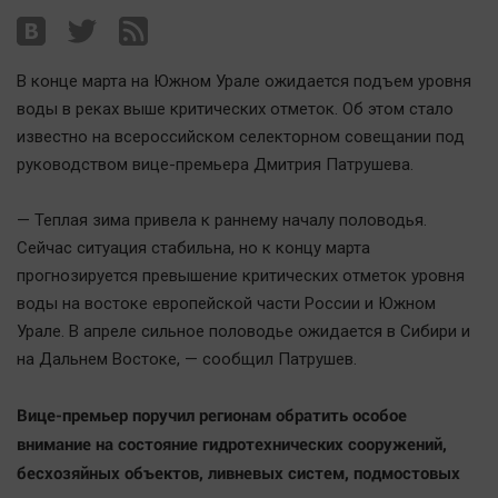
Наша победа
Общество
В конце марта на Южном Урале ожидается подъем уровня
Политика
воды в реках выше критических отметок. Об этом стало
Экономика
известно на всероссийском селекторном совещании под
Происшествия
руководством вице-премьера Дмитрия Патрушева.
Здоровье
Культура
— Теплая зима привела к раннему началу половодья.
Сейчас ситуация стабильна, но к концу марта
Курилка
прогнозируется превышение критических отметок уровня
Мнения
воды на востоке европейской части России и Южном
Урале. В апреле сильное половодье ожидается в Сибири и
Спорт
на Дальнем Востоке, — сообщил Патрушев.
Технологии
Вице-премьер поручил регионам обратить особое
Отраслевые темы
внимание на состояние гидротехнических сооружений,
Hедвижимость
бесхозяйных объектов, ливневых систем, подмостовых
Образование