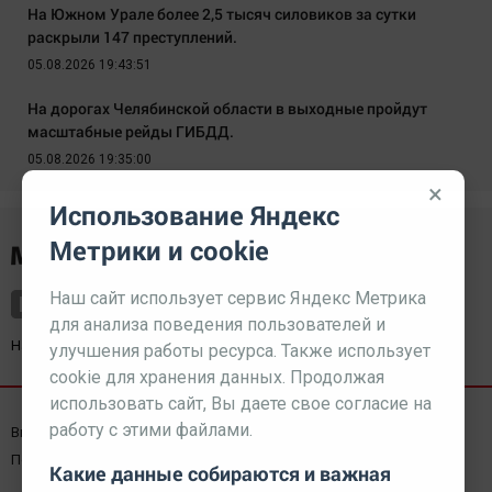
На Южном Урале более 2,5 тысяч силовиков за сутки
раскрыли 147 преступлений.
05.08.2026 19:43:51
На дорогах Челябинской области в выходные пройдут
масштабные рейды ГИБДД.
05.08.2026 19:35:00
×
Использование Яндекс
Метрики и cookie
Наш сайт использует сервис Яндекс Метрика
для анализа поведения пользователей и
Наш партнер
kurorty-sochi.ru
улучшения работы ресурса. Также использует
cookie для хранения данных. Продолжая
использовать сайт, Вы даете свое согласие на
работу с этими файлами.
Выходные данные СМИ
Реклама
Вакансии
Пользовательское соглашение
Какие данные собираются и важная