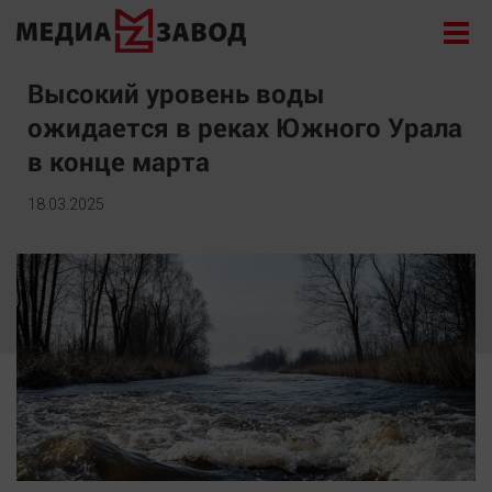
Новости
Высокий уровень воды
ожидается в реках Южного Урала
Экономика
в конце марта
Происшествия
Общество
18.03.2025
Политика
Культура
Здоровье
Спорт
Курилка
Поиск
Архив