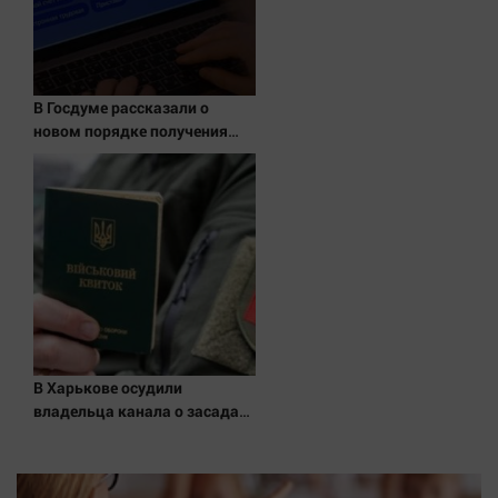
Актуальная тема
Афиша
В Госдуме рассказали о
Блогеркуль
новом порядке получения
Быстрый медиазавод
квитанций за ЖКУ
Вирус чтения
Вкусное
Гороскоп
Дети
ЖКХ
Интервью
Качество жизни
В Харькове осудили
владельца канала о засадах
ТЦК
Конкурс
Народная журналистика