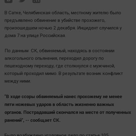
Наша победа
В Сатке, Челябинская область, местному жителю было
Общество
предъявлено обвинение в убийстве прохожего,
Политика
произошедшем ночью 2 декабря. Инцидент случился у
Экономика
дома 7 на улице Российская.
Происшествия
По данным СК, обвиняемый, находясь в состоянии
Здоровье
алкогольного опьянения, переходил дорогу по
Культура
пешеходному переходу, где столкнулся с мужчиной,
Курилка
который проходил мимо. В результате возник конфликт
Мнения
между ними.
Спорт
"В ходе ссоры обвиняемый нанес прохожему не менее
пяти ножевых ударов в область жизненно важных
Технологии
органов. Пострадавший скончался на месте от полученных
Отраслевые темы
ранений", -- сообщает СК.
Hедвижимость
Образование
Было возбуждено уголовное дело по статье 105