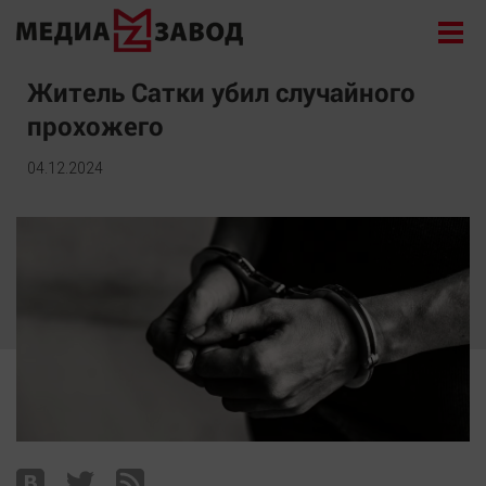
Новости
Житель Сатки убил случайного
прохожего
Экономика
Происшествия
04.12.2024
Общество
Политика
Культура
Здоровье
Спорт
Курилка
Поиск
Архив