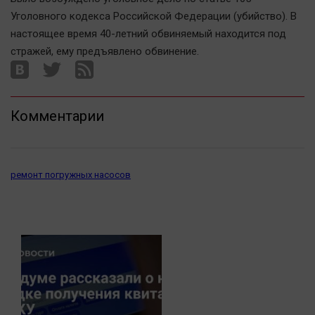
Автомобили
Уголовного кодекса Российской Федерации (убийство). В
XX век: криминальные уроки
настоящее время 40-летний обвиняемый находится под
стражей, ему предъявлено обвинение.
Банки
Медиаграмотность
Медицина
Комментарии
Новости компаний
Прогулки по городу Ч
Спецпроект
ремонт погружных насосов
Статистика
Челябинск космический
Другие рубрики
Bookworms
English version
Online-консультация