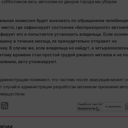
д субботников весь автохлам из дворов города мы уберем.
льная комиссия будет выезжать по обращениям челябинце
 место, где зафиксирует состояние «беспризорного» автомо
фирует его и попытается установить владельца. Если хозяин
ашину в течение месяца, ее принудительно отправят на
нку. В случае же, если владельца не найдут, а четырехколесн
 этому времени стал простой грудой ржавого металла и не п
влению, авто утилизируют.
администрации понимают, что частник после эвакуации может о
тот случай в администрации разработан механизм признания авт
имуществом.
арии