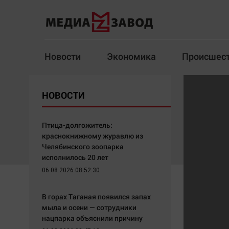
Новости
Экономика
Происшес
Новости
Экономика
НОВОСТИ
Здоровье
Спорт
Кур
Птица-долгожитель:
краснокнижному журавлю из
Челябинского зоопарка
исполнилось 20 лет
Архив
06.08.2026 08:52:30
Наша победа
Спорт
В горах Таганая появился запах
Общество
Технологии
мыла и осени — сотрудники
нацпарка объяснили причину
Политика
Отраслевые темы