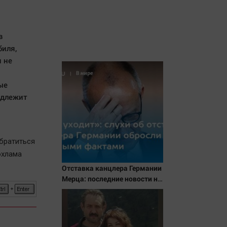
в
биля,
 не
ые
одлежит
братиться
охлама
Отставка канцлера Германии
Мерца: последние новости на
7 августа 2026 и прогнозы