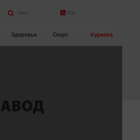
RSS
Поиск
Здоровье
Спорт
Курилка
итика
Культура
Конкурс
Народная журналистика
Наука