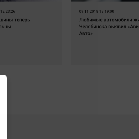
 12:23:26
09.11.2018 13:19:00
шины теперь
Любимые автомобили ж
льны
Челябинска выявил «Ави
Авто»
×