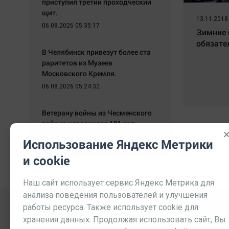
приступил третий проходческий
щит.
13.11.2018
06.08.2026 05:35:17
Зимние 
обязате
В Челябинск привезут более ста
раритетов из Музеев
Московского Кремля.
06.08.2026 05:24:32
Ветерану войны из Чесменского
района исполнился 101 год.
06.08.2026 05:09:26
Использование Яндекс Метрики
и cookie
Наш сайт использует сервис Яндекс Метрика для
анализа поведения пользователей и улучшения
работы ресурса. Также использует cookie для
хранения данных. Продолжая использовать сайт, Вы