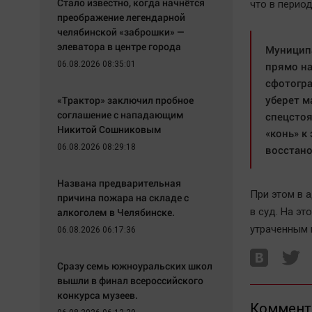
Стало известно, когда начнётся
что в перио
преображение легендарной
челябинской «заброшки» —
элеватора в центре города
Муниципа
06.08.2026 08:35:01
прямо на
сфотогра
уберет м
«Трактор» заключил пробное
соглашение с нападающим
спецстоя
Никитой Сошниковым
«конь» к
06.08.2026 08:29:18
восстано
Названа предварительная
При этом в 
причина пожара на складе с
алкоголем в Челябинске.
в суд. На э
утраченным 
06.08.2026 06:17:36
Сразу семь южноуральских школ
вышли в финал всероссийского
конкурса музеев.
Коммент