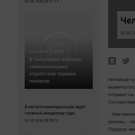
06.08.2026 08:47:13
Экономика
Hедвижимость
Происшествия
Образование
Че
Здоровье
Автомобили
Культура
XX век: криминальные уроки
26.04.2
Курилка
Банки
Мнения
Медиаграмотность
22.06.2026 15:57:04
Медицина
В Челябинске военные
коммунальщики
отработали тушение
Ничейный тр
пожаров
момента пос
отправят на 
Соответству
В августе южноуральцев ждёт
главный звездопад года.
– Нам важно
06.08.2026 08:38:53
решены, – п
Порядок эва