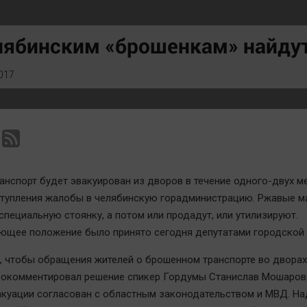
Статистика
Вирус чтения
Челябинск космический
Вкусное
лябинским «брошенкам» найду
Другие рубрики
Гороскоп
Bookworms
Дети
017
English version
ЖКХ
Online-консультация
Интервью
Актуальная тема
Качество жизни
анспорт будет эвакуирован из дворов в течение одного-двух м
тупления жалобы в челябинскую горадминистрацию. Ржавые 
специальную стоянку, а потом или продадут, или утилизируют.
ющее положение было принято сегодня депутатами городской
, чтобы обращения жителей о брошенном транспорте во двора
рокомментировал решение спикер Гордумы Станислав Мошаров.
куации согласован с областным законодательством и МВД. На