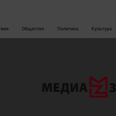
твия
Общество
Политика
Культура
Происшествия
Общество
Пол
илка
Новости компаний
Афиша
Прогулки по городу Ч
Блогеркуль
Спецпроект
Быстрый медиазавод