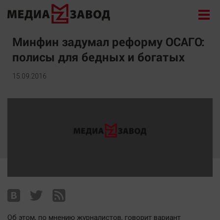
Новости
Минфин задумал реформу ОСАГО:
полисы для бедных и богатых
Экономика
Происшествия
15.09.2016
Общество
Политика
Культура
Здоровье
Спорт
Курилка
Поиск
Архив
Об этом, по мнению журналистов, говорит вариант