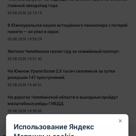
главный звездопад года
05.08.2026 20:10:19
В Южноуральске нашли истощённого пенсионера с потерей
памяти — он упал в овраг.
05.08.2026 19:59:29
Жителю Челябинска грозит суд за сожжённый паспорт.
05.08.2026 19:51:42
На Южном Урале более 2,5 тысяч силовиков за сутки
раскрыли 147 преступлений.
05.08.2026 19:43:51
На дорогах Челябинской области в выходные пройдут
масштабные рейды ГИБДД.
05.08.2026 19:35:00
×
Использование Яндекс