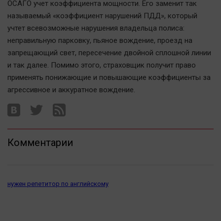
ОСАГО учет коэффициента мощности. Его заменит так
Автомобили
называемый «коэффициент нарушений ПДД», который
XX век: криминальные уроки
учтет всевозможные нарушения владельца полиса:
Банки
неправильную парковку, пьяное вождение, проезд на
Медиаграмотность
запрещающий свет, пересечение двойной сплошной линии
и так далее. Помимо этого, страховщик получит право
Медицина
применять понижающие и повышающие коэффициенты за
агрессивное и аккуратное вождение.
Новости компаний
Прогулки по городу Ч
Спецпроект
Статистика
Комментарии
Челябинск космический
Другие рубрики
Bookworms
нужен репетитор по английскому
English version
Online-консультация