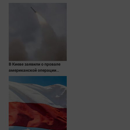
Актуальная тема
Афиша
Блогеркуль
Быстрый медиазавод
Вирус чтения
Вкусное
Гороскоп
В Киеве заявили о провале
американской операции
Дети
«Убей лучника» против
ЖКХ
России
Интервью
Качество жизни
Конкурс
Народная журналистика