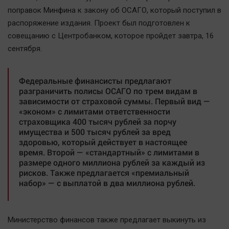
Наша победа
поправок Минфина к закону об ОСАГО, который поступил в
распоряжение издания. Проект был подготовлен к
Общество
совещанию с Центробанком, которое пройдет завтра, 16
Политика
сентября.
Экономика
Происшествия
Федеральные финансисты предлагают
Здоровье
разграничить полисы ОСАГО по трем видам в
зависимости от страховой суммы. Первый вид —
Культура
«эконом» с лимитами ответственности
Курилка
страховщика 400 тысяч рублей за порчу
имущества и 500 тысяч рублей за вред
Мнения
здоровью, который действует в настоящее
время. Второй — «стандартный» с лимитами в
Спорт
размере одного миллиона рублей за каждый из
рисков. Также предлагается «премиальный
Технологии
набор» — с выплатой в два миллиона рублей.
Отраслевые темы
Hедвижимость
Министерство финансов также предлагает выкинуть из
Образование