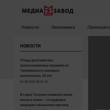
Новости
Экономика
Происшес
Новости
Экономика
НОВОСТИ
Здоровье
Спорт
Кур
Птица-долгожитель:
краснокнижному журавлю из
Челябинского зоопарка
исполнилось 20 лет
Архив
06.08.2026 08:52:30
Наша победа
Спорт
В горах Таганая появился запах
Общество
Технологии
мыла и осени — сотрудники
нацпарка объяснили причину
Политика
Отраслевые темы