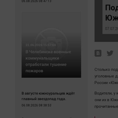
06.08.2026 08:47:13
Экономика
Hедвижимость
По
Происшествия
Образование
Юж
Здоровье
Автомобили
Культура
XX век: криминальные уроки
07.07.2
Курилка
Банки
Мнения
Медиаграмотность
22.06.2026 15:57:04
Медицина
В Челябинске военные
коммунальщики
отработали тушение
Столько под
пожаров
уголовные 
России «Южн
В августе южноуральцев ждёт
Водители, у
главный звездопад года.
они их в Юж
06.08.2026 08:38:53
прочитанные 