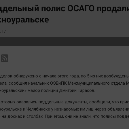
Статистика
Вирус чтения
ддельный полис ОСАГО продали
Челябинск космический
Вкусное
ноуральске
Другие рубрики
Гороскоп
Bookworms
Дети
017
English version
ЖКХ
Online-консультация
Интервью
Актуальная тема
Качество жизни
делок обнаружено с начала этого года, по 5 из них возбужден
дела, сообщил начальник ОЭБиПК Межмуниципального отдела 
оуральский» майор полиции Дмитрий Тарасов.
 которых оказались поддельные документы, сообщали, что при
ноуральске и Челябинске у незнакомых им лиц через объявлени
на досках и столбах. При этом, они не знали, что полисы подд