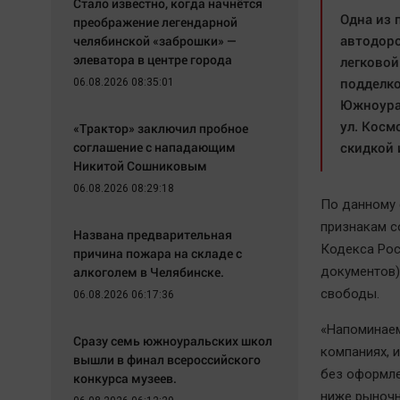
Стало известно, когда начнётся
Одна из 
преображение легендарной
автодоро
челябинской «заброшки» —
элеватора в центре города
легковой
подделко
06.08.2026 08:35:01
Южноурал
ул. Косм
«Трактор» заключил пробное
соглашение с нападающим
скидкой 
Никитой Сошниковым
06.08.2026 08:29:18
По данному 
признакам с
Названа предварительная
Кодекса Рос
причина пожара на складе с
алкоголем в Челябинске.
документов)
свободы.
06.08.2026 06:17:36
«Напоминаем
Сразу семь южноуральских школ
компаниях, 
вышли в финал всероссийского
без оформле
конкурса музеев.
ниже рыночн