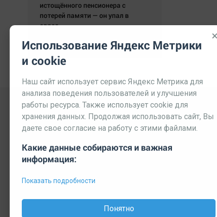
истощённого пенсионера с
потерей памяти — он упал в
овраг.
05.08.2026 19:59:29
Использование Яндекс Метрики
и cookie
Наш сайт использует сервис Яндекс Метрика для
анализа поведения пользователей и улучшения
работы ресурса. Также использует cookie для
хранения данных. Продолжая использовать сайт, Вы
даете свое согласие на работу с этими файлами.
Какие данные собираются и важная
информация:
Выходные данные СМИ
Реклама
Вакансии
П
Показать подробности
© 2026 МЕДИАЗАВОД — Сайт может содержать контент, пре
Мнение редакции может не совпадать с мнением отдельных 
Понятно