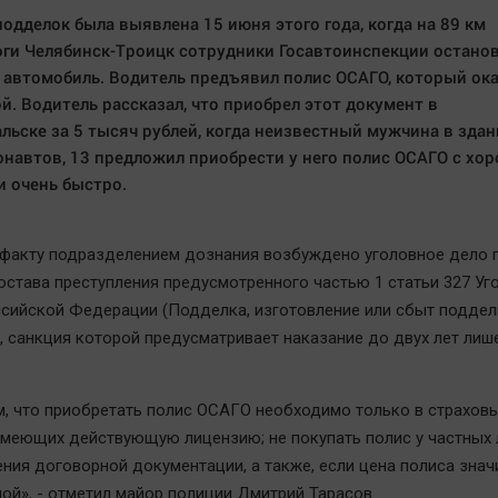
подделок была выявлена 15 июня этого года, когда на 89 км
ги Челябинск-Троицк сотрудники Госавтоинспекции остано
 автомобиль. Водитель предъявил полис ОСАГО, который ок
й. Водитель рассказал, что приобрел этот документ в
ьске за 5 тысяч рублей, когда неизвестный мужчина в здан
онавтов, 13 предложил приобрести у него полис ОСАГО с хо
и очень быстро.
факту подразделением дознания возбуждено уголовное дело 
остава преступления предусмотренного частью 1 статьи 327 Уг
сийской Федерации (Подделка, изготовление или сбыт подде
, санкция которой предусматривает наказание до двух лет лиш
, что приобретать полис ОСАГО необходимо только в страхов
имеющих действующую лицензию; не покупать полис у частных 
ния договорной документации, а также, если цена полиса знач
ой», - отметил майор полиции Дмитрий Тарасов.