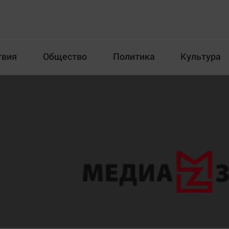
твия
Общество
Политика
Культура
Происшествия
Общество
Пол
илка
Новости компаний
Афиша
Прогулки по городу Ч
Блогеркуль
Спецпроект
Быстрый медиазавод