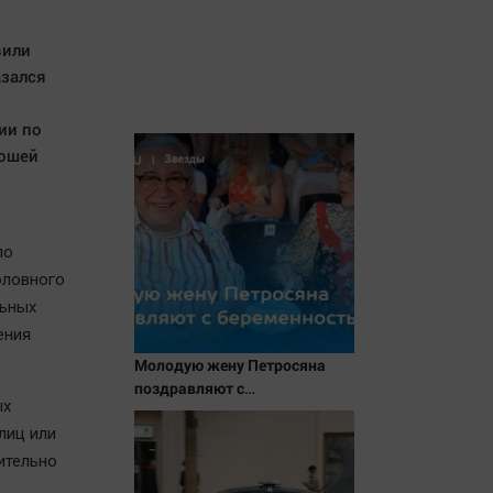
вили
азался
ии по
рошей
по
оловного
льных
ения
Молодую жену Петросяна
поздравляют с
ых
беременностью
лиц или
ительно