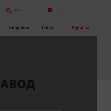
RSS
Поиск
Здоровье
Спорт
Курилка
итика
Культура
Конкурс
Народная журналистика
Наука