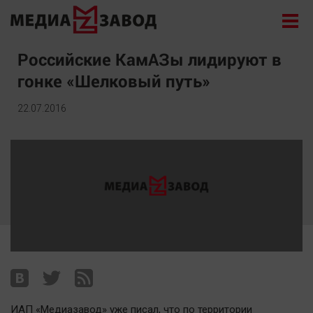
Новости
Российские КамАЗы лидируют в
гонке «Шелковый путь»
Экономика
Происшествия
22.07.2016
Общество
Политика
Культура
Здоровье
Спорт
Курилка
Поиск
Архив
ИАП «Медиазавод» уже писал, что по территории