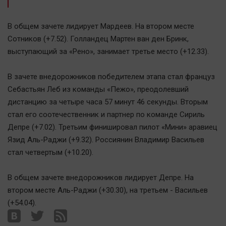
Автомобили
XX век: криминальные уроки
В общем зачете лидирует Мардеев. На втором месте
Банки
Сотников (+7.52). Голландец Мартен ван ден Бринк,
выступающий за «Рено», занимает третье место (+12.33).
Медиаграмотность
Медицина
В зачете внедорожников победителем этапа стал француз
Себастьян Леб из команды «Пежо», преодолевший
Новости компаний
дистанцию за четыре часа 57 минут 46 секунды. Вторым
Прогулки по городу Ч
стал его соотечественник и партнер по команде Сириль
Спецпроект
Депре (+7.02). Третьим финишировал пилот «Мини» аравиец
Язид Аль-Раджи (+9.32). Россиянин Владимир Васильев
Статистика
стал четвертым (+10.20).
Челябинск космический
Другие рубрики
В общем зачете внедорожников лидирует Депре. На
Bookworms
втором месте Аль-Раджи (+30.30), на третьем - Васильев
English version
(+54.04).
Online-консультация