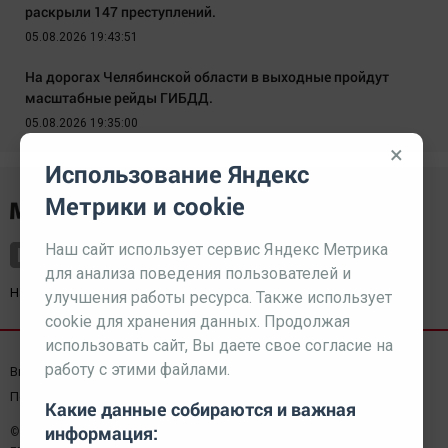
раскрыли 147 преступлений.
05.08.2026 19:43:51
На дорогах Челябинской области в выходные пройдут
масштабные рейды ГИБДД.
05.08.2026 19:35:00
×
Использование Яндекс
Метрики и cookie
Наш сайт использует сервис Яндекс Метрика
для анализа поведения пользователей и
Наш партнер
kurorty-sochi.ru
улучшения работы ресурса. Также использует
cookie для хранения данных. Продолжая
использовать сайт, Вы даете свое согласие на
работу с этими файлами.
Выходные данные СМИ
Реклама
Вакансии
Пользовательское соглашение
Какие данные собираются и важная
информация:
© 2026 МЕДИАЗАВОД — Сайт может содержать контент,