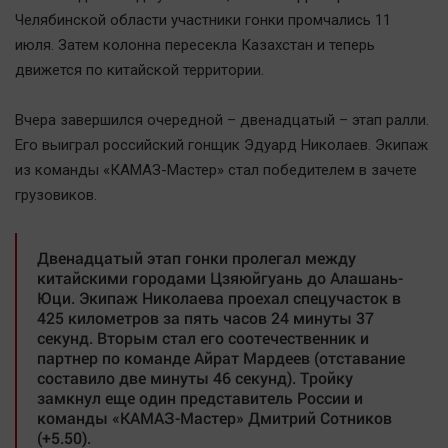
Наша победа
Челябинской области участники гонки промчались 11
июля. Затем колонна пересекла Казахстан и теперь
Общество
движется по китайской территории.
Политика
Экономика
Вчера завершился очередной – двенадцатый – этап ралли.
Происшествия
Его выиграл российский гонщик Эдуард Николаев. Экипаж
Здоровье
из команды «КАМАЗ-Мастер» стал победителем в зачете
грузовиков.
Культура
Курилка
Двенадцатый этап гонки пролегал между
Мнения
китайскими городами Цзяюйгуань до Алашань-
Юци. Экипаж Николаева проехал спецучасток в
Спорт
425 километров за пять часов 24 минуты 37
секунд. Вторым стал его соотечественник и
Технологии
партнер по команде Айрат Мардеев (отставание
Отраслевые темы
составило две минуты 46 секунд). Тройку
замкнул еще один представитель России и
Hедвижимость
команды «КАМАЗ-Мастер» Дмитрий Сотников
Образование
(+5.50).