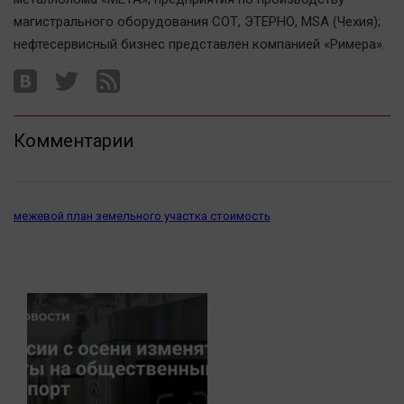
Актуальная тема
магистрального оборудования СОТ, ЭТЕРНО, MSA (Чехия);
нефтесервисный бизнес представлен компанией «Римера».
Афиша
Блогеркуль
Быстрый медиазавод
Комментарии
Вирус чтения
Вкусное
Гороскоп
межевой план земельного участка стоимость
Дети
ЖКХ
Интервью
Качество жизни
Конкурс
Народная журналистика