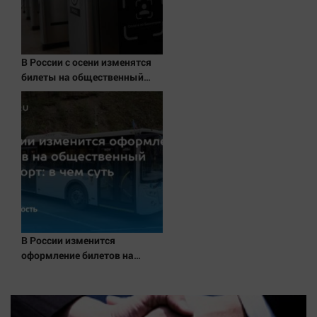
Наука
Обсуждаем
Отдых
В России с осени изменятся
Персона
билеты на общественный
Последняя инстанция
транспорт
Светская жизнь
Тенденции
Точка на карте
В России изменится
оформление билетов на
общественный транспорт: в
чем суть