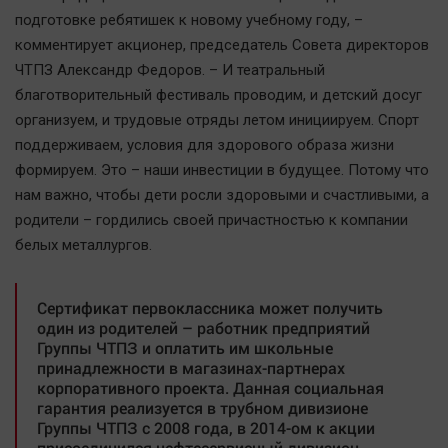
Наша победа
подготовке ребятишек к новому учебному году, –
комментирует акционер, председатель Совета директоров
Общество
ЧТПЗ Александр Федоров. – И театральный
Политика
благотворительный фестиваль проводим, и детский досуг
Экономика
организуем, и трудовые отряды летом инициируем. Спорт
Происшествия
поддерживаем, условия для здорового образа жизни
Здоровье
формируем. Это – наши инвестиции в будущее. Потому что
нам важно, чтобы дети росли здоровыми и счастливыми, а
Культура
родители – гордились своей причастностью к компании
Курилка
белых металлургов.
Мнения
Сертификат первоклассника может получить
Спорт
один из родителей – работник предприятий
Технологии
Группы ЧТПЗ и оплатить им школьные
принадлежности в магазинах-партнерах
Отраслевые темы
корпоративного проекта. Данная социальная
Hедвижимость
гарантия реализуется в трубном дивизионе
Группы ЧТПЗ с 2008 года, в 2014-ом к акции
Образование
присоединился нефтесервисный дивизион