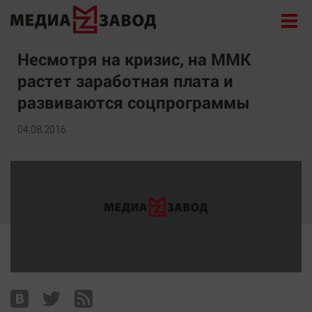
Новости
Несмотря на кризис, на ММК
растет заработная плата и
Экономика
развиваются соцпрограммы
Происшествия
Общество
04.08.2016
Политика
Культура
Здоровье
Спорт
Курилка
Поиск
Архив