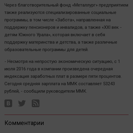
Наука
Через благотворительный фонд «Металлург» предприятием
Обсуждаем
также реализуются специализированные социальные
Отдых
программы, в том числе «Забота», направленная на
поддержку пенсионеров и инвалидов, а также «ХХI век -
Персона
детям Южного Урала», которая включает в себя
Последняя инстанция
поддержку материнства и детства, а также различные
Светская жизнь
образовательные программы для детей.
Тенденции
- Несмотря на непростую экономическую ситуацию, с 1
Точка на карте
июля 2016 года в компании произведена очередная
индексация заработных плат в размере пяти процентов.
Сегодня средняя зарплата на ММК составляет 53243
рублей, - сообщили руководители ММК.
Комментарии