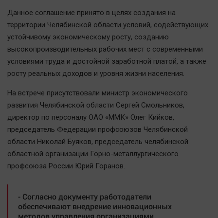
Наша победа
Данное соглашение принято в целях создания на
Общество
территории Челябинской области условий, содействующих
устойчивому экономическому росту, созданию
Политика
высокопроизводительных рабочих мест с современными
Экономика
условиями труда и достойной заработной платой, а также
Происшествия
росту реальных доходов и уровня жизни населения.
Здоровье
На встрече присутствовали министр экономического
Культура
развития Челябинской области Сергей Смольников,
Курилка
директор по персоналу ОАО «ММК» Олег Кийков,
Мнения
председатель Федерации профсоюзов Челябинской
области Николай Буяков, председатель челябинской
Спорт
областной организации Горно-металлургического
профсоюза России Юрий Горанов.
Технологии
Отраслевые темы
- Согласно документу работодатели
Hедвижимость
обеспечивают внедрение инновационных
Образование
методов управления организациями,