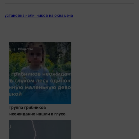
установка наличников на окна цена
Группа грибников
неожиданно нашли в глухом
лесу одинокую испуганную
маленькую девочку с
игрушкой