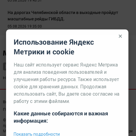
05.08.2026 19:43:51
На дорогах Челябинской области в выходные пройдут
масштабные рейды ГИБДД.
05.08.2026 19:35:00
×
Использование Яндекс
Метрики и cookie
Наш сайт использует сервис Яндекс Метрика
для анализа поведения пользователей и
Наш партнер
kurorty-sochi.ru
улучшения работы ресурса. Также использует
cookie для хранения данных. Продолжая
использовать сайт, Вы даете свое согласие на
работу с этими файлами.
Выходные данные СМИ
Реклама
Вакансии
Пользовательское соглашение
Какие данные собираются и важная
информация:
© 2026 МЕДИАЗАВОД — Сайт может содержать контент,
предназначенный для лиц 18+
Мнение редакции может не совпадать с мнением отдельных авторов.При
Показать подробности