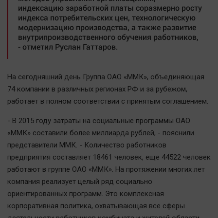
индексацию заработной платы соразмерно росту
Автомобили
индекса потребительских цен, технологическую
XX век: криминальные уроки
модернизацию производства, а также развитие
внутрипроизводственного обучения работников,
Банки
- отметил Руслан Гаттаров.
Медиаграмотность
Медицина
На сегодняшний день Группа ОАО «ММК», объединяющая
74 компании в различных регионах РФ и за рубежом,
Новости компаний
работает в полном соответствии с принятым соглашением.
Прогулки по городу Ч
- В 2015 году затраты на социальные программы ОАО
Спецпроект
«ММК» составили более миллиарда рублей, - пояснили
Статистика
представители ММК. - Количество работников
Челябинск космический
предприятия составляет 18461 человек, еще 44522 человек
Другие рубрики
работают в группе ОАО «ММК». На протяжении многих лет
Bookworms
компания реализует целый ряд социально
ориентированных программ. Это комплексная
English version
корпоративная политика, охватывающая все сферы
Online-консультация