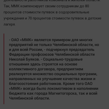
деятельности работников комбината и жителей области.
Актуальная тема
Так, ММК компенсирует своим сотрудникам до 80
процентов стоимости путевок в оздоровительные
Афиша
учреждения и 70 процентов стоимости путевок в детские
Блогеркуль
лагеря.
Быстрый медиазавод
Вирус чтения
- ОАО «ММК» является примером для многих
предприятий не только Челябинской области, но
Вкусное
и для всей России, - подчеркнул председатель
Гороскоп
Федерации профсоюзов Челябинской области
Николай Буяков. - Социально-трудовые
Дети
отношения здесь строятся на основе
ЖКХ
коллективного договора, предприятием
реализуется множество социальных программ,
Интервью
направленных на улучшение качества жизни и
Качество жизни
благосостояния работников. Кроме того ОАО
«ММК» всегда было локомотивом в наполнении
бюджета как города Магнитогорска, так и всей
Конкурс
Челябинской области.
Народная журналистика