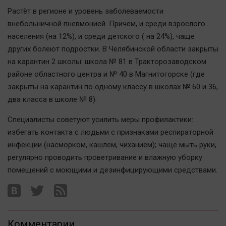
Автомобили
Растёт в регионе и уровень заболеваемости
XX век: криминальные уроки
внебольничной пневмонией. Причём, и среди взрослого
населения (на 12%), и среди детского ( на 24%), чаще
Банки
других болеют подростки. В Челябинской области закрыты
Медиаграмотность
на карантин 2 школы: школа № 81 в Тракторозаводском
Медицина
районе областного центра и № 40 в Магнитогорске (где
закрыты на карантин по одному классу в школах № 60 и 36,
Новости компаний
два класса в школе № 8).
Прогулки по городу Ч
Специалисты советуют усилить меры профилактики:
Спецпроект
избегать контакта с людьми с признаками респираторной
Статистика
инфекции (насморком, кашлем, чиханием); чаще мыть руки,
Челябинск космический
регулярно проводить проветривание и влажную уборку
помещений с моющими и дезинфицирующими средствами.
Другие рубрики
Bookworms
English version
Online-консультация
Комментарии