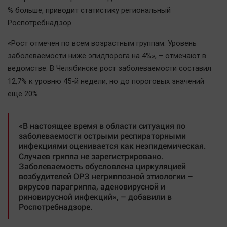
Наша победа
% больше, приводит статистику региональный
Роспотребнадзор.
Общество
Политика
«Рост отмечен по всем возрастным группам. Уровень
Экономика
заболеваемости ниже эпидпорога на 4%», – отмечают в
ведомстве. В Челябинске рост заболеваемости составил
Происшествия
12,7% к уровню 45-й недели, но до пороговых значений
Здоровье
еще 20%.
Культура
Курилка
«В настоящее время в области ситуация по
Мнения
заболеваемости острыми респираторными
инфекциями оценивается как неэпидемическая.
Случаев гриппа не зарегистрировано.
Спорт
Заболеваемость обусловлена циркуляцией
Технологии
возбудителей ОРЗ негриппозной этиологии –
вирусов парагриппа, аденовирусной и
Отраслевые темы
риновирусной инфекций», – добавили в
Hедвижимость
Роспотребнадзоре.
Образование