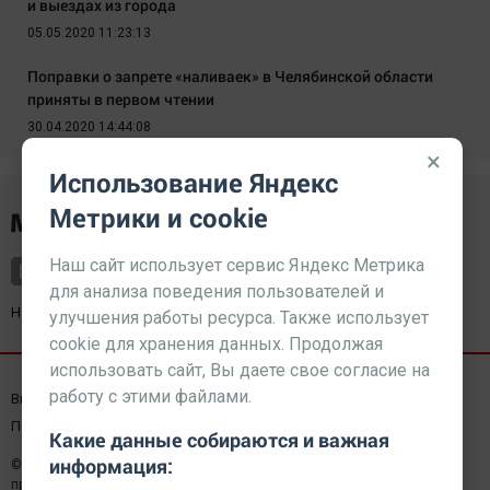
и выездах из города
05.05.2020 11:23:13
Поправки о запрете «наливаек» в Челябинской области
приняты в первом чтении
30.04.2020 14:44:08
×
Использование Яндекс
Метрики и cookie
Наш сайт использует сервис Яндекс Метрика
для анализа поведения пользователей и
Наш партнер
kurorty-sochi.ru
улучшения работы ресурса. Также использует
cookie для хранения данных. Продолжая
использовать сайт, Вы даете свое согласие на
работу с этими файлами.
Выходные данные СМИ
Реклама
Вакансии
Пользовательское соглашение
Какие данные собираются и важная
информация:
© 2026 МЕДИАЗАВОД — Сайт может содержать контент,
предназначенный для лиц 18+