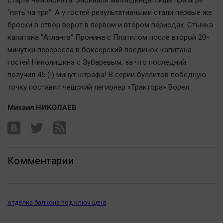
старте чемпионата. Забивали мытищинцы лишь при игре
"пять на три". А у гостей результативными стали первые же
броски в створ ворот в первом и втором периодах. Стычка
капитана "Атланта" Пронина с Платилом после второй 20-
минутки переросла в боксерский поединок капитана
гостей Николишина с Зубаревым, за что последний
получил 45 (!) минут штрафа! В серии буллитов победную
точку поставил чешский легионер «Трактора» Ворел.
Михаил НИКОЛАЕВ
Комментарии
отделка балкона под ключ цена