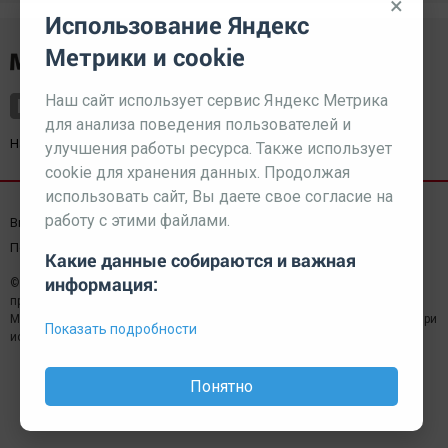
×
Использование Яндекс
Метрики и cookie
Наш сайт использует сервис Яндекс Метрика
для анализа поведения пользователей и
Наш партнер
kurorty-sochi.ru
улучшения работы ресурса. Также использует
cookie для хранения данных. Продолжая
использовать сайт, Вы даете свое согласие на
работу с этими файлами.
Выходные данные СМИ
Реклама
Вакансии
Пользовательское соглашение
Какие данные собираются и важная
информация:
© 2026 МЕДИАЗАВОД — Сайт может содержать контент,
предназначенный для лиц 18+
Мнение редакции может не совпадать с мнением отдельных авторов.При
Показать подробности
использовании материалов сайта ссылка обязательна.
Понятно