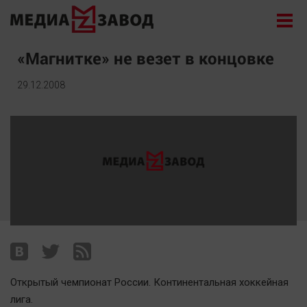
Новости
«Магнитке» не везет в концовке
Экономика
29.12.2008
Происшествия
Общество
Политика
Культура
Здоровье
Спорт
Курилка
Поиск
Открытый чемпионат России. Континентальная хоккейная
Архив
лига.