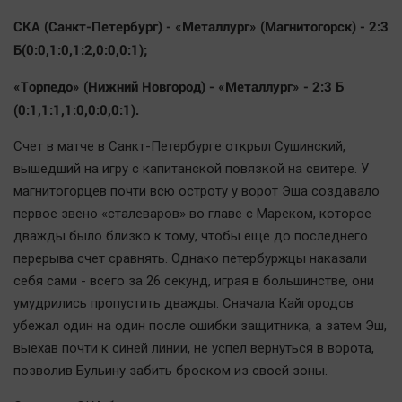
Наша победа
СКА (Санкт-Петербург) - «Металлург» (Магнитогорск) - 2:3
Общество
Б(0:0,1:0,1:2,0:0,0:1);
Политика
«Торпедо» (Нижний Новгород) - «Металлург» - 2:3 Б
Экономика
(0:1,1:1,1:0,0:0,0:1).
Происшествия
Счет в матче в Санкт-Петербурге открыл Сушинский,
Здоровье
вышедший на игру с капитанской повязкой на свитере. У
Культура
магнитогорцев почти всю остроту у ворот Эша создавало
Курилка
первое звено «сталеваров» во главе с Мареком, которое
Мнения
дважды было близко к тому, чтобы еще до последнего
перерыва счет сравнять. Однако петербуржцы наказали
Спорт
себя сами - всего за 26 секунд, играя в большинстве, они
умудрились пропустить дважды. Сначала Кайгородов
Технологии
убежал один на один после ошибки защитника, а затем Эш,
Отраслевые темы
выехав почти к синей линии, не успел вернуться в ворота,
Hедвижимость
позволив Бульину забить броском из своей зоны.
Образование