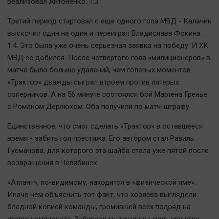
реализовал Антоненко. 1:3.
Наука
Обсуждаем
Третий период стартовал с еще одного гола МВД - Калачик
Отдых
выскочил один на один и переиграл Владислава Фокина.
1:4. Это была уже очень серьезная заявка на победу. И ХК
Персона
МВД ее добился. После четвертого гола «милиционеров» в
Последняя инстанция
матче было больше удалений, чем голевых моментов.
Светская жизнь
«Трактор» дважды сыграл втроем против пятерых
Тенденции
соперников. А на 56 минуте состоялся бой Мартена Гренье
Точка на карте
с Романом Дерлюком. Оба получили по матч-штрафу.
Единственное, что смог сделать «Трактор» в оставшееся
время - забить гол престижа. Его автором стал Равиль
Гусманова, для которого эта шайба стала уже пятой после
возвращения в Челябинск.
«Атлант», по-видимому, находится в «физической яме».
Иначе чем объяснить тот факт, что хозяева выглядели
бледной копией команды, громившей всех подряд на