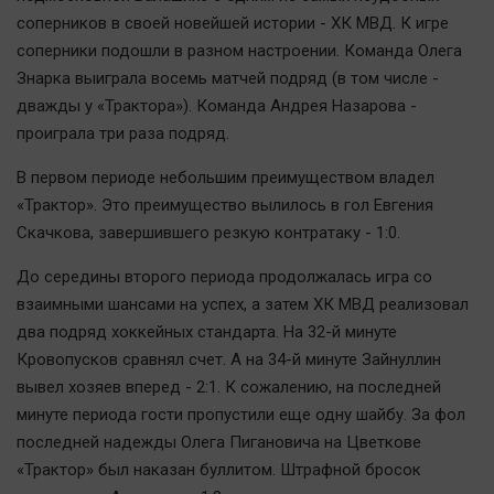
Актуальная тема
соперников в своей новейшей истории - ХК МВД. К игре
соперники подошли в разном настроении. Команда Олега
Афиша
Знарка выиграла восемь матчей подряд (в том числе -
дважды у «Трактора»). Команда Андрея Назарова -
Блогеркуль
проиграла три раза подряд.
Быстрый медиазавод
Вирус чтения
В первом периоде небольшим преимуществом владел
«Трактор». Это преимущество вылилось в гол Евгения
Вкусное
Скачкова, завершившего резкую контратаку - 1:0.
Гороскоп
Дети
До середины второго периода продолжалась игра со
взаимными шансами на успех, а затем ХК МВД реализовал
ЖКХ
два подряд хоккейных стандарта. На 32-й минуте
Интервью
Кровопусков сравнял счет. А на 34-й минуте Зайнуллин
Качество жизни
вывел хозяев вперед - 2:1. К сожалению, на последней
минуте периода гости пропустили еще одну шайбу. За фол
Конкурс
последней надежды Олега Пигановича на Цветкове
Народная журналистика
«Трактор» был наказан буллитом. Штрафной бросок