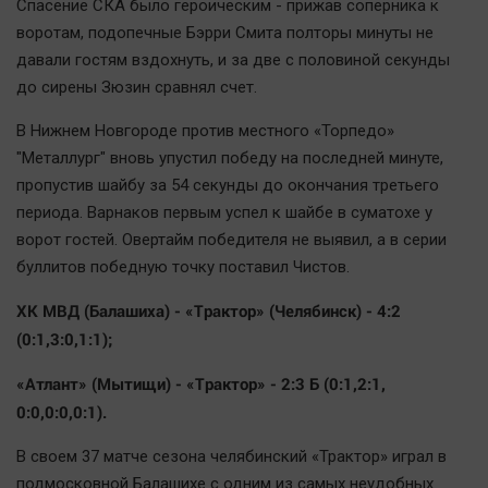
Спасение СКА было героическим - прижав соперника к
Автомобили
воротам, подопечные Бэрри Смита полторы минуты не
XX век: криминальные уроки
давали гостям вздохнуть, и за две с половиной секунды
Банки
до сирены Зюзин сравнял счет.
Медиаграмотность
В Нижнем Новгороде против местного «Торпедо»
Медицина
"Металлург" вновь упустил победу на последней минуте,
пропустив шайбу за 54 секунды до окончания третьего
Новости компаний
периода. Варнаков первым успел к шайбе в суматохе у
Прогулки по городу Ч
ворот гостей. Овертайм победителя не выявил, а в серии
буллитов победную точку поставил Чистов.
Спецпроект
Статистика
ХК МВД (Балашиха) - «Трактор» (Челябинск) - 4:2
Челябинск космический
(0:1,3:0,1:1);
Другие рубрики
«Атлант» (Мытищи) - «Трактор» - 2:3 Б (0:1,2:1,
Bookworms
0:0,0:0,0:1).
English version
В своем 37 матче сезона челябинский «Трактор» играл в
Online-консультация
подмосковной Балашихе с одним из самых неудобных