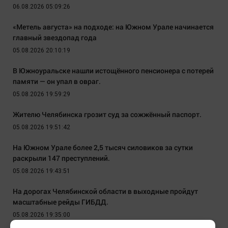
06.08.2026 05:09:26
«Метель августа» на подходе: на Южном Урале начинается
главный звездопад года
05.08.2026 20:10:19
В Южноуральске нашли истощённого пенсионера с потерей
памяти — он упал в овраг.
05.08.2026 19:59:29
Жителю Челябинска грозит суд за сожжённый паспорт.
05.08.2026 19:51:42
На Южном Урале более 2,5 тысяч силовиков за сутки
раскрыли 147 преступлений.
05.08.2026 19:43:51
На дорогах Челябинской области в выходные пройдут
масштабные рейды ГИБДД.
05.08.2026 19:35:00