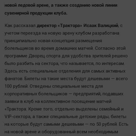
новой ледовой арене, а также созданию новой линии
Наша победа
сувенирной продукции клуба.
Общество
Политика
директор «Трактора» Исаак Валицкий
Как рассказал
, с
Экономика
учетом переезда на новую арену клубом разработана
принципиально новая концепция размещения
Происшествия
болельщиков во время домашних матчей. Согласно этой
Здоровье
программе Дворец спорта для удобства зрителей решено
Культура
было разбить на сектора, что называется, по интересам.
Курилка
Здесь есть специальные отделения для самых активных
Мнения
фанатов. Билеты на такие места будут дешевыми — всего
100 рублей. Отведены специальные места для
корпоративных болельщиков — предприятий, подавших
Спорт
заявки в клуб на коллективное посещение матчей
Технологии
«Трактора. Кроме того, отдельно выделены семейный и
Отраслевые темы
VIP-сектора, а также специальные детские ряды, билеты
Hедвижимость
на которые будут самыми дешевыми — по 50 рублей. Есть
Образование
на новой арене и оборудованный всем необходимым