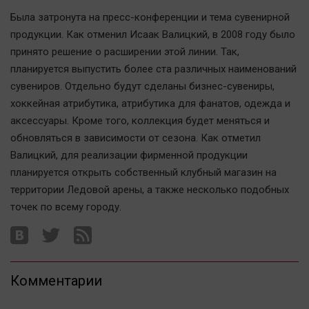
Наука
Была затронута на пресс-конференции и тема сувенирной
Обсуждаем
продукции. Как отменил Исаак Валицкий, в 2008 году было
Отдых
принято решение о расширении этой линии. Так,
Персона
планируется выпустить более ста различных наименований
Последняя инстанция
сувениров. Отдельно будут сделаны бизнес-сувениры,
хоккейная атрибутика, атрибутика для фанатов, одежда и
Светская жизнь
аксессуары. Кроме того, коллекция будет меняться и
Тенденции
обновляться в зависимости от сезона. Как отметил
Точка на карте
Валицкий, для реализации фирменной продукции
планируется открыть собственный клубный магазин на
территории Ледовой арены, а также несколько подобных
точек по всему городу.
Комментарии