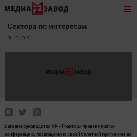
Новости
Сектора по интересам
Экономика
30.12.2008
Происшествия
Общество
Политика
Культура
Здоровье
Спорт
Курилка
Поиск
Сегодня руководство ХК «Трактор» провело пресс-
Архив
конференцию, посвященную своей билетной программе на