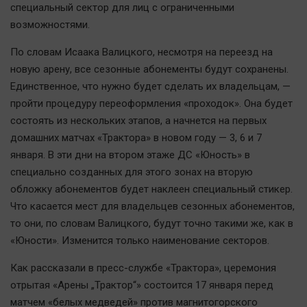
специальный сектор для лиц с ограниченными
Автомобили
возможностями.
XX век: криминальные уроки
Банки
По словам Исаака Валицкого, несмотря на переезд на
новую арену, все сезонные абонементы будут сохранены.
Медиаграмотность
Единственное, что нужно будет сделать их владельцам, —
Медицина
пройти процедуру переоформления «проходок». Она будет
состоять из нескольких этапов, а начнется на первых
Новости компаний
домашних матчах «Трактора» в новом году — 3, 6 и 7
Прогулки по городу Ч
января. В эти дни на втором этаже ДС «Юность» в
Спецпроект
специально созданных для этого зонах на вторую
обложку абонементов будет наклеен специальный стикер.
Статистика
Что касается мест для владельцев сезонных абонементов,
Челябинск космический
то они, по словам Валицкого, будут точно такими же, как в
Другие рубрики
«Юности». Изменится только наименование секторов.
Bookworms
Как рассказали в пресс-службе «Трактора», церемония
English version
отрытая «Арены „Трактор“» состоится 17 января перед
Online-консультация
матчем «белых медведей» против магнитогорского