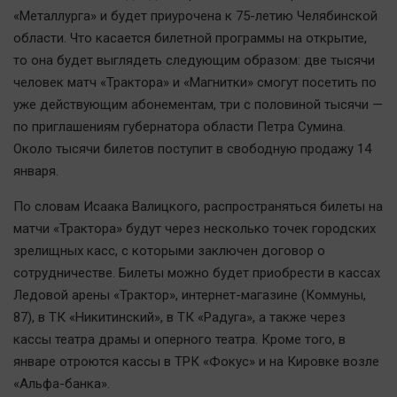
Актуальная тема
«Металлурга» и будет приурочена к 75-летию Челябинской
области. Что касается билетной программы на открытие,
Афиша
то она будет выглядеть следующим образом: две тысячи
человек матч «Трактора» и «Магнитки» смогут посетить по
Блогеркуль
уже действующим абонементам, три с половиной тысячи —
Быстрый медиазавод
по приглашениям губернатора области Петра Сумина.
Вирус чтения
Около тысячи билетов поступит в свободную продажу 14
Вкусное
января.
Гороскоп
По словам Исаака Валицкого, распространяться билеты на
Дети
матчи «Трактора» будут через несколько точек городских
ЖКХ
зрелищных касс, с которыми заключен договор о
Интервью
сотрудничестве. Билеты можно будет приобрести в кассах
Ледовой арены «Трактор», интернет-магазине (Коммуны,
Качество жизни
87), в ТК «Никитинский», в ТК «Радуга», а также через
кассы театра драмы и оперного театра. Кроме того, в
Конкурс
январе отроются кассы в ТРК «Фокус» и на Кировке возле
Народная журналистика
«Альфа-банка».