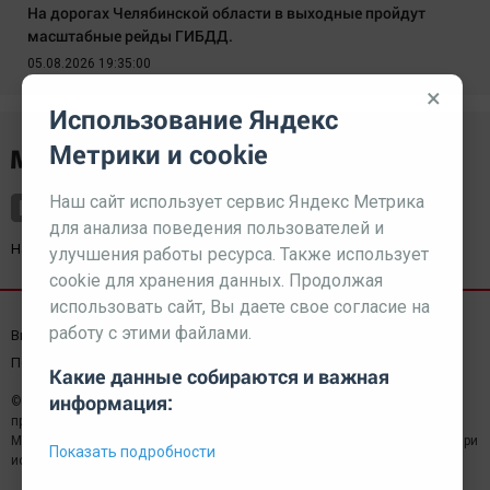
На дорогах Челябинской области в выходные пройдут
масштабные рейды ГИБДД.
05.08.2026 19:35:00
×
Использование Яндекс
Метрики и cookie
Наш сайт использует сервис Яндекс Метрика
для анализа поведения пользователей и
Наш партнер
kurorty-sochi.ru
улучшения работы ресурса. Также использует
cookie для хранения данных. Продолжая
использовать сайт, Вы даете свое согласие на
работу с этими файлами.
Выходные данные СМИ
Реклама
Вакансии
Пользовательское соглашение
Какие данные собираются и важная
информация:
© 2026 МЕДИАЗАВОД — Сайт может содержать контент,
предназначенный для лиц 18+
Мнение редакции может не совпадать с мнением отдельных авторов.При
Показать подробности
использовании материалов сайта ссылка обязательна.