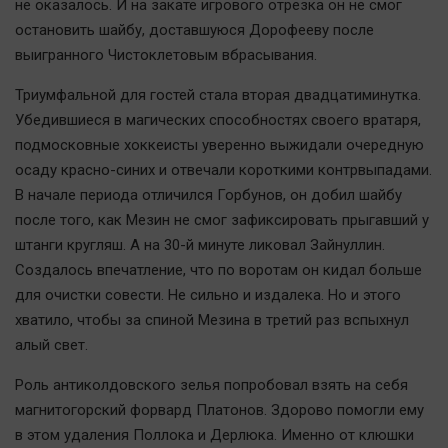
не оказалось. И на закате игрового отрезка он не смог
Автомобили
остановить шайбу, доставшуюся Дорофееву после
XX век: криминальные уроки
выигранного Чистоклетовым вбрасывания.
Банки
Триумфальной для гостей стала вторая двадцатиминутка.
Медиаграмотность
Убедившиеся в магических способностях своего вратаря,
Медицина
подмосковные хоккеисты уверенно выжидали очередную
осаду красно-синих и отвечали короткими контрвыпадами.
Новости компаний
В начале периода отличился Горбунов, он добил шайбу
Прогулки по городу Ч
после того, как Мезин не смог зафиксировать прыгавший у
штанги кругляш. А на 30-й минуте ликовал Зайнуллин.
Спецпроект
Создалось впечатление, что по воротам он кидал больше
Статистика
для очистки совести. Не сильно и издалека. Но и этого
Челябинск космический
хватило, чтобы за спиной Мезина в третий раз вспыхнул
Другие рубрики
алый свет.
Bookworms
Роль антиколдовского зелья попробовал взять на себя
English version
магнитогорский форвард Платонов. Здорово помогли ему
Online-консультация
в этом удаления Поллока и Дерлюка. Именно от клюшки