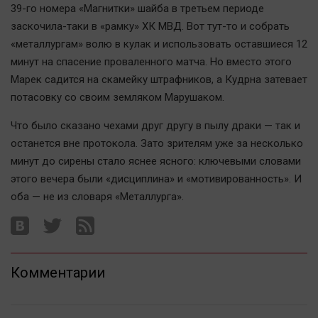
Актуальная тема
39-го номера «Магнитки» шайба в третьем периоде
заскочила-таки в «рамку» ХК МВД. Вот тут-то и собрать
«металлургам» волю в кулак и использовать оставшиеся 12
Афиша
минут на спасение проваленного матча. Но вместо этого
Блогеркуль
Марек садится на скамейку штрафников, а Кудрна затевает
Быстрый медиазавод
потасовку со своим земляком Марушаком.
Вирус чтения
Что было сказано чехами друг другу в пылу драки — так и
Вкусное
останется вне протокола. Зато зрителям уже за несколько
Гороскоп
минут до сирены стало яснее ясного: ключевыми словами
Дети
этого вечера были «дисциплина» и «мотивированность». И
ЖКХ
оба — не из словаря «Металлурга».
Интервью
Качество жизни
Комментарии
Конкурс
Народная журналистика