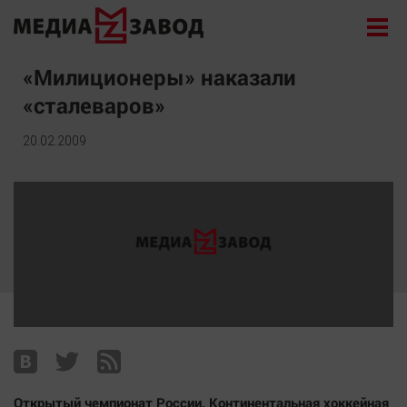
Новости
«Милиционеры» наказали
«сталеваров»
Экономика
Происшествия
20.02.2009
Общество
Политика
Культура
Здоровье
Спорт
Курилка
Поиск
Архив
Открытый чемпионат России. Континентальная хоккейная