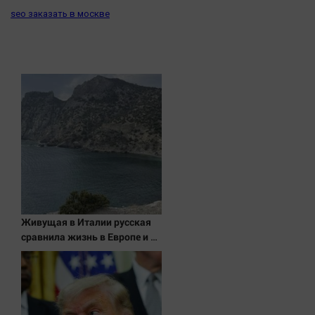
Наука
seo заказать в москве
Обсуждаем
Отдых
Персона
Последняя инстанция
Светская жизнь
Тенденции
Точка на карте
Живущая в Италии русская
сравнила жизнь в Европе и в
Крыму