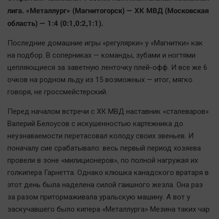
Наша победа
лига. «Металлург» (Магнитогорск) — ХК МВД (Московская
область) — 1:4 (0:1,0:2,1:1).
Общество
Политика
Последние домашние игры «регулярки» у «Магнитки» как
Экономика
на подбор. В соперниках — команды, зубами и ногтями
Происшествия
цепляющиеся за заветную ленточку плей-офф. И все же 6
очков на родном льду из 15 возможных — итог, мягко
Здоровье
говоря, не гроссмейстерский.
Культура
Курилка
Перед началом встречи с ХК МВД наставник «сталеваров»
Валерий Белоусов с искушенностью картежника до
Мнения
неузнаваемости перетасовал колоду своих звеньев. И
поначалу сие срабатывало: весь первый период хозяева
Спорт
провели в зоне «милиционеров», по полной нагружая их
Технологии
голкипера Гарнетта. Однако клюшка канадского вратаря в
Отраслевые темы
этот день была наделена силой гаишного жезла. Она раз
Hедвижимость
за разом притормаживала уральскую машину. А вот у
заскучавшего было кипера «Металлурга» Мезина таких чар
Образование