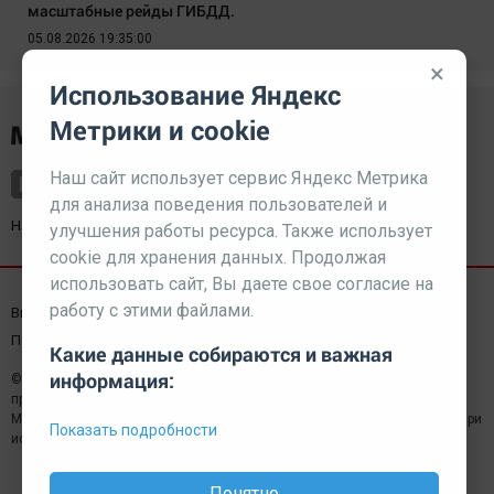
масштабные рейды ГИБДД.
05.08.2026 19:35:00
×
Использование Яндекс
Метрики и cookie
Наш сайт использует сервис Яндекс Метрика
для анализа поведения пользователей и
Наш партнер
kurorty-sochi.ru
улучшения работы ресурса. Также использует
cookie для хранения данных. Продолжая
использовать сайт, Вы даете свое согласие на
работу с этими файлами.
Выходные данные СМИ
Реклама
Вакансии
Пользовательское соглашение
Какие данные собираются и важная
информация:
© 2026 МЕДИАЗАВОД — Сайт может содержать контент,
предназначенный для лиц 18+
Мнение редакции может не совпадать с мнением отдельных авторов.При
Показать подробности
использовании материалов сайта ссылка обязательна.
Понятно