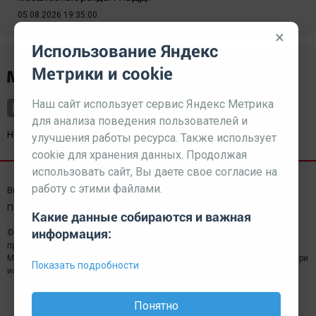
05.08.2026 19:35:00
×
Использование Яндекс
Метрики и cookie
Наш сайт использует сервис Яндекс Метрика
для анализа поведения пользователей и
Наш партнер
kurorty-sochi.ru
улучшения работы ресурса. Также использует
cookie для хранения данных. Продолжая
использовать сайт, Вы даете свое согласие на
работу с этими файлами.
Выходные данные СМИ
Реклама
Вакансии
Пользовательское соглашение
Какие данные собираются и важная
информация:
© 2026 МЕДИАЗАВОД — Сайт может содержать контент,
предназначенный для лиц 18+
Мнение редакции может не совпадать с мнением отдельных авторов.При
Показать подробности
использовании материалов сайта ссылка обязательна.
Понятно