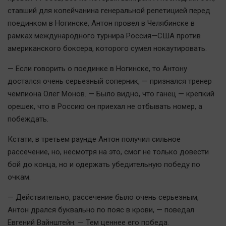
Автомобили
ставший для копейчанина генеральной репетицией перед
XX век: криминальные уроки
поединком в Ногинске, Антон провел в Челябинске в
рамках международного турнира Россия—США против
Банки
американского боксера, которого сумел нокаутировать.
Медиаграмотность
Медицина
— Если говорить о поединке в Ногинске, то Антону
достался очень серьезный соперник, — признался тренер
чемпиона Олег Монов. — Было видно, что ганец — крепкий
Новости компаний
орешек, что в Россию он приехал не отбывать номер, а
Прогулки по городу Ч
побеждать.
Спецпроект
Кстати, в третьем раунде Антон получил сильное
Статистика
рассечение, но, несмотря на это, смог не только довести
Челябинск космический
бой до конца, но и одержать убедительную победу по
Другие рубрики
очкам.
Bookworms
— Действительно, рассечение было очень серьезным,
English version
Антон дрался буквально по пояс в крови, — поведал
Online-консультация
Евгений Вайнштейн. — Тем ценнее его победа.