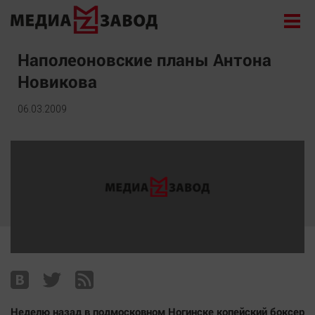
Новости
Наполеоновские планы Антона
Новикова
Экономика
Происшествия
06.03.2009
Общество
Политика
Культура
Здоровье
Спорт
Курилка
Поиск
Архив
Неделю назад в подмосковном Ногинске копейский боксер