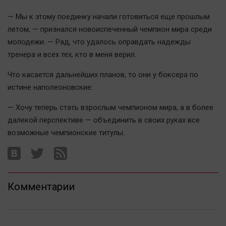
Актуальная тема
— Мы к этому поединку начали готовиться еще прошлым
летом, — признался новоиспеченный чемпион мира среди
Афиша
молодежи. — Рад, что удалось оправдать надежды
Блогеркуль
тренера и всех тех, кто в меня верил.
Быстрый медиазавод
Что касается дальнейших планов, то они у боксера по
Вирус чтения
истине наполеоновские:
Вкусное
— Хочу теперь стать взрослым чемпионом мира, а в более
Гороскоп
далекой перспективе — объединить в своих руках все
Дети
возможные чемпионские титулы.
ЖКХ
Интервью
Качество жизни
Комментарии
Конкурс
Народная журналистика