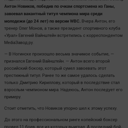
Наша победа
Антон Новиков, победив по очкам спортсмена из Ганы,
завоевал вакантный титул чемпиона мира среди
Общество
молодежи (до 24 лет) по версии WBC.
Вчера Антон, его
Политика
тренер Олег Монов, а также президент спортивного клуба
Экономика
«Урал» Евгений Вайнштейн встретились с корреспондентом
Происшествия
MediaЗавод.ру.
Здоровье
— В Ногинске произошло весьма значимое событие, —
Культура
признался Евгений Вайнштейн. — Антон всего второй
Курилка
российский боксер, который сумел завоевать этот
Мнения
престижный титул. Ранее то же самое удалось сделать
только Дмитрию Кириллову, который в последствие стал
Спорт
взрослым чемпионом мира. Надеюсь, Антон последует его
примеру.
Технологии
Отраслевые темы
Стоит отметить, что Новиков упорно шел к этому успеху.
Hедвижимость
До этого на профессиональном ринге копейский боксер
Образование
провел 11 боев, все из которых выиграл. А последний бой,