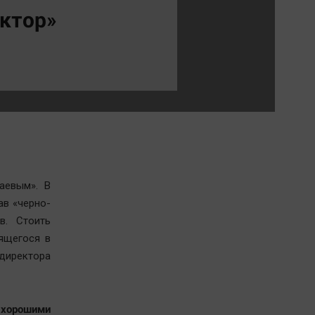
Обсуждаем
ктор»
Отдых
Персона
Последняя инстанция
Светская жизнь
Тенденции
Точка на карте
аевым». В
ав «черно-
в. Стоить
дящегося в
 директора
хорошими