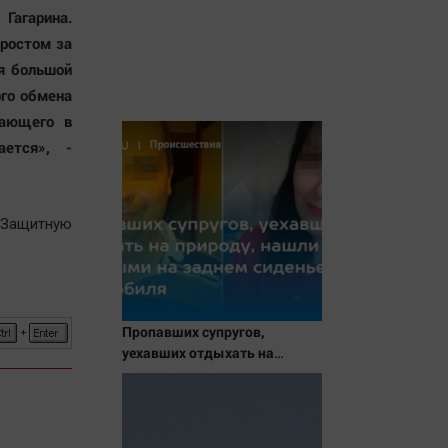
Гагарина.
 ростом за
ня большой
ого обмена
рающего в
ется», -
 Защитную
Пропавших супругов,
уехавших отдыхать на
природу, нашли мертвыми
на заднем сиденье
автомобиля