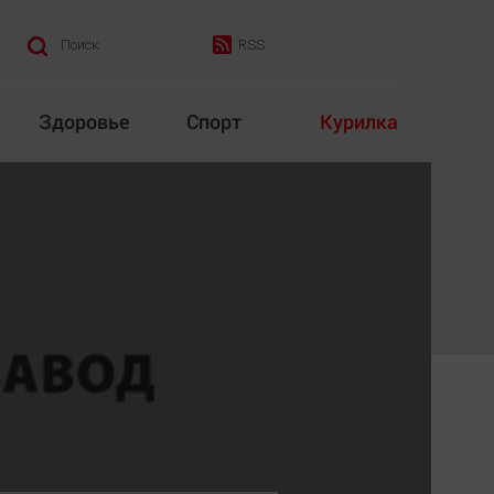
RSS
Поиск
Здоровье
Спорт
Курилка
итика
Культура
Конкурс
Народная журналистика
Наука