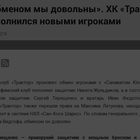
Статистика
Вирус чтения
бменом мы довольны». ХК «Тра
Челябинск космический
Вкусное
полнился новыми игроками
Другие рубрики
Гороскоп
Bookworms
Дети
019
English version
ЖКХ
Online-консультация
Интервью
Актуальная тема
Качество жизни
клуб «Трактор» произвел обмен игроками с «Салаватом Юл
 уфимский клуб пополнил защитник Никита Жульдиков, а в сост
ли защитник Сергей Терещенко и вратарь Иван Федото
 «Трактор» также перешли права на Максима Летунова, нахо
нт в системе НХЛ «Сан-Хосе Шаркс». По словам генерального
а Видгофа, обменом он доволен.
ерещенко — праворукий защитник с мощным броском и 