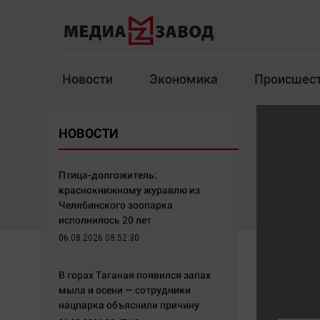
Новости
Экономика
Происшес
Новости
Экономика
НОВОСТИ
Здоровье
Спорт
Кур
Птица-долгожитель:
краснокнижному журавлю из
Челябинского зоопарка
исполнилось 20 лет
Архив
06.08.2026 08:52:30
Наша победа
Спорт
В горах Таганая появился запах
Общество
Технологии
мыла и осени — сотрудники
нацпарка объяснили причину
Политика
Отраслевые темы