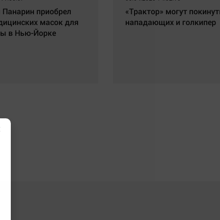
 Панарин приобрел
«Трактор» могут покинут
дицинских масок для
нападающих и голкипер
ы в Нью-Йорке
×