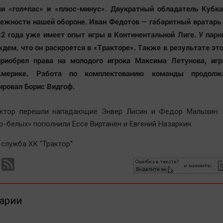
и «гол+пас» и «плюс-минус». Двукратный обладатель Кубка 
ежности нашей обороне. Иван Федотов — габаритный вратарь
22 года уже имеет опыт игры в Континентальной Лиге. У пар
ждем, что он раскроется в «Тракторе». Также в результате эт
приобрел права на молодого игрока Максима Летунова, иг
Америке. Работа по комплектованию команды продолжа
ровал Борис Видгоф.
актор перешли нападающие Энвер Лисин и Федор Малыхин.
о-белых» пополнили Ессе Виртанен и Евгений Назаркин.
-служба ХК "Трактор"
арии