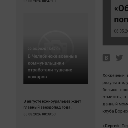
06.08.2026 08:47:13
Экономика
Hедвижимость
«О
Происшествия
Образование
по
Здоровье
Автомобили
Культура
XX век: криминальные уроки
06.05.2
Курилка
Банки
Мнения
Медиаграмотность
22.06.2026 15:57:04
Медицина
В Челябинске военные
коммунальщики
отработали тушение
Хоккейный 
пожаров
результате,
белых» вош
отметить, в
В августе южноуральцев ждёт
данный моме
главный звездопад года.
клуба Борис
06.08.2026 08:38:53
«Сергей Т