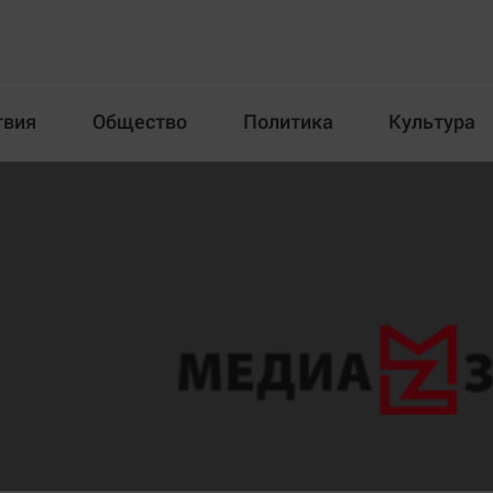
твия
Общество
Политика
Культура
Происшествия
Общество
Пол
илка
Новости компаний
Афиша
Прогулки по городу Ч
Блогеркуль
Спецпроект
Быстрый медиазавод