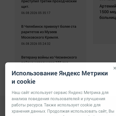
приступил третий проходческий
Артемий
щит.
1500 ме
06.08.2026 05:35:17
больниц
В Челябинск привезут более ста
раритетов из Музеев
Московского Кремля.
06.08.2026 05:24:32
Ветерану войны из Чесменского
района исполнился 101 год.
06.08.2026 05:09:26
Использование Яндекс Метрики
и cookie
Наш сайт использует сервис Яндекс Метрика для
анализа поведения пользователей и улучшения
работы ресурса. Также использует cookie для
хранения данных. Продолжая использовать сайт, Вы