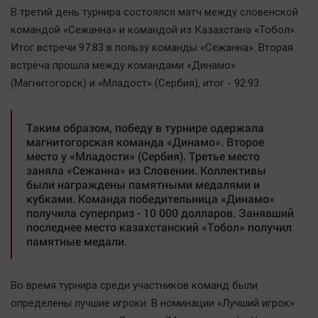
Автомобили
В третий день турнира состоялся матч между словенской
командой «Сежанна» и командой из Казахстана «Тобол».
XX век: криминальные уроки
Итог встречи 97:83 в пользу команды «Сежанна». Вторая
Банки
встреча прошла между командами «Динамо»
Медиаграмотность
(Магнитогорск) и «Младост» (Сербия), итог - 92:93.
Медицина
Таким образом, победу в турнире одержала
Новости компаний
магнитогорская команда «Динамо». Второе
место у «Младости» (Сербия). Третье место
Прогулки по городу Ч
заняла «Сежанна» из Словении. Коллективы
Спецпроект
были награждены памятными медалями и
кубками. Команда победительница «Динамо»
Статистика
получила суперприз - 10 000 долларов. Занявший
Челябинск космический
последнее место казахстанский «Тобол» получил
памятные медали.
Другие рубрики
Bookworms
English version
Во время турнира среди участников команд были
определены лучшие игроки. В номинации «Лучший игрок»
Online-консультация