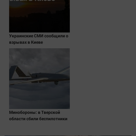
Наука
Обсуждаем
Отдых
Персона
Украинские СМИ сообщили о
Последняя инстанция
взрывах в Киеве
Светская жизнь
Тенденции
Точка на карте
Минобороны: в Тверской
области сбили беспилотники