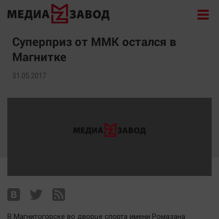
Новости
Суперприз от ММК остался в
Магнитке
Экономика
Происшествия
31.05.2017
Общество
Политика
Культура
Здоровье
Спорт
Курилка
Поиск
Архив
В Магнитогорске во дворце спорта имени Ромазана