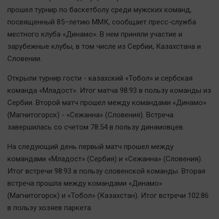
Наша победа
прошел турнир по баскетболу среди мужских команд,
посвященный 85–летию ММК, сообщает пресс-служба
Общество
местного клуба «Динамо». В нем приняли участие и
Политика
зарубежные клубы, в том числе из Сербии, Казахстана и
Экономика
Словении.
Происшествия
Открыли турнир гости - казахский «Тобол» и сербская
Здоровье
команда «Младост». Итог матча 98:93 в пользу команды из
Культура
Сербии. Второй матч прошел между командами «Динамо»
Курилка
(Магнитогорск) - «Сежанна» (Словения). Встреча
Мнения
завершилась со счетом 78:54 в пользу динамовцев.
На следующий день первый матч прошел между
Спорт
командами «Младост» (Сербия) и «Сежанна» (Словения).
Технологии
Итог встречи 98:93 в пользу словенской команды. Вторая
Отраслевые темы
встреча прошла между командами «Динамо»
(Магнитогорск) и «Тобол» (Казахстан). Итог встречи 102:86
Hедвижимость
в пользу хозяев паркета.
Образование