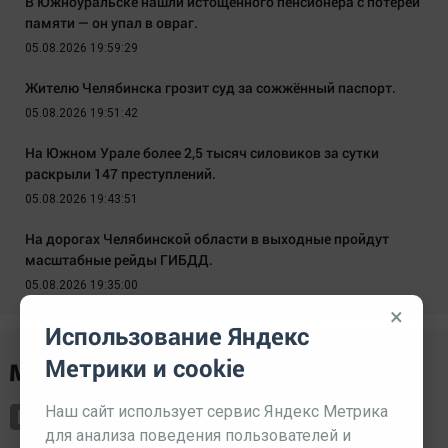
В Южноуральске нашли истощённого пенсионера с потерей
памяти — он упал в овраг.
05.08.2026 19:59:29
Жителю Челябинска грозит суд за сожжённый паспорт.
05.08.2026 19:51:42
На Южном Урале более 2,5 тысяч силовиков за сутки
раскрыли 147 преступлений.
05.08.2026 19:43:51
На дорогах Челябинской области в выходные пройдут
масштабные рейды ГИБДД.
05.08.2026 19:35:00
×
Использование Яндекс
Метрики и cookie
Наш сайт использует сервис Яндекс Метрика
для анализа поведения пользователей и