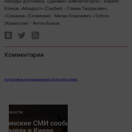
награды достались: «Динамо» (Магнитогорск) - Кирилл
Актуальная тема
Епанов, «Младост» (Сербия) - Стеван Тапушкович,
«Сежанна» (Словения) - Милан Ковачевич, «Тобол»
Афиша
(Казахстан) - Антон Быков.
Блогеркуль
Быстрый медиазавод
Вирус чтения
Комментарии
Вкусное
Гороскоп
Дети
установка кондиционера под ключ цена
ЖКХ
Интервью
Качество жизни
Конкурс
Народная журналистика