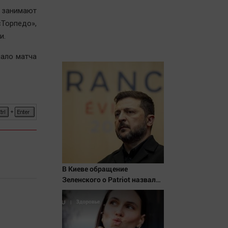
 занимают
«Торпедо»,
и.
чало матча
В Киеве обращение
Зеленского о Patriot назвали
«комедией»