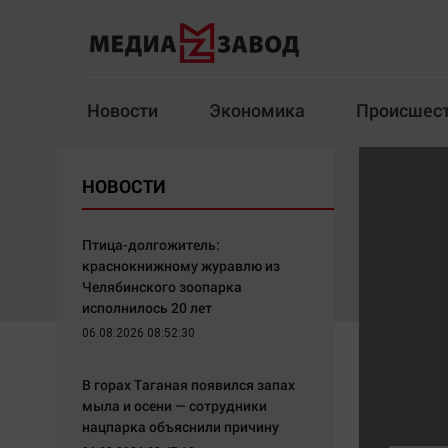
Новости
Экономика
Происшес
Новости
Экономика
НОВОСТИ
Здоровье
Спорт
Кур
Птица-долгожитель:
краснокнижному журавлю из
Челябинского зоопарка
исполнилось 20 лет
Архив
06.08.2026 08:52:30
Наша победа
Спорт
В горах Таганая появился запах
Общество
Технологии
мыла и осени — сотрудники
нацпарка объяснили причину
Политика
Отраслевые темы