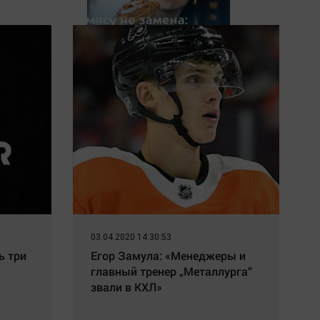
Булки мясу не замена:
эндокринолог развенчал
один из набирающих
популярность мифов о
питании
03.04.2020 14:30:53
ь три
Егор Замула: «Менеджеры и
главный тренер „Металлурга“
звали в КХЛ»