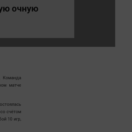
Обсуждаем
рую очную
Отдых
Персона
Последняя инстанция
Светская жизнь
Тенденции
Точка на карте
. Команда
вом матче
остоялась
 со счётом
ой 10 игр,