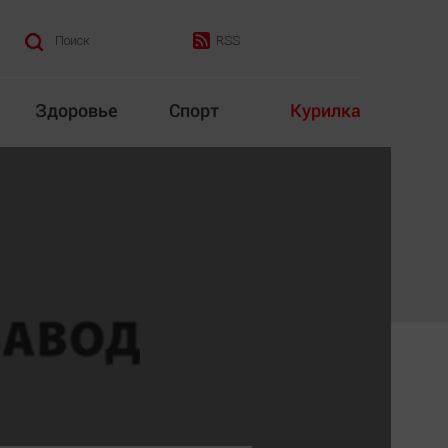
RSS
Поиск
Здоровье
Спорт
Курилка
итика
Культура
Конкурс
Народная журналистика
Наука