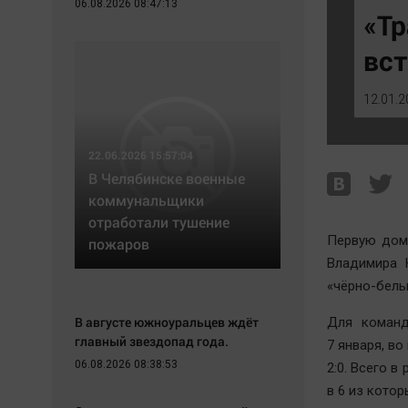
06.08.2026 08:47:13
Экономика
Hедвижимость
«Тр
Происшествия
Образование
вст
Здоровье
Автомобили
Культура
XX век: криминальные уроки
12.01.2
Курилка
Банки
Мнения
Медиаграмотность
22.06.2026 15:57:04
Медицина
В Челябинске военные
коммунальщики
отработали тушение
Первую дом
пожаров
Владимира 
«чёрно-белы
В августе южноуральцев ждёт
Для команд
главный звездопад года.
7 января, в
06.08.2026 08:38:53
2:0. Всего в
в 6 из кото