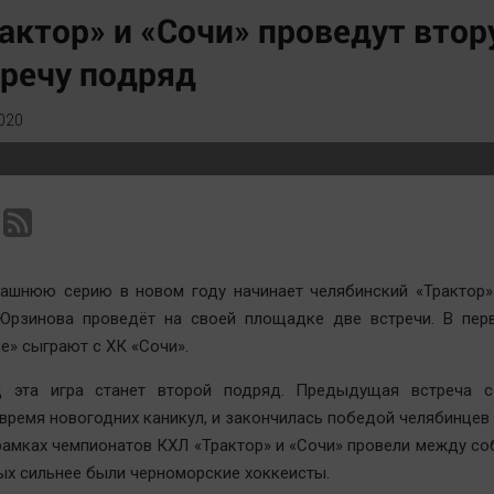
Статистика
Вирус чтения
актор» и «Сочи» проведут вто
Челябинск космический
Вкусное
речу подряд
Другие рубрики
Гороскоп
Bookworms
Дети
020
English version
ЖКХ
Online-консультация
Интервью
Актуальная тема
Качество жизни
ашнюю серию в новом году начинает челябинский «Трактор»
Юрзинова проведёт на своей площадке две встречи. В пер
е» сыграют с ХК «Сочи».
 эта игра станет второй подряд. Предыдущая встреча с
о время новогодних каникул, и закончилась победой челябинцев
 рамках чемпионатов КХЛ «Трактор» и «Сочи» провели между соб
рых сильнее были черноморские хоккеисты.