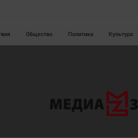
твия
Общество
Политика
Культура
Происшествия
Общество
Пол
илка
Новости компаний
Афиша
Прогулки по городу Ч
Блогеркуль
Спецпроект
Быстрый медиазавод