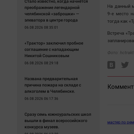
Стало известно, когда начнётся
На данный 
преображение легендарной
челябинской «заброшки» —
9-е место н
элеватора в центре города
тогда как «
06.08.2026 08:35:01
Встреча «Тр
запланирова
«Трактор» заключил пробное
соглашение с нападающим
Фото: hctrakt
Никитой Сошниковым
06.08.2026 08:29:18
Названа предварительная
причина пожара на складе с
Коммент
алкоголем в Челябинске.
06.08.2026 06:17:36
Сразу семь южноуральских школ
вышли в финал всероссийского
мастер по ре
конкурса музеев.