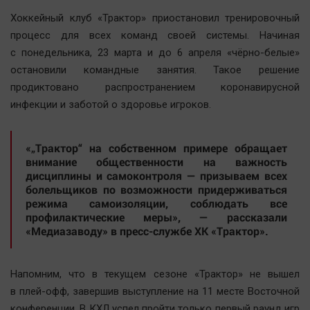
Наша победа
Хоккейный клуб «Трактор» приостановил тренировочный
Общество
процесс для всех команд своей системы. Начиная
с понедельника, 23 марта и до 6 апреля «чёрно-белые»
Политика
остановили командные занятия. Такое решение
Экономика
продиктовано распространением коронавирусной
Происшествия
инфекции и заботой о здоровье игроков.
Здоровье
Культура
«„Трактор“ на собственном примере обращает
Курилка
внимание общественности на важность
дисциплины и самоконтроля — призываем всех
Мнения
болельщиков по возможности придерживаться
режима самоизоляции, соблюдать все
профилактические меры», — рассказали
Спорт
«Медиазаводу» в пресс-службе ХК «Трактор».
Технологии
Отраслевые темы
Напомним, что в текущем сезоне «Трактор» не вышел
Hедвижимость
в плей-офф, завершив выступление на 11 месте Восточной
Образование
конференции. В КХЛ успел пройти только первый раунд игр