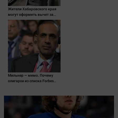
Наука
Жители Хабаровского края
Обсуждаем
могут оформить вычет за
Отдых
расходы на занятия спортом
Персона
Последняя инстанция
Светская жизнь
Тенденции
Точка на карте
Мильнер — мимо. Почему
олигархи из списка Forbes
сдают паспорта РФ?