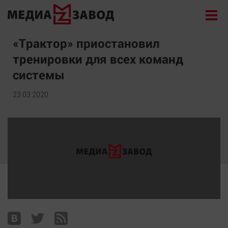
Новости
«Трактор» приостановил
тренировки для всех команд
Экономика
системы
Происшествия
Общество
23.03.2020
Политика
Культура
Здоровье
Спорт
Курилка
Поиск
Архив