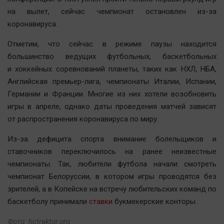
Автомобили
на вылет, сейчас чемпионат остановлен из-за
XX век: криминальные уроки
коронавируса.
Банки
Отметим, что сейчас в режиме паузы находится
Медиаграмотность
большинство ведущих футбольных, баскетбольных
Медицина
и хоккейных соревнований планеты, таких как НХЛ, НБА,
Английская премьер-лига, чемпионаты Италии, Испании,
Германии и Франции. Многие из них хотели возобновить
Новости компаний
игры в апреле, однако даты проведения матчей зависят
Прогулки по городу Ч
от распространения коронавируса по миру.
Спецпроект
Из-за дефицита спорта внимание болельщиков и
Статистика
ставочников переключилось на ранее неизвестные
Челябинск космический
чемпионаты. Так, любители футбола начали смотреть
Другие рубрики
чемпионат Белоруссии, в котором игры проводятся без
Bookworms
зрителей, а в Копейске на встречу любительских команд по
English version
баскетболу принимали
ставки
букмекерские конторы.
Online-консультация
Фото: hctraktor.org