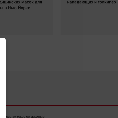
дицинских масок для
нападающих и голкипер
ы в Нью-Йорке
×
ользовательское соглашение