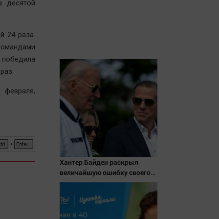
а десятой
й 24 раза.
командами
 победила
раз.
 февраля,
Хантер Байден раскрыл
величайшую ошибку своего
отца: бездействие против
Трампа