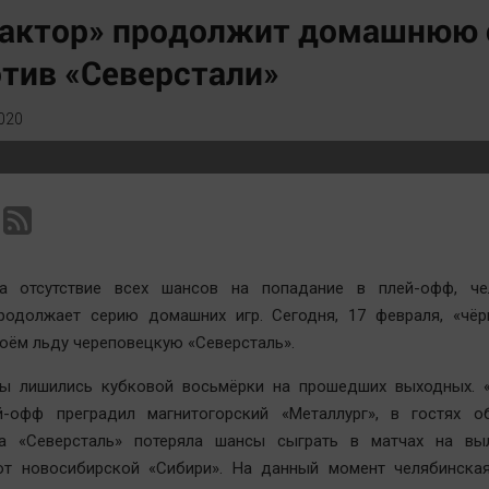
Статистика
Вирус чтения
рактор» продолжит домашнюю 
Челябинск космический
Вкусное
тив «Северстали»
Другие рубрики
Гороскоп
Bookworms
Дети
020
English version
ЖКХ
Online-консультация
Интервью
Актуальная тема
Качество жизни
а отсутствие всех шансов на попадание в плей-офф, че
продолжает серию домашних игр. Сегодня, 17 февраля, «чёр
воём льду череповецкую «Северсталь».
ы лишились кубковой восьмёрки на прошедших выходных. «
й-офф преградил магнитогорский «Металлург», в гостях о
 а «Северсталь» потеряла шансы сыграть в матчах на вы
от новосибирской «Сибири». На данный момент челябинска