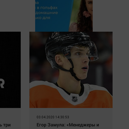
Беременная в 40 Мирослава
Карпович в гольфах показала
домашние фото: только для
мужа
03.04.2020 14:30:53
ь три
Егор Замула: «Менеджеры и