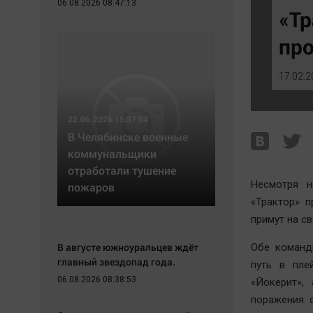
06.08.2026 08:47:13
Экономика
Hедвижимость
«Т
Происшествия
Образование
про
Здоровье
Автомобили
Культура
XX век: криминальные уроки
17.02.2
Курилка
Банки
Мнения
Медиаграмотность
22.06.2026 15:57:04
Медицина
В Челябинске военные
коммунальщики
отработали тушение
Несмотря н
пожаров
«Трактор» 
примут на с
В августе южноуральцев ждёт
Обе команд
главный звездопад года.
путь в пле
06.08.2026 08:38:53
«Йокерит»,
поражения 