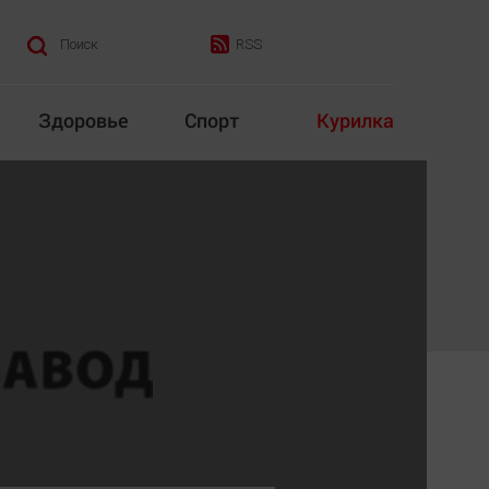
RSS
Поиск
Здоровье
Спорт
Курилка
итика
Культура
Конкурс
Народная журналистика
Наука