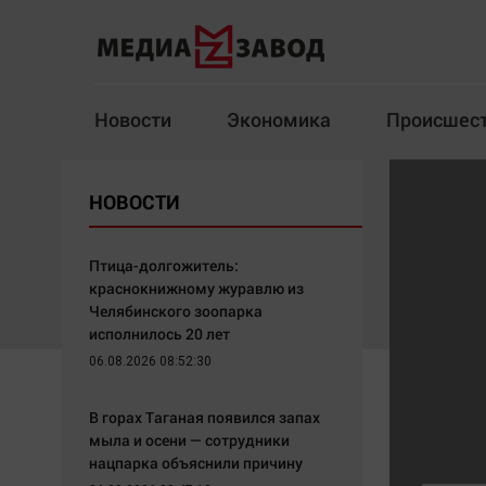
Новости
Экономика
Происшес
Новости
Экономика
НОВОСТИ
Здоровье
Спорт
Кур
Птица-долгожитель:
краснокнижному журавлю из
Челябинского зоопарка
исполнилось 20 лет
Архив
06.08.2026 08:52:30
Наша победа
Спорт
В горах Таганая появился запах
Общество
Технологии
мыла и осени — сотрудники
нацпарка объяснили причину
Политика
Отраслевые темы