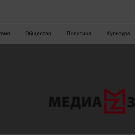
твия
Общество
Политика
Культура
Происшествия
Общество
Пол
илка
Новости компаний
Афиша
Прогулки по городу Ч
Блогеркуль
Спецпроект
Быстрый медиазавод