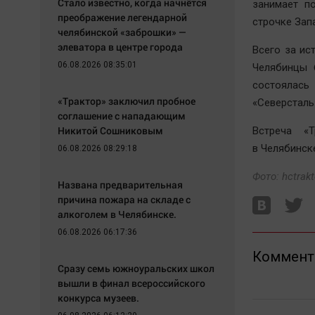
Стало известно, когда начнётся
занимает п
преображение легендарной
строчке Зап
челябинской «заброшки» —
элеватора в центре города
Всего за ис
06.08.2026 08:35:01
Челябинцы 
состоялась
«Трактор» заключил пробное
«Северсталь
соглашение с нападающим
Никитой Сошниковым
Встреча «Т
в Челябинске
06.08.2026 08:29:18
Фото: hctrakt
Названа предварительная
причина пожара на складе с
алкоголем в Челябинске.
06.08.2026 06:17:36
Коммент
Сразу семь южноуральских школ
вышли в финал всероссийского
конкурса музеев.