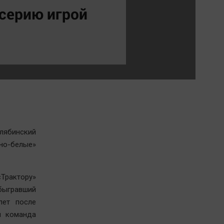
Обсуждаем
серию игрой
Отдых
Персона
Последняя инстанция
Светская жизнь
Тенденции
Точка на карте
лябинский
но-белые»
Трактору»
быгравший
лет после
я команда