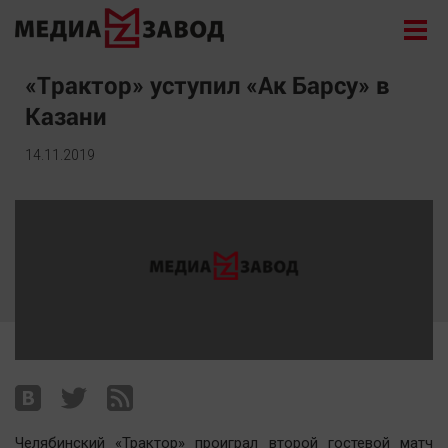
Новости
«Трактор» уступил «Ак Барсу» в
Казани
Экономика
Происшествия
14.11.2019
Общество
Политика
Культура
Здоровье
Спорт
Курилка
Поиск
Архив
Челябинский «Трактор» проиграл второй гостевой матч