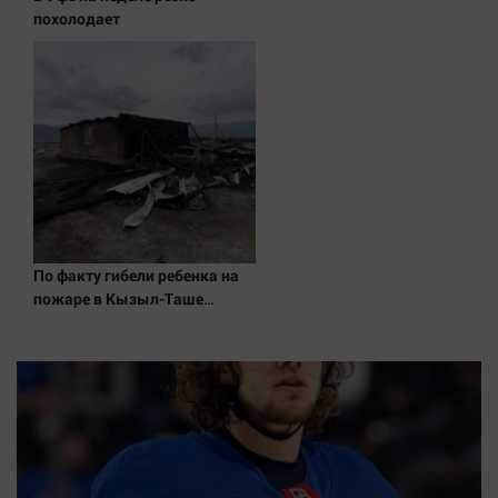
Наука
похолодает
Обсуждаем
Отдых
Персона
Последняя инстанция
Светская жизнь
Тенденции
Точка на карте
По факту гибели ребенка на
пожаре в Кызыл-Таше
возбуждено уголовное дело