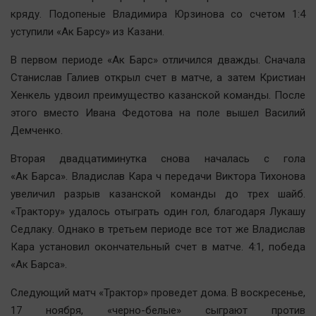
Наша победа
кряду. Подопеные Владимира Юрзинова со счетом 1:4
уступили «Ак Барсу» из Казани.
Общество
Политика
В первом периоде «Ак Барс» отличился дважды. Сначала
Экономика
Станислав Галиев открыл счет в матче, а затем Кристиан
Хенкель удвоил преимущество казанской команды. После
Происшествия
этого вместо Ивана Федотова на поле вышел Василий
Здоровье
Демченко.
Культура
Вторая двадцатиминутка снова началась с гола
Курилка
«Ак Барса». Владислав Кара ч передачи Виктора Тихонова
Мнения
увеличил разрыв казанской команды до трех шайб.
«Трактору» удалось отыграть один гол, благодаря Лукашу
Спорт
Седлаку. Однако в третьем периоде все тот же Владислав
Технологии
Кара установил окончательный счет в матче. 4:1, победа
Отраслевые темы
«Ак Барса».
Hедвижимость
Следующий матч «Трактор» проведет дома. В воскресенье,
Образование
17 ноября, «черно-белые» сыграют против