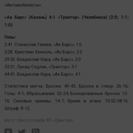
Автомобили
«Автомобилиста».
XX век: криминальные уроки
«Ак Барс» (Казань) 4:1 «Трактор» (Челябинск) (2:0; 1:1;
Банки
1:0)
Медиаграмотность
Голы:
Медицина
2:41. Станислав Галиев, «Ак Барс», 1:0
5:28. Кристиан Хенкель, «Ак Барс», 2:0
Новости компаний
29:50. Владислав Кара, «Ак Барс», 3:0
Прогулки по городу Ч
33:31. Лукаш Седлак, «Трактор», 3:1
Спецпроект
44:41. Владислав Кара, «Ак Барс», 4:1
Статистика
Статистика матча: Броски: 49-43; Броски в створ: 26-16;
Челябинск космический
Голы: 4-1; Вбрасывания: 32-24; Блокированные броски: 13-
Другие рубрики
10; Силовые приемы: 14-7; Время в атаке: 10:52-08:16;
Штраф: 8-12.
Bookworms
English version
Фото: пресс-служба ХК «Трактор»
Online-консультация