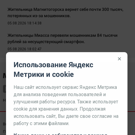
Жительница Магнитогорска вернет себе почти 300 тысяч,
потерянных из-за мошенников.
05.08.2026 18:14:38
Жительницы Миасса перевели мошенникам 84 тысячи
рублей за несуществующий смартфон.
05.08.2026 18:02:47
×
Использование Яндекс
Метрики и cookie
Наш сайт использует сервис Яндекс Метрика
для анализа поведения пользователей и
Наш партнер
kurorty-sochi.ru
улучшения работы ресурса. Также использует
cookie для хранения данных. Продолжая
использовать сайт, Вы даете свое согласие на
работу с этими файлами.
Выходные данные СМИ
Реклама
Вакансии
Пользовательское соглашение