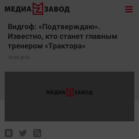
Новости
Видгоф: «Подтверждаю».
Известно, кто станет главным
Экономика
тренером «Трактора»
Происшествия
Общество
19.04.2019
Политика
Культура
Здоровье
Спорт
Курилка
Поиск
Архив