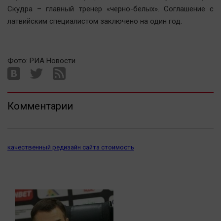
Актуальная тема
Скудра – главный тренер «черно-белых». Соглашение с
латвийским специалистом заключено на один год.
Афиша
Блогеркуль
Фото: РИА Новости
Быстрый медиазавод
Вирус чтения
Вкусное
Комментарии
Гороскоп
Дети
ЖКХ
качественный редизайн сайта стоимость
Интервью
Качество жизни
Конкурс
Народная журналистика