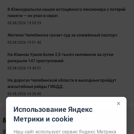
В Южноуральске нашли истощённого пенсионера с потерей
памяти — он упал в овраг.
05.08.2026 19:59:29
Жителю Челябинска грозит суд за сожжённый паспорт.
05.08.2026 19:51:42
На Южном Урале более 2,5 тысяч силовиков за сутки
раскрыли 147 преступлений.
05.08.2026 19:43:51
На дорогах Челябинской области в выходные пройдут
масштабные рейды ГИБДД.
05.08.2026 19:35:00
×
Использование Яндекс
Метрики и cookie
Наш сайт использует сервис Яндекс Метрика