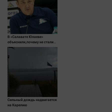
Наука
Обсуждаем
Отдых
Персона
Последняя инстанция
В «Салавате Юлаеве»
Светская жизнь
объяснили,почему не стали
Тенденции
активно подписывать
игроков в межсезонье
Точка на карте
Сильный дождь надвигается
на Карелию