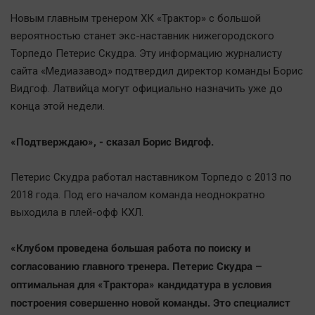
Наша победа
Новым главным тренером ХК «Трактор» с большой
Общество
вероятностью станет экс-наставник нижегородского
Торпедо Петерис Скудра. Эту информацию журналисту
Политика
сайта «Медиазавод» подтвердил директор команды Борис
Экономика
Видгоф. Латвийца могут официально назначить уже до
Происшествия
конца этой недели.
Здоровье
Культура
«Подтверждаю», - сказал Борис Видгоф.
Курилка
Петерис Скудра работал наставником Торпедо с 2013 по
Мнения
2018 года. Под его началом команда неоднократно
выходила в плей-офф КХЛ.
Спорт
Технологии
«Клубом проведена большая работа по поиску и
Отраслевые темы
согласованию главного тренера. Петерис Скудра –
Hедвижимость
оптимальная для «Трактора» кандидатура в условия
построения совершенно новой команды. Это специалист
Образование