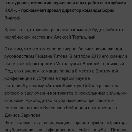
топ-уровня, имеющий серьезный опыт работы с клубами
Автомобили
КХЛ», - прокомментировал директор команды Борис
XX век: криминальные уроки
Видгоф.
Банки
Кроме того, старшим тренером в команде будет работать
Медиаграмотность
челябинский наставник Алексей Тертышный.
Медицина
Отметим, что в этом сезоне «черно-белые» начинали под
Новости компаний
руководством Германа Титова. В октябре 2018 его сменили
экс-игрок «Трактора» и «Металлурга» Алексей Тертышный.
Прогулки по городу Ч
Под его началом команда заняла 8 место в Восточной
Спецпроект
конференции и уступила в первом раунде
Статистика
екатеринбургскому «Автомобилисту». Сейчас решается
Челябинск космический
вопрос о заключении контрактов с несколькими сильными
Другие рубрики
игроками. Руководство клуба намерено пригласить в
состав защитника Вячеслава Войнова и нападающего
Bookworms
Даниса Зарипова.
English version
Чуть позже эту информацию пресс-служба «Трактор»
Online-консультация
опубликовала на официальном сайте клуба. Петерис