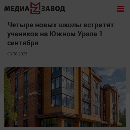
Новости
Четыре новых школы встретят
учеников на Южном Урале 1
Экономика
сентября
Происшествия
Общество
03.08.2025
Политика
Культура
Здоровье
Спорт
Курилка
Поиск
Архив