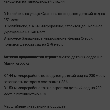
Наука
находится на завершающей стадии:
Обсуждаем
В Копейске, на улице Жданова, возводится детский сад на
Отдых
350 мест.
Персона
В Челябинске, в 48-м микрорайоне, строится дошкольное
Последняя инстанция
учреждение на 140 мест.
Светская жизнь
В поселке Западный, в микрорайоне «Белый Хутор»,
появится детский сад на 278 мест.
Тенденции
Точка на карте
Активно продолжается строительство детских садов и в
Магнитогорске:
В 144-м микрорайоне возводится детский сад на 230 мест,
готовность которого составляет 38%.
В 150-м микрорайоне также строится детский сад на 230
мест, с готовностью 60%.
Масштабные инвестиции в будущее