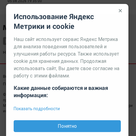
05.08.2026 19:35:00
×
Использование Яндекс
Метрики и cookie
Наш сайт использует сервис Яндекс Метрика
для анализа поведения пользователей и
Наш партнер
kurorty-sochi.ru
улучшения работы ресурса. Также использует
cookie для хранения данных. Продолжая
использовать сайт, Вы даете свое согласие на
работу с этими файлами.
Выходные данные СМИ
Реклама
Вакансии
Пользовательское соглашение
Какие данные собираются и важная
информация:
© 2026 МЕДИАЗАВОД — Сайт может содержать контент,
предназначенный для лиц 18+
Мнение редакции может не совпадать с мнением отдельных авторов.При
Показать подробности
использовании материалов сайта ссылка обязательна.
Понятно