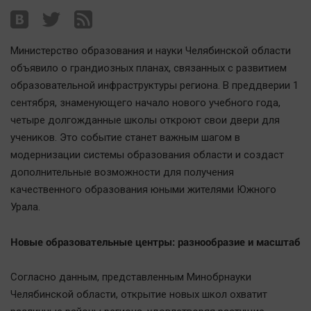
Наша победа
Общество
Министерство образования и науки Челябинской области
Политика
объявило о грандиозных планах, связанных с развитием
Экономика
образовательной инфраструктуры региона. В преддверии 1
Происшествия
сентября, знаменующего начало нового учебного года,
Здоровье
четыре долгожданные школы откроют свои двери для
Культура
учеников. Это событие станет важным шагом в
модернизации системы образования области и создаст
Курилка
дополнительные возможности для получения
Мнения
качественного образования юными жителями Южного
Урала.
Спорт
Технологии
Новые образовательные центры: разнообразие и масштаб
Отраслевые темы
Согласно данным, представленным Минобрнауки
Hедвижимость
Челябинской области, открытие новых школ охватит
Образование