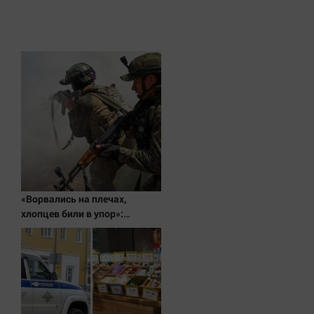
«Ворвались на плечах,
хлопцев били в упор»:
Алексеево-Дружковка стала
могильником для «птах
Мадьяра»