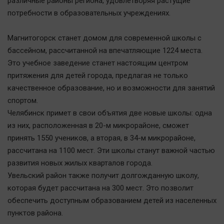
различные районы региона, удовлетворяя растущие
Автомобили
потребности в образовательных учреждениях.
XX век: криминальные уроки
Банки
Магнитогорск станет домом для современной школы с
бассейном, рассчитанной на впечатляющие 1224 места.
Медиаграмотность
Это учебное заведение станет настоящим центром
Медицина
притяжения для детей города, предлагая не только
качественное образование, но и возможности для занятий
Новости компаний
спортом.
Прогулки по городу Ч
Челябинск примет в свои объятия две новые школы: одна
Спецпроект
из них, расположенная в 20-м микрорайоне, сможет
принять 1550 учеников, а вторая, в 34-м микрорайоне,
Статистика
рассчитана на 1100 мест. Эти школы станут важной частью
Челябинск космический
развития новых жилых кварталов города.
Другие рубрики
Увельский район также получит долгожданную школу,
Bookworms
которая будет рассчитана на 300 мест. Это позволит
English version
обеспечить доступным образованием детей из населенных
пунктов района.
Online-консультация