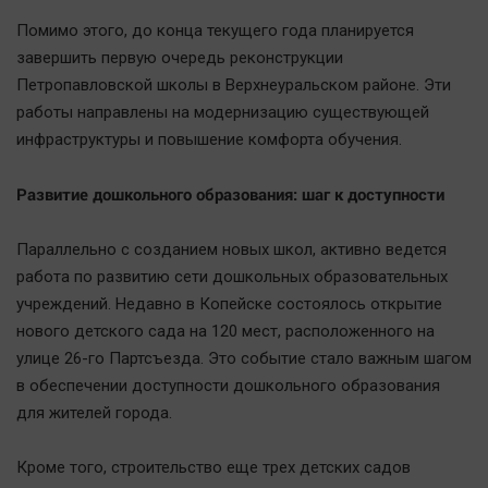
Актуальная тема
Помимо этого, до конца текущего года планируется
завершить первую очередь реконструкции
Афиша
Петропавловской школы в Верхнеуральском районе. Эти
Блогеркуль
работы направлены на модернизацию существующей
Быстрый медиазавод
инфраструктуры и повышение комфорта обучения.
Вирус чтения
Развитие дошкольного образования: шаг к доступности
Вкусное
Гороскоп
Параллельно с созданием новых школ, активно ведется
Дети
работа по развитию сети дошкольных образовательных
ЖКХ
учреждений. Недавно в Копейске состоялось открытие
нового детского сада на 120 мест, расположенного на
Интервью
улице 26-го Партсъезда. Это событие стало важным шагом
Качество жизни
в обеспечении доступности дошкольного образования
для жителей города.
Конкурс
Народная журналистика
Кроме того, строительство еще трех детских садов