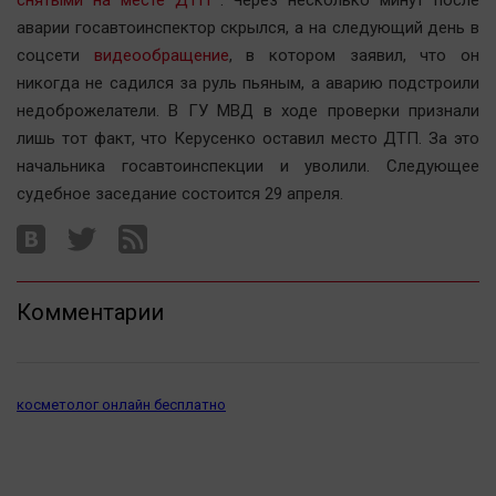
снятыми на месте ДТП
. Через несколько минут после
Автомобили
аварии госавтоинспектор скрылся, а на следующий день в
XX век: криминальные уроки
соцсети
видеообращение
, в котором заявил, что он
Банки
никогда не садился за руль пьяным, а аварию подстроили
недоброжелатели. В ГУ МВД в ходе проверки признали
Медиаграмотность
лишь тот факт, что Керусенко оставил место ДТП. За это
Медицина
начальника госавтоинспекции и уволили. Следующее
судебное заседание состоится 29 апреля.
Новости компаний
Прогулки по городу Ч
Спецпроект
Комментарии
Статистика
Челябинск космический
Другие рубрики
косметолог онлайн бесплатно
Bookworms
English version
Online-консультация