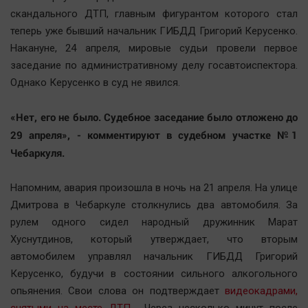
Наша победа
скандального ДТП, главным фигурантом которого стал
теперь уже бывший начальник ГИБДД Григорий Керусенко.
Общество
Накануне, 24 апреля, мировые судьи провели первое
Политика
заседание по административному делу госавтоиспектора.
Экономика
Однако Керусенко в суд не явился.
Происшествия
Здоровье
«Нет, его не было. Судебное заседание было отложено до
29 апреля», - комментируют в судебном участке №1
Культура
Чебаркуля.
Курилка
Мнения
Напомним, авария произошла в ночь на 21 апреля. На улице
Дмитрова в Чебаркуле столкнулись два автомобиля. За
Спорт
рулем одного сидел народный дружинник Марат
Технологии
Хуснутдинов, который утверждает, что вторым
Отраслевые темы
автомобилем управлял начальник ГИБДД Григорий
Керусенко, будучи в состоянии сильного алкогольного
Hедвижимость
опьянения. Свои слова он подтверждает
видеокадрами,
Образование