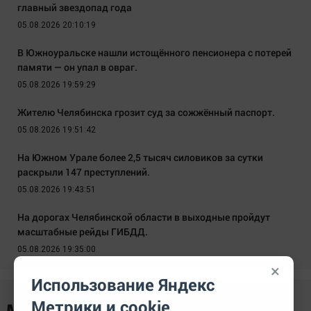
главный звездопад года
05.08.2026 20:10:19
В Южноуральске нашли истощённого пенсионера с потерей
памяти — он упал в овраг.
05.08.2026 19:59:29
Жителю Челябинска грозит суд за сожжённый паспорт.
05.08.2026 19:51:42
На Южном Урале более 2,5 тысяч силовиков за сутки
раскрыли 147 преступлений.
05.08.2026 19:43:51
На дорогах Челябинской области в выходные пройдут
масштабные рейды ГИБДД.
05.08.2026 19:35:00
×
Использование Яндекс
Метрики и cookie