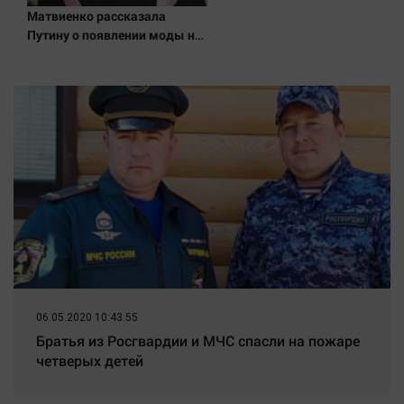
Наука
Матвиенко рассказала
Обсуждаем
Путину о появлении моды на
семью и детей у российских
Отдых
студентов
Персона
Последняя инстанция
Светская жизнь
Тенденции
Точка на карте
06.05.2020 10:43:55
Братья из Росгвардии и МЧС спасли на пожаре
четверых детей