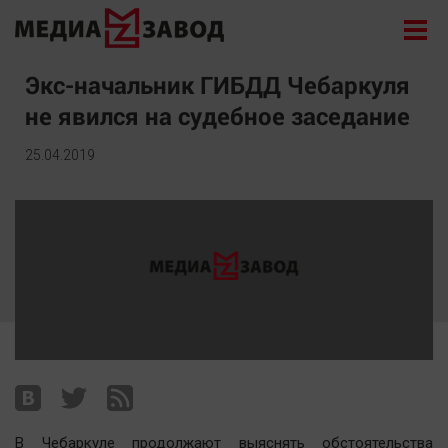
Новости
Экс-начальник ГИБДД Чебаркуля
не явился на судебное заседание
Экономика
Происшествия
25.04.2019
Общество
Политика
Культура
Здоровье
Спорт
Курилка
Поиск
Архив
В Чебаркуле продолжают выяснять обстоятельства