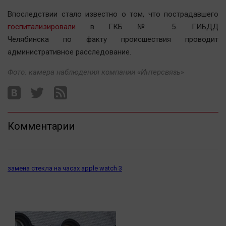
Автомобили
Впоследствии стало известно о том, что пострадавшего
XX век: криминальные уроки
госпитализировали
в ГКБ № 5. ГИБДД
Банки
Челябинска по факту происшествия проводит
административное расследование.
Медиаграмотность
Медицина
Фото: камера наблюдения компании «Интерсвязь»
Новости компаний
Прогулки по городу Ч
Комментарии
Спецпроект
Статистика
Челябинск космический
замена стекла на часах apple watch 3
Другие рубрики
Bookworms
English version
Online-консультация