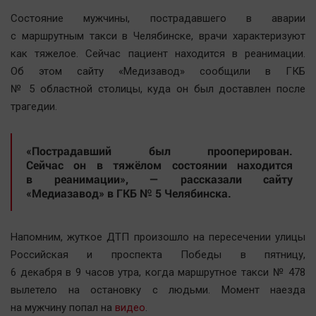
Наша победа
Состояние мужчины, пострадавшего в аварии
Общество
с маршрутным такси в Челябинске, врачи характеризуют
как тяжелое. Сейчас пациент находится в реанимации.
Политика
Об этом сайту «Медизавод» сообщили в ГКБ
Экономика
№ 5 областной столицы, куда он был доставлен после
Происшествия
трагедии.
Здоровье
Культура
«Пострадавший был прооперирован.
Курилка
Сейчас он в тяжёлом состоянии находится
в реанимации», — рассказали сайту
Мнения
«Медиазавод» в ГКБ № 5 Челябинска.
Спорт
Напомним, жуткое ДТП произошло на пересечении улицы
Технологии
Российская и проспекта Победы в пятницу,
Отраслевые темы
6 декабря в 9 часов утра, когда маршрутное такси № 478
Hедвижимость
вылетело на остановку с людьми. Момент наезда
Образование
на мужчину попал на
видео
.