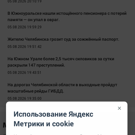
05.08.2026 20:10:19
В Южноуральске нашли истощённого пенсионера с потерей
памяти — он упал в овраг.
05.08.2026 19:59:29
Жителю Челябинска грозит суд за сожжённый паспорт.
05.08.2026 19:51:42
На Южном Урале более 2,5 тысяч силовиков за сутки
раскрыли 147 преступлений.
05.08.2026 19:43:51
На дорогах Челябинской области в выходные пройдут
масштабные рейды ГИБДД.
05.08.2026 19:35:00
×
Использование Яндекс
Метрики и cookie