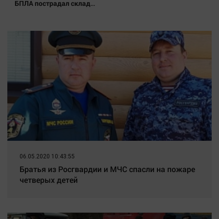
Наука
БПЛА пострадал склад
Вайлдберриз и постройки в
Обсуждаем
СНТ – Новости Твери и
Отдых
городов Тверской области
сегодня - Afanasy.biz –
Персона
Тверские новости. Новости
Последняя инстанция
Светская жизнь
Тенденции
Точка на карте
06.05.2020 10:43:55
Братья из Росгвардии и МЧС спасли на пожаре
четверых детей