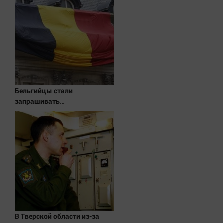
Актуальная тема
Афиша
Блогеркуль
Быстрый медиазавод
Вирус чтения
Бельгийцы стали
Вкусное
запрашивать
Гороскоп
«визы традиционных
ценностей» в посольстве РФ
Дети
ЖКХ
Интервью
Качество жизни
Конкурс
Народная журналистика
В Тверской области из-за