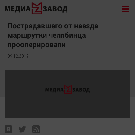
Новости
Пострадавшего от наезда
маршрутки челябинца
Экономика
прооперировали
Происшествия
Общество
09.12.2019
Политика
Культура
Здоровье
Спорт
Курилка
Поиск
Архив