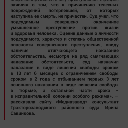
заявляя о том, что к причинению телесных
Автомобили
повреждений потерпевшей, от которых
XX век: криминальные уроки
наступила ее смерть, не причастен. Суд учел, что
подсудимым совершено оконченное
Банки
умышленное преступление против жизни
Медиаграмотность
и здоровья человека. Оценив данные о личности
подсудимого, характер и степень общественной
Медицина
опасности совершенного преступления, ввиду
наличия отягчающего наказание
Новости компаний
обстоятельства, несмотря на ряд смягчающих
наказание обстоятельств, суд назначил
Прогулки по городу Ч
наказание в виде лишения свободы сроком
Спецпроект
в 13 лет 6 месяцев с ограничением свободы
сроком в 2 года с отбыванием первых 3 лет
Статистика
основного наказания в виде лишения свободы
Челябинск космический
в тюрьме, а остальной части срока −
в исправительной колонии особого режима», —
Другие рубрики
рассказала сайту «Медиазавод» консультант
Bookworms
Тракторозаводского районного суда Ирина
Савинкова.
English version
Online-консультация