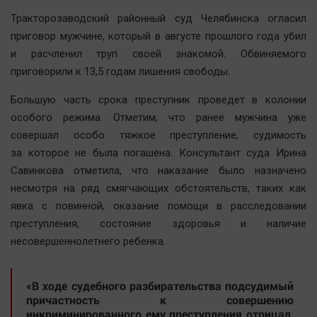
Наша победа
Тракторозаводский районный суд Челябинска огласил
Общество
приговор мужчине, который в августе прошлого года убил
и расчленил труп своей знакомой. Обвиняемого
Политика
приговорили к 13,5 годам лишения свободы.
Экономика
Происшествия
Большую часть срока преступник проведет в колонии
особого режима. Отметим, что ранее мужчина уже
Здоровье
совершал особо тяжкое преступление, судимость
Культура
за которое не была погашена. Консультант суда Ирина
Курилка
Савинкова отметила, что наказание было назначено
Мнения
несмотря на ряд смягчающих обстоятельств, таких как
явка с повинной, оказание помощи в расследовании
Спорт
преступления, состояние здоровья и наличие
несовершеннолетнего ребенка.
Технологии
Отраслевые темы
«В ходе судебного разбирательства подсудимый
Hедвижимость
причастность к совершению
Образование
инкриминированного ему преступления отрицал,