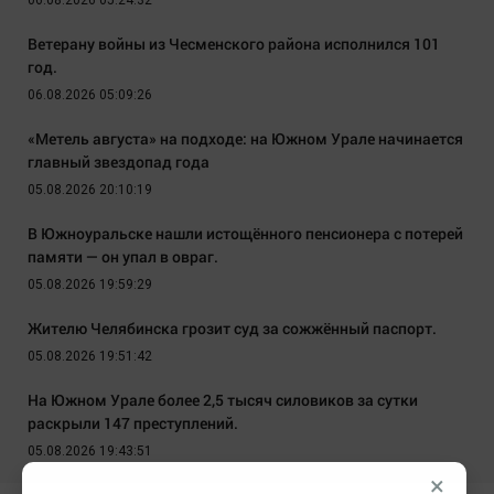
06.08.2026 05:24:32
Ветерану войны из Чесменского района исполнился 101
год.
06.08.2026 05:09:26
«Метель августа» на подходе: на Южном Урале начинается
главный звездопад года
05.08.2026 20:10:19
В Южноуральске нашли истощённого пенсионера с потерей
памяти — он упал в овраг.
05.08.2026 19:59:29
Жителю Челябинска грозит суд за сожжённый паспорт.
05.08.2026 19:51:42
На Южном Урале более 2,5 тысяч силовиков за сутки
раскрыли 147 преступлений.
05.08.2026 19:43:51
×