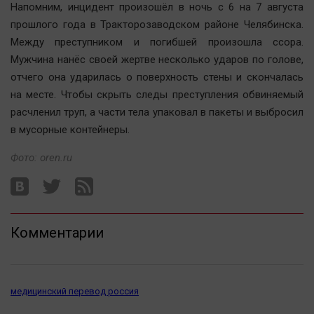
Напомним, инцидент произошёл в ночь с 6 на 7 августа
Актуальная тема
прошлого года в Тракторозаводском районе Челябинска.
Между преступником и погибшей произошла ссора.
Афиша
Мужчина нанёс своей жертве несколько ударов по голове,
Блогеркуль
отчего она ударилась о поверхность стены и скончалась
Быстрый медиазавод
на месте. Чтобы скрыть следы преступления обвиняемый
Вирус чтения
расчленил труп, а части тела упаковал в пакеты и выбросил
в мусорные контейнеры.
Вкусное
Гороскоп
Фото: oren.ru
Дети
ЖКХ
Интервью
Комментарии
Качество жизни
Конкурс
медицинский перевод россия
Народная журналистика