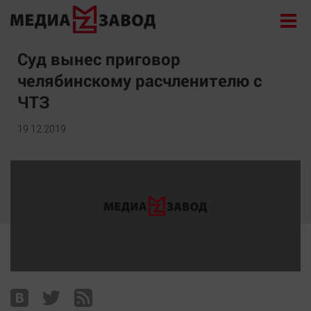
Новости
Суд вынес приговор
челябинскому расчленителю с
Экономика
ЧТЗ
Происшествия
Общество
19.12.2019
Политика
Культура
Здоровье
Спорт
Курилка
Поиск
Архив