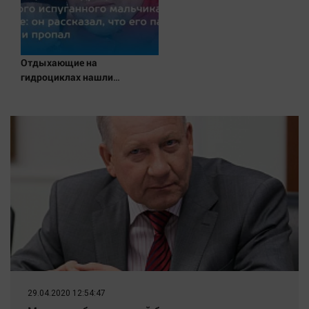
Наука
Обсуждаем
Отдых
Отдыхающие на
Персона
гидроциклах нашли
Последняя инстанция
одинокого испуганного
мальчика на лодке: он
Светская жизнь
рассказал, что его папа
Тенденции
нырнул и пропал
Точка на карте
29.04.2020 12:54:47