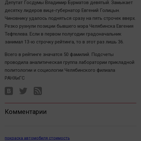
Депутат Госдумы Владимир Бурматов девятый. Замыкает
Автомобили
десятку лидеров вице-губернатор Евгений Голицын.
XX век: криминальные уроки
Чиновнику удалось подняться сразу на пять строчек вверх.
Банки
Резко рухнули позиции бывшего мэра Челябинска Евгения
Медиаграмотность
Тефтелева. Если в первом полугодии градоначальник
занимал 13-ю строчку рейтинга, то в этот раз лишь 36.
Медицина
Всего в рейтинге значатся 50 фамилий. Подсчеты
Новости компаний
проводила аналитическая группа лаборатории прикладной
Прогулки по городу Ч
политологии и социологии Челябинского филиала
РАНХиГС
Спецпроект
Статистика
Челябинск космический
Другие рубрики
Комментарии
Bookworms
English version
Online-консультация
покраска автомобиля стоимость