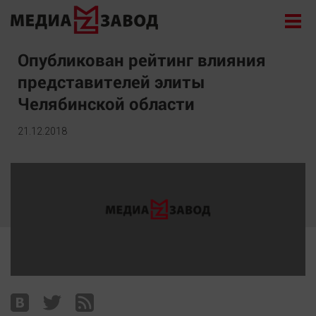
Новости
Опубликован рейтинг влияния
представителей элиты
Экономика
Челябинской области
Происшествия
Общество
21.12.2018
Политика
Культура
Здоровье
Спорт
Курилка
Поиск
Архив