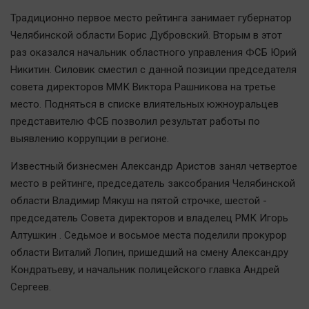
Наша победа
Традиционно первое место рейтинга занимает губернатор
Общество
Челябинской области Борис Дубровский. Вторым в этот
раз оказался начальник областного управления ФСБ Юрий
Политика
Никитин. Силовик сместил с данной позиции председателя
Экономика
совета директоров ММК Виктора Рашникова на третье
Происшествия
место. Подняться в списке влиятельных южноуральцев
Здоровье
представителю ФСБ позволил результат работы по
Культура
выявлению коррупции в регионе.
Курилка
Известный бизнесмен Александр Аристов занял четвертое
Мнения
место в рейтинге, председатель заксобрания Челябинской
области Владимир Мякуш на пятой строчке, шестой -
Спорт
председатель Совета директоров и владелец РМК Игорь
Алтушкин . Седьмое и восьмое места поделили прокурор
Технологии
области Виталий Лопин, пришедший на смену Александру
Отраслевые темы
Кондратьеву, и начальник полицейского главка Андрей
Hедвижимость
Сергеев.
Образование