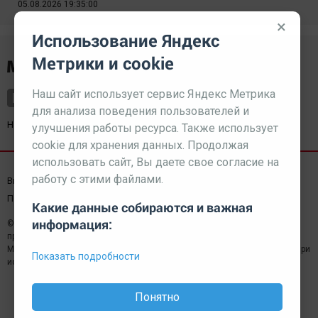
05.08.2026 19:35:00
×
Использование Яндекс
Метрики и cookie
Наш сайт использует сервис Яндекс Метрика
для анализа поведения пользователей и
Наш партнер
kurorty-sochi.ru
улучшения работы ресурса. Также использует
cookie для хранения данных. Продолжая
использовать сайт, Вы даете свое согласие на
работу с этими файлами.
Выходные данные СМИ
Реклама
Вакансии
Пользовательское соглашение
Какие данные собираются и важная
информация:
© 2026 МЕДИАЗАВОД — Сайт может содержать контент,
предназначенный для лиц 18+
Мнение редакции может не совпадать с мнением отдельных авторов.При
Показать подробности
использовании материалов сайта ссылка обязательна.
Понятно