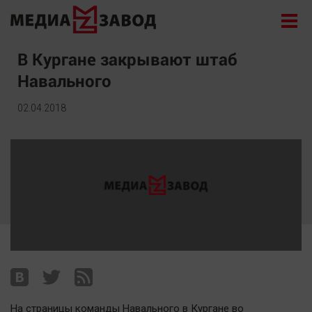
Новости
В Кургане закрывают штаб
Навального
Экономика
Происшествия
02.04.2018
Общество
Политика
Культура
Здоровье
Спорт
Курилка
Поиск
Архив
На страницы команды Навального в Кургане во