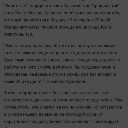
Наша победа
"Вконтакте" координатор штаба разместил "прощальный"
пост. В нем Михаил Кузовков сообщил о закрытии штаба,
Общество
который проработал в Зауралье 9 месяцев и 27 дней.
Политика
Вскоре активисты покинут помещение на улице Коли
Экономика
Мяготина, 169.
Происшествия
"Вместе мы проделали работу столь важную и сложную,
Здоровье
что её слишком трудно оценить в одном коротком посте.
Культура
Вы и сами прекрасно знаете, как мы трудились, ради чего
Курилка
работали и чего смогли добиться. Мы гордимся вами и
Мнения
благодарны за время, которое каждый из вас вложил в
наше общее дело", - отмечает Кузовков.
Спорт
Также координатор штаба Навального отметил, что
Технологии
волонтерское движение в регионе будет продолжено. "Мы
Отраслевые темы
хотим, чтобы эта энергия и воля не иссякли, но оставались
в основе нашего движения за свободу России от
Hедвижимость
коррупции и государственного произвола", - резюмирует
Образование