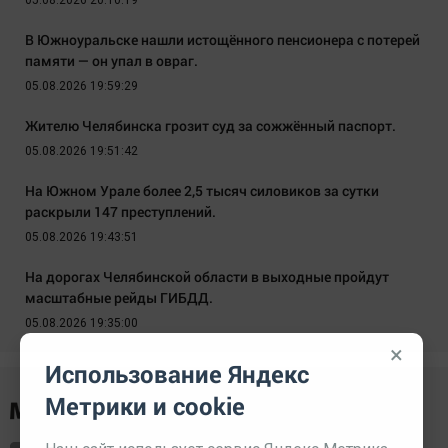
05.08.2026 20:10:19
В Южноуральске нашли истощённого пенсионера с потерей
памяти — он упал в овраг.
05.08.2026 19:59:29
Жителю Челябинска грозит суд за сожжённый паспорт.
05.08.2026 19:51:42
На Южном Урале более 2,5 тысяч силовиков за сутки
раскрыли 147 преступлений.
05.08.2026 19:43:51
На дорогах Челябинской области в выходные пройдут
масштабные рейды ГИБДД.
05.08.2026 19:35:00
×
Использование Яндекс
Метрики и cookie