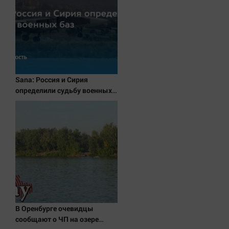
Актуальная тема
Афиша
Блогеркуль
Быстрый медиазавод
Sana: Россия и Сирия
Вирус чтения
определили судьбу военных
Вкусное
баз
Гороскоп
Дети
ЖКХ
Интервью
Качество жизни
Конкурс
В Оренбурге очевидцы
Народная журналистика
сообщают о ЧП на озере