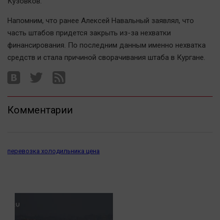
Кузовков.
Автомобили
Напомним, что ранее Алексей Навальный заявлял, что
XX век: криминальные уроки
часть штабов придется закрыть из-за нехватки
Банки
финансирования. По последним данным именно нехватка
Медиаграмотность
средств и стала причиной сворачивания штаба в Кургане.
Медицина
Новости компаний
Прогулки по городу Ч
Комментарии
Спецпроект
Статистика
перевозка холодильника цена
Челябинск космический
Другие рубрики
Bookworms
English version
Online-консультация