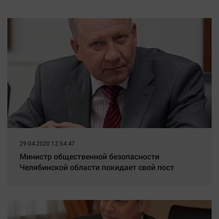
Старица
Наука
Обсуждаем
Отдых
Персона
Последняя инстанция
Светская жизнь
Тенденции
Точка на карте
29.04.2020 12:54:47
Министр общественной безопасности
Челябинской области покидает свой пост