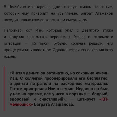
Наша победа
В Челябинске ветеринар дает вторую жизнь животным,
Общество
которых ему привозят на усыпление. Баграт Агажанов
находит новых хозяев хвостатым смертникам.
Политика
Экономика
Например, кот Изи, который упал с девятого этажа
Происшествия
и получил несколько переломов. Узнав о стоимости
операции — 15 тысяч рублей, хозяева решили, что
Здоровье
проще усыпить животное. Однако ветеринар сохранил коту
Культура
жизнь.
Курилка
Мнения
«Я взял деньги за эвтаназию, но сохранил жизнь
Изи. С коллегой прооперировали его бесплатно,
Спорт
а деньги потратили на расходные материалы.
Потом пристроили Изи в семью. Недавно он был
Технологии
у нас на приеме, все у него в порядке — бодрый,
Отраслевые темы
здоровый и счастливый», — цитирует
«КП-
Челябинск»
Баграта Агажанова.
Hедвижимость
Образование