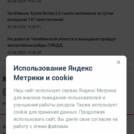
05.08.2026 19:51:42
На Южном Урале более 2,5 тысяч силовиков за сутки
раскрыли 147 преступлений.
05.08.2026 19:43:51
На дорогах Челябинской области в выходные пройдут
масштабные рейды ГИБДД.
05.08.2026 19:35:00
×
Использование Яндекс
Метрики и cookie
Наш сайт использует сервис Яндекс Метрика
для анализа поведения пользователей и
Наш партнер
kurorty-sochi.ru
улучшения работы ресурса. Также использует
cookie для хранения данных. Продолжая
использовать сайт, Вы даете свое согласие на
работу с этими файлами.
Выходные данные СМИ
Реклама
Вакансии