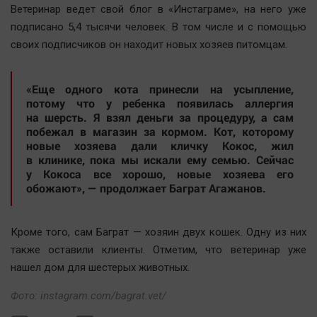
Ветеринар ведет свой блог в «Инстаграме», на него уже
Автомобили
подписано 5,4 тысячи человек. В том числе и с помощью
XX век: криминальные уроки
своих подписчиков он находит новых хозяев питомцам.
Банки
Медиаграмотность
«Еще одного кота принесли на усыпление,
Медицина
потому что у ребенка появилась аллергия
на шерсть. Я взял деньги за процедуру, а сам
побежал в магазин за кормом. Кот, которому
Новости компаний
новые хозяева дали кличку Кокос, жил
Прогулки по городу Ч
в клинике, пока мы искали ему семью. Сейчас
у Кокоса все хорошо, новые хозяева его
Спецпроект
обожают», — продолжает Баграт Агажанов.
Статистика
Челябинск космический
Кроме того, сам Баграт — хозяин двух кошек. Одну из них
Другие рубрики
также оставили клиенты. Отметим, что ветеринар уже
Bookworms
нашел дом для шестерых животных.
English version
Фото: instagram.com/bagrat.vet/
Online-консультация