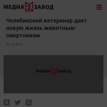
Новости
Челябинский ветеринар дает
новую жизнь животным-
Экономика
смертникам
Происшествия
Общество
16.10.2019
Политика
Культура
Здоровье
Спорт
Курилка
Поиск
Архив